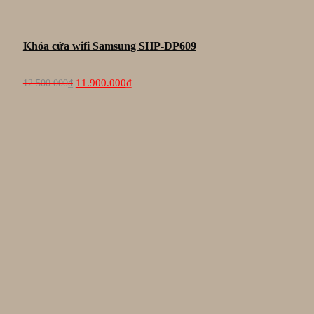
Khóa cửa wifi Samsung SHP-DP609
Giá
Giá
11.900.000
₫
12.500.000
₫
gốc
hiện
là:
tại
12.500.000₫.
là:
11.900.000₫.