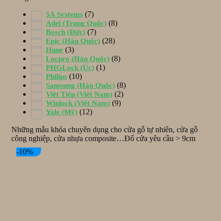
(7)
5A Systems
(8)
Adel (Trung Quốc)
(7)
Bosch (Đức)
(28)
Epic (Hàn Quốc)
(3)
Hune
(8)
Locpro (Hàn Quốc)
(1)
PHGLock (Úc)
(10)
Philips
(8)
Samsung (Hàn Quốc)
(2)
Việt Tiệp (Việt Nam)
(9)
Winlock (Việt Nam)
(12)
Yale (Mỹ)
Những mẫu khóa chuyên dụng cho cửa gỗ tự nhiên, cửa gỗ
công nghiệp, cửa nhựa composite…Đố cửa yêu cầu > 9cm
-10%