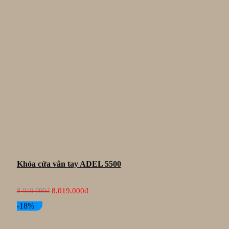
Khóa cửa vân tay ADEL 5500
Giá
Giá
8.019.000
₫
8.910.000
₫
gốc
hiện
là:
tại
-18%
8.910.000₫.
là:
8.019.000₫.