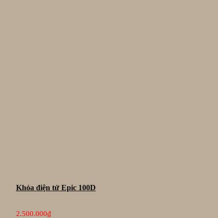
Khóa điện tử Epic 100D
2.500.000
₫