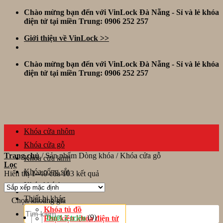
Skip
Chào mừng bạn đến với VinLock Đà Nẵng - Sỉ và lẻ khóa
to
điện tử tại miền Trung: 0906 252 257
content
Giới thiệu về VinLock >>
Chào mừng bạn đến với VinLock Đà Nẵng - Sỉ và lẻ khóa
điện tử tại miền Trung: 0906 252 257
Khóa cửa nhôm
Khóa cửa gỗ
Trang chủ
/
Sản phẩm Dòng khóa
/
Khóa cửa gỗ
Khóa cửa kính
Lọc
Khóa cổng sắt
Hiển thị 1–40 của 103 kết quả
Khóa khách sạn
Thiết bị khác
Chọn khoảng giá
Tìm
Khóa tủ đồ
kiếm:
(9)
Dưới 2 triệu
Phụ kiện khóa điện tử