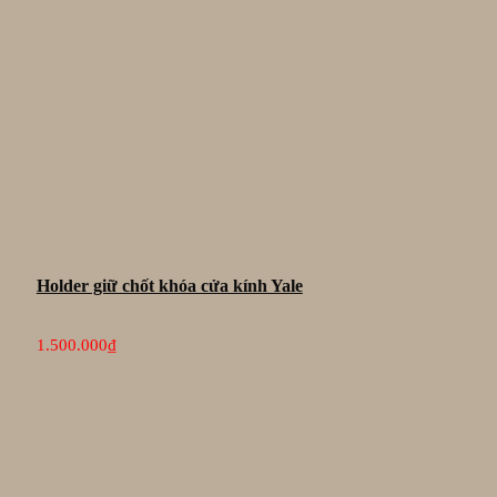
Holder giữ chốt khóa cửa kính Yale
1.500.000
₫