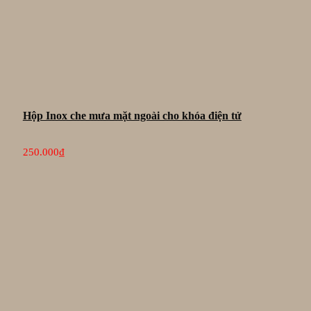
Hộp Inox che mưa mặt ngoài cho khóa điện tử
250.000
₫