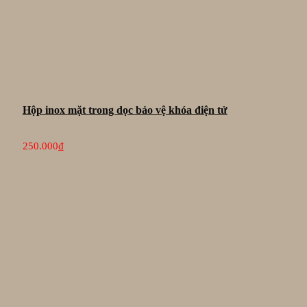
Hộp inox mặt trong dọc bảo vệ khóa điện tử
250.000
₫