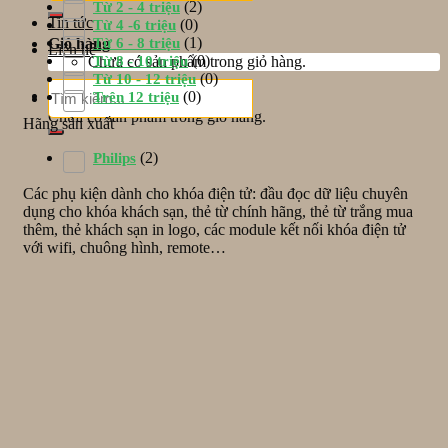
(2)
Từ 2 - 4 triệu
Tin tức
(0)
Từ 4 -6 triệu
(1)
Từ 6 - 8 triệu
Giỏ hàng
Liên hệ
(0)
Từ 8 - 10 triệu
Chưa có sản phẩm trong giỏ hàng.
(0)
Từ 10 - 12 triệu
Tìm
Giỏ hàng
(0)
Trên 12 triệu
kiếm:
Chưa có sản phẩm trong giỏ hàng.
Hãng sản xuất
(2)
Philips
Các phụ kiện dành cho khóa điện tử: đầu đọc dữ liệu chuyên
dụng cho khóa khách sạn, thẻ từ chính hãng, thẻ từ trắng mua
thêm, thẻ khách sạn in logo, các module kết nối khóa điện tử
với wifi, chuông hình, remote…