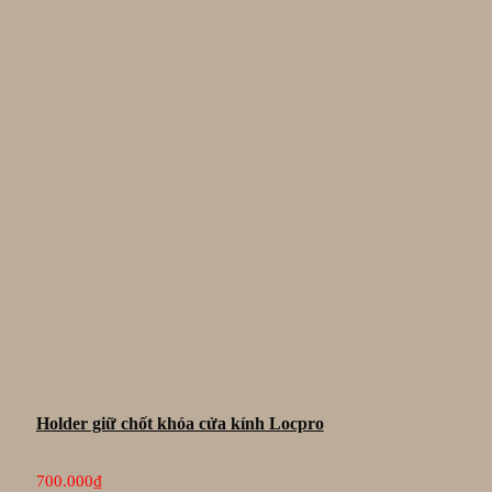
Holder giữ chốt khóa cửa kính Locpro
700.000
₫