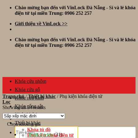
Skip
Chào mừng bạn đến với VinLock Đà Nẵng - Sỉ và lẻ khóa
to
điện tử tại miền Trung: 0906 252 257
content
Giới thiệu về VinLock >>
Chào mừng bạn đến với VinLock Đà Nẵng - Sỉ và lẻ khóa
điện tử tại miền Trung: 0906 252 257
Khóa cửa nhôm
Khóa cửa gỗ
Trang chủ
/
Thiết bị khác
/
Phụ kiện khóa điện tử
Khóa cửa kính
Lọc
Khóa cổng sắt
Showing all 34 results
Khóa khách sạn
Thiết bị khác
Chọn khoảng giá
Tìm
Khóa tủ đồ
kiếm:
(31)
Dưới 2 triệu
Phụ kiện khóa điện tử