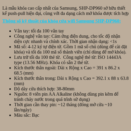
Là mẫu khóa cao cấp nhất của Samsung, SHP-DP960 sở hữu thiết
kế push-pull hiện đại, cùng với đa dạng cách mở khóa được tích hợp
Thông số kỹ thuật của khóa cửa wifi Samsung SHP-DP960:
Vân tay: tối đa 100 vân tay
Công nghệ vân tay: Cảm ứng điện dung, cho tốc độ nhận
diện cực nhanh và chính xác. Thời gian nhận dạng: <1s
Mã số: 4-12 ký tự điện tử. Gồm 1 mã số chủ (dùng để cài đặt
khóa) và tối đa 100 mã số thành viên (chỉ dùng để mở khóa).
Lưu trữ tối đa 100 thẻ từ. Công nghệ thẻ từ: ISO 14443A
type (13.56 MHz). Khóa có sẵn 2 thẻ từ.
Kích thước thân ngoài: Dài x Rộng x Cao = 391 x 86.2 x
68.5 (mm)
Kích thước thân trong: Dài x Rộng x Cao = 392.1 x 88 x 63.8
(mm)
Độ dày cửa thích hợp: 38-80mm
Nguồn: 8 viên pin AA Alkaline (không dùng pin kẽm để
tránh chảy nước trong quá trình sử dụng)
Thời gian cần thay pin: ~12 tháng (đóng mở cửa ~10
lần/ngày)
Màu sắc: Bạc