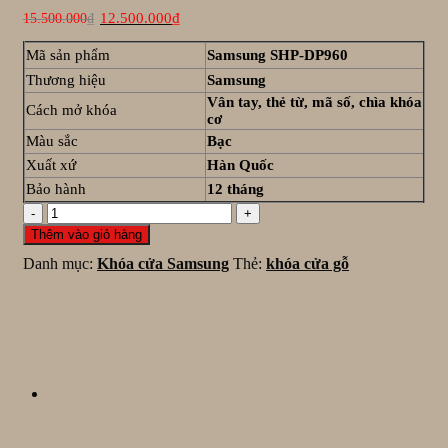
Giá
Giá
12.500.000
₫
15.500.000
₫
gốc
hiện
là:
tại
Mã sản phẩm
Samsung SHP-DP960
15.500.000₫.
là:
12.500.000₫.
Thương hiệu
Samsung
Vân tay, thẻ từ, mã số, chìa khóa
Cách mở khóa
cơ
Màu sắc
Bạc
Xuất xứ
Hàn Quốc
Bảo hành
12 tháng
Khóa
điện
Thêm vào giỏ hàng
tử
Danh mục:
Khóa cửa Samsung
Thẻ:
khóa cửa gỗ
Samsung
SHP-
DP960
số
lượng