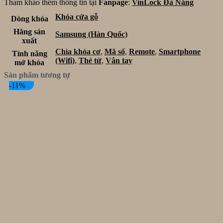
Tham khảo thêm thông tin tại
Fanpage
:
VinLock Đà Nẵng
Khóa cửa gỗ
Dòng khóa
Hãng sản
Samsung (Hàn Quốc)
xuất
Chìa khóa cơ
,
Mã số
,
Remote
,
Smartphone
Tính năng
(Wifi)
,
Thẻ từ
,
Vân tay
mở khóa
Sản phẩm tương tự
-11%