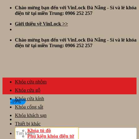
Skip
Chào mừng bạn đến với VinLock Đà Nẵng - Sỉ và lẻ khóa
to
điện tử tại miền Trung: 0906 252 257
content
Giới thiệu về VinLock >>
Chào mừng bạn đến với VinLock Đà Nẵng - Sỉ và lẻ khóa
điện tử tại miền Trung: 0906 252 257
Khóa cửa nhôm
Khóa cửa gỗ
Khóa cửa kính
-19%
Khóa cổng sắt
Khóa khách sạn
Thiết bị khác
Tìm
Khóa tủ đồ
kiếm:
Phụ kiện khóa điện tử