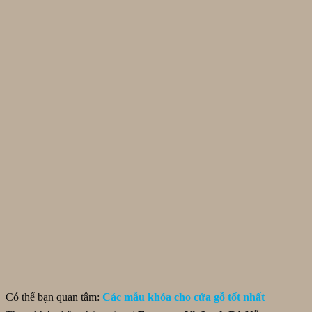
Có thể bạn quan tâm:
C
ác mẫu khóa cho cửa gỗ tốt nhất