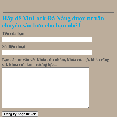
_ _ _
Hãy để VinLock Đà Nẵng được tư vấn
chuyên sâu hơn cho bạn nhé !
Tên của bạn
Số điện thoại
Bạn cần tư vấn về: Khóa cửa nhôm, khóa cửa gỗ, khóa cổng
sắt, khóa cửa kính cường lực...