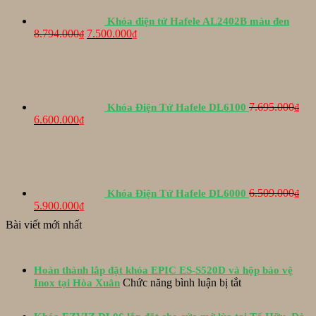
Khóa điện tử Hafele AL2402B màu đen
Giá
Giá
8.794.000
7.500.000
₫
₫
gốc
hiện
là:
tại
8.794.000₫.
là:
7.500.000₫.
7.695.000
Khóa Điện Tử Hafele DL6100
₫
Giá
Giá
6.600.000
₫
gốc
hiện
là:
tại
7.695.000₫.
là:
6.600.000₫.
6.509.000
Khóa Điện Tử Hafele DL6000
₫
Giá
Giá
5.900.000
₫
gốc
hiện
Bài viết mới nhất
là:
tại
6.509.000₫.
là:
5.900.000₫.
Hoàn thành lắp đặt khóa EPIC ES-S520D và hộp bảo vệ
ở
Chức năng bình luận bị tắt
Inox tại Hòa Xuân
Hoàn
thành