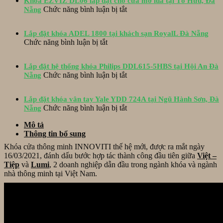
Khóa EZVIZ DL06 lắp đặt cho cửa mở lùa tại Tố Hữu, Đà
lắp
ở
Chức năng bình luận bị tắt
Nẵng
đặt
Khóa
khóa
EZVIZ
EPIC
Lắp đặt khóa ADEL 1800 tại khách sạn RoyalL Đà Nẵng
DL06
ES-
ở
Chức năng bình luận bị tắt
lắp
S520D
Lắp
đặt
và
đặt
cho
hộp
Lắp đặt hệ thống khóa Philips DDL615-5HBS tại Hội An Đà
khóa
cửa
ở
bảo
Chức năng bình luận bị tắt
Nẵng
ADEL
mở
Lắp
vệ
1800
lùa
đặt
Inox
tại
tại
Lắp đặt khóa vân tay Yale YDD 724A tại Ngũ Hành Sơn, Đà
hệ
tại
khách
Tố
ở
Chức năng bình luận bị tắt
Nẵng
thống
Hòa
sạn
Hữu,
Lắp
khóa
Xuân
RoyalL
Mô tả
Đà
đặt
Philips
Đà
Thông tin bổ sung
Nẵng
khóa
DDL615-
Nẵng
vân
5HBS
Khóa cửa thông minh INNOVITI thế hệ mới, được ra mắt ngày
tay
tại
16/03/2021, đánh dấu bước hợp tác thành công đầu tiên giữa
Việt –
Yale
Hội
Tiệp
và
Lumi
, 2 doanh nghiệp dẫn đầu trong ngành khóa và ngành
YDD
An
nhà thông minh tại Việt Nam.
724A
Đà
tại
Nẵng
Ngũ
Hành
Sơn,