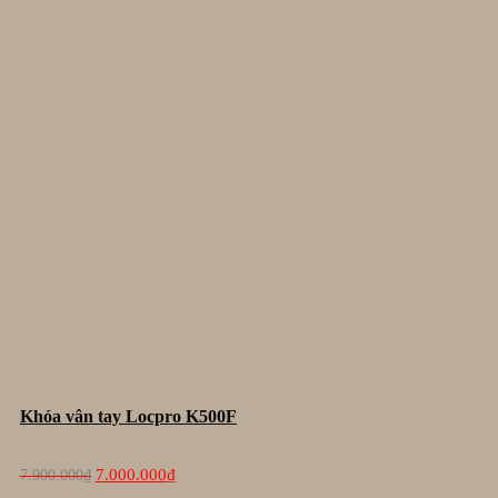
Khóa vân tay Locpro K500F
Giá
Giá
7.000.000
₫
7.900.000
₫
gốc
hiện