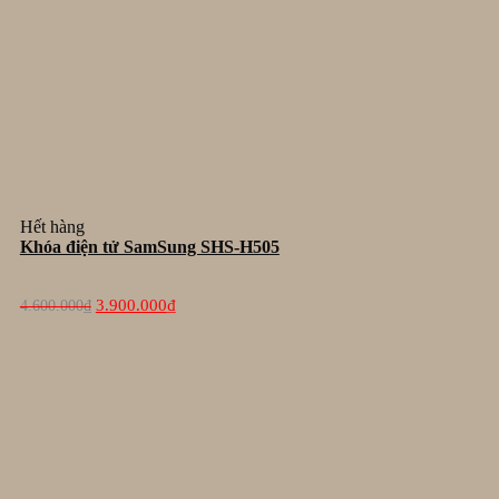
Hết hàng
Khóa điện tử SamSung SHS-H505
Giá
Giá
3.900.000
₫
4.600.000
₫
gốc
hiện
là:
tại
4.600.000₫.
là:
3.900.000₫.