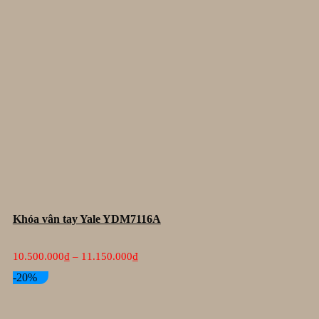
Khóa vân tay Yale YDM7116A
Khoảng
10.500.000
₫
–
11.150.000
₫
giá:
từ
-20%
10.500.000₫
đến
11.150.000₫