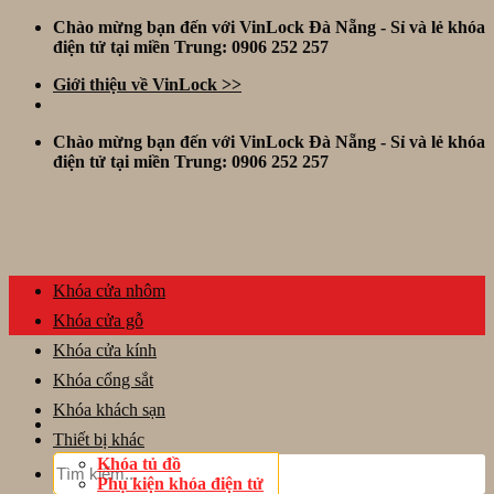
Skip
Chào mừng bạn đến với VinLock Đà Nẵng - Sỉ và lẻ khóa
to
điện tử tại miền Trung: 0906 252 257
content
Giới thiệu về VinLock >>
Chào mừng bạn đến với VinLock Đà Nẵng - Sỉ và lẻ khóa
điện tử tại miền Trung: 0906 252 257
Khóa cửa nhôm
Khóa cửa gỗ
Khóa cửa kính
Khóa cổng sắt
Khóa khách sạn
Thiết bị khác
Tìm
Khóa tủ đồ
kiếm:
Phụ kiện khóa điện tử