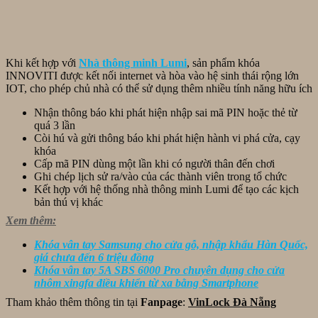
Khi kết hợp với
Nhà thông minh Lumi
, sản phẩm khóa
INNOVITI được kết nối internet và hòa vào hệ sinh thái rộng lớn
IOT, cho phép chủ nhà có thể sử dụng thêm nhiều tính năng hữu ích
Nhận thông báo khi phát hiện nhập sai mã PIN hoặc thẻ từ
quá 3 lần
Còi hú và gửi thông báo khi phát hiện hành vi phá cửa, cạy
khóa
Cấp mã PIN dùng một lần khi có người thân đến chơi
Ghi chép lịch sử ra/vào của các thành viên trong tổ chức
Kết hợp với hệ thống nhà thông minh Lumi để tạo các kịch
bản thú vị khác
Xem thêm:
Khóa vân tay Samsung cho cửa gỗ, nhập khẩu Hàn Quốc,
giá chưa đến 6 triệu đồng
Khóa vân tay 5A SBS 6000 Pro chuyên dụng cho cửa
nhôm xingfa điều khiển từ xa bằng Smartphone
Tham khảo thêm thông tin tại
Fanpage
:
VinLock Đà Nẵng