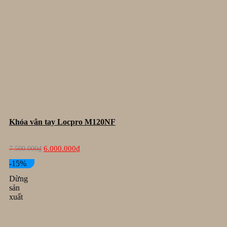
Khóa vân tay Locpro M120NF
Giá
Giá
6.000.000
₫
7.500.000
₫
gốc
hiện
là:
tại
-15%
7.500.000₫.
là:
Dừng
6.000.000₫.
sản
xuất