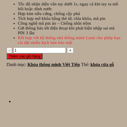
Tốc độ nhận diện vân tay dưới 1s, ngay cả khi tay ra mồ
hôi hoặc dính nước
Hợp kim siêu cứng, chống cậy phá
Tích hợp mở khóa bằng thẻ từ, chìa khóa, mã pin
Công nghệ mã pin ảo – Chống nhìn trộm
Gửi thông báo tới điện thoại khi phát hiện nhập sai mã
PIN 3 lần
Kết hợp với hệ thống nhà thông minh Lumi cho phép bạn
cài đặt nhiều kịch bản bảo mật
Khóa
cửa
Thêm vào giỏ hàng
thông
Danh mục:
Khóa thông minh Việt Tiệp
Thẻ:
khóa cửa gỗ
minh
INNOVITI
số
lượng