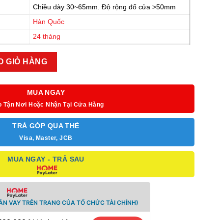
Chiều dày 30~65mm. Độ rộng đố cửa >50mm
Hàn Quốc
24 tháng
ợng
O GIỎ HÀNG
MUA NGAY
o Tận Nơi Hoặc Nhận Tại Cửa Hàng
TRẢ GÓP QUA THẺ
Visa, Master, JCB
MUA NGAY - TRẢ SAU
ẢN VAY TRÊN TRANG CỦA TỔ CHỨC TÀI CHÍNH)