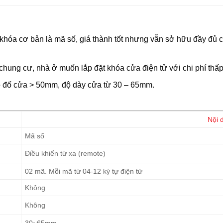
 khóa cơ bản là mã số,
giá thành tốt
nhưng vẫn sở hữu đầy đủ c
hung cư, nhà ở muốn lắp đặt khóa cửa điện tử với chi phí thấ
có đố cửa > 50mm, độ dày cửa từ 30 – 65mm.
Nội 
Mã số
Điều khiển từ xa (remote)
02 mã. Mỗi mã từ 04-12 ký tự điện tử
Không
Không
30~65mm