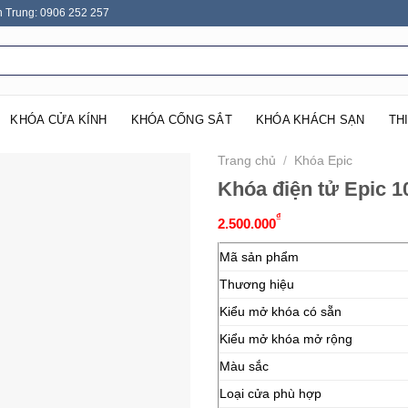
n Trung: 0906 252 257
KHÓA CỬA KÍNH
KHÓA CỔNG SẮT
KHÓA KHÁCH SẠN
TH
Trang chủ
/
Khóa Epic
Khóa điện tử Epic 
₫
2.500.000
Mã sản phẩm
Thương hiệu
Kiểu mở khóa có sẵn
Kiểu mở khóa mở rộng
Màu sắc
Loại cửa phù hợp