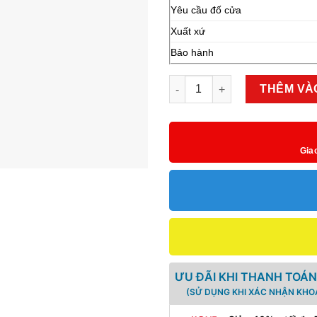
Yêu cầu đố cửa
Xuất xứ
Bảo hành
Khóa điện tử Epic 100D số lư
THÊM VÀ
Gia
ƯU ĐÃI KHI THANH TOÁN
(SỬ DỤNG KHI XÁC NHẬN KHO