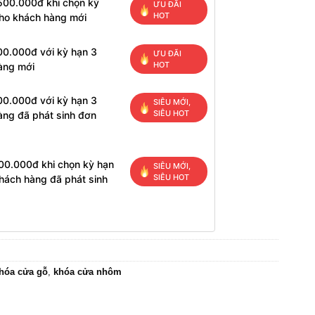
 500.000đ khi chọn kỳ
ƯU ĐÃI
HOT
cho khách hàng mới
00.000đ với kỳ hạn 3
ƯU ĐÃI
HOT
àng mới
00.000đ với kỳ hạn 3
SIÊU MỚI,
SIÊU HOT
àng đã phát sinh đơn
200.000đ khi chọn kỳ hạn
SIÊU MỚI,
SIÊU HOT
hách hàng đã phát sinh
hóa cửa gỗ
,
khóa cửa nhôm