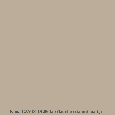
Khóa EZVIZ DL06 lắp đặt cho cửa mở lùa tại