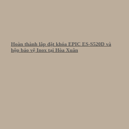
Hoàn thành lắp đặt khóa EPIC ES-S520D và
hộp bảo vệ Inox tại Hòa Xuân