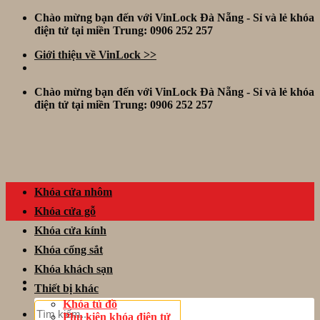
Skip
Chào mừng bạn đến với VinLock Đà Nẵng - Sỉ và lẻ khóa
to
điện tử tại miền Trung: 0906 252 257
content
Giới thiệu về VinLock >>
Chào mừng bạn đến với VinLock Đà Nẵng - Sỉ và lẻ khóa
điện tử tại miền Trung: 0906 252 257
Khóa cửa nhôm
Khóa cửa gỗ
Khóa cửa kính
Khóa cổng sắt
Khóa khách sạn
Thiết bị khác
Khóa tủ đồ
Tìm
Phụ kiện khóa điện tử
kiếm: