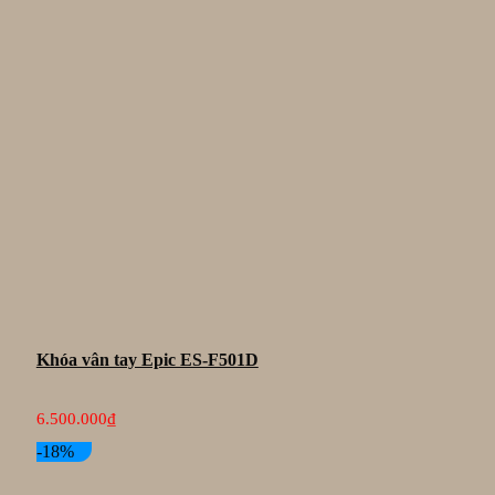
gốc
hiện
là:
tại
7.300.000₫.
là:
5.300.000₫.
Khóa vân tay Epic ES-F501D
6.500.000
₫
-18%