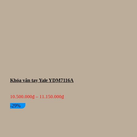
Khóa vân tay Yale YDM7116A
Khoảng
10.500.000
₫
–
11.150.000
₫
giá:
từ
-29%
10.500.000₫
đến
11.150.000₫