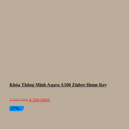
Khóa Thông Minh Aqara A100 Zigbee Home Key
Giá
Giá
4.500.000
₫
5.490.000
₫
gốc
hiện
là:
tại
-37%
5.490.000₫.
là:
4.500.000₫.