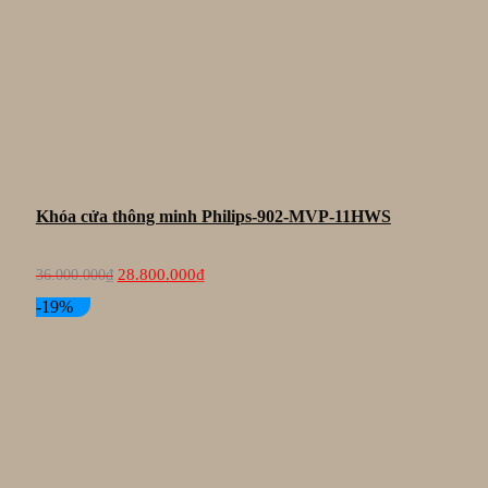
Khóa cửa thông minh Philips-902-MVP-11HWS
Giá
Giá
28.800.000
₫
36.000.000
₫
gốc
hiện
là:
tại
-19%
36.000.000₫.
là:
28.800.000₫.