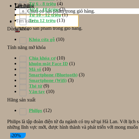
(4)
Từ 6 - 8 triệu
Giỏ hàng
Liên hệ
(3)
Từ 8 - 10 triệu
Chưa có sản phẩm trong giỏ hàng.
(1)
Từ 10 - 12 triệu
Tìm
(13)
Trên 12 triệu
Giỏ hàng
kiếm:
Chưa có sản phẩm trong giỏ hàng.
Dòng khóa
(10)
Khóa cửa gỗ
Tính năng mở khóa
(10)
Chìa khóa cơ
(1)
khuôn mặt Face ID
(10)
Mã số
(3)
Smartphone (Bluetooth)
(3)
Smartphone (Wifi)
(9)
Thẻ từ
(10)
Vân tay
Hãng sản xuất
(12)
Philips
Philips là tập đoàn điện tử đa ngành có trụ sở tại Hà Lan. Với lịc
những lĩnh vực mới, được hình thành và phát triển với mong muốn 
-20%