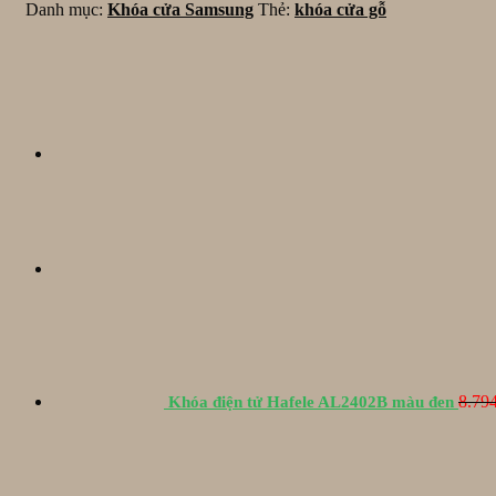
Danh mục:
Khóa cửa Samsung
Thẻ:
khóa cửa gỗ
3.900.000₫.
8.79
Khóa điện tử Hafele AL2402B màu đen
Gi
gố
là:
7.6