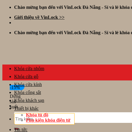
Skip
Chào mừng bạn đến với VinLock Đà Nẵng - Sỉ và lẻ khóa đ
to
Giới thiệu về VinLock >>
content
Chào mừng bạn đến với VinLock Đà Nẵng - Sỉ và lẻ khóa đ
Khóa cửa nhôm
Khóa cửa gỗ
Khóa cửa kính
-15%
Khóa cổng sắt
Dừng
Khóa khách sạn
sản
xuất
Thiết bị khác
Khóa tủ đồ
Tìm
Phụ kiện khóa điện tử
kiếm:
Tin tức