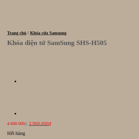
Trang chủ
/
Khóa cửa Samsung
Khóa điện tử SamSung SHS-H505
Giá
Giá
3.900.000
₫
4.600.000
₫
gốc
hiện
là:
tại
Hết hàng
4.600.000₫.
là: