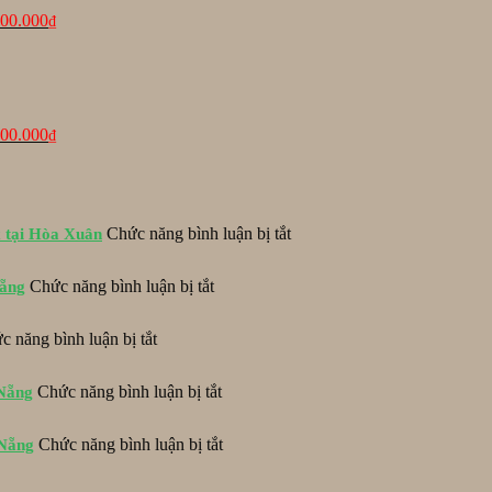
6.600.000₫.
600.000
₫
á
Giá
c
hiện
tại
09.000₫.
là:
5.900.000₫.
900.000
₫
ở
Chức năng bình luận bị tắt
x tại Hòa Xuân
Hoàn
thành
ở
Chức năng bình luận bị tắt
Nẵng
lắp
Khóa
đặt
EZVIZ
khóa
ở
c năng bình luận bị tắt
DL06
EPIC
Lắp
lắp
ES-
đặt
đặt
ở
S520D
Chức năng bình luận bị tắt
 Nẵng
khóa
cho
Lắp
và
ADEL
cửa
đặt
hộp
1800
mở
ở
Chức năng bình luận bị tắt
 Nẵng
hệ
bảo
tại
lùa
Lắp
thống
vệ
khách
tại
đặt
khóa
Inox