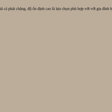
sạn
Tố
khóa
Philips
tại
RoyalL
Hữu,
vân
DDL615-
Hòa
 giá cả phải chăng, độ ổn định cao là lựa chọn phù hợp với với gia đình 
Đà
Đà
tay
5HBS
Xuân
Nẵng
Nẵng
Yale
tại
YDD
Hội
724A
An
tại
Đà
Ngũ
Nẵng
Hành
Sơn,
Đà
Nẵng