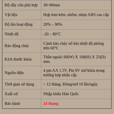
Độ dầy cửa phù hợp
30~80mm
Vật liệu
Hợp kim kẽm, nhôm, nhựa ABS cao cấp
Độ ẩm hoạt động
20% – 90%
Nhiệt độ
-20 – 80°C
Cảnh báo cháy nổ khi nhiệt độ phòng
Báo động cháy
trên 60°C
Thân ngoài: 60(W) X 168(H) X 25(D)
Kích thước khóa
mm.
4 pin AA 1.5V. Pin 9V mở khóa trong
Nguồn điện
trường hợp khẩn cấp
Thời gian sử dụng
~ 12 tháng. Đóng/mở 10 lần/ngày
Xuất xứ
Nhập khẩu Hàn Quốc
Bảo hành
24 tháng