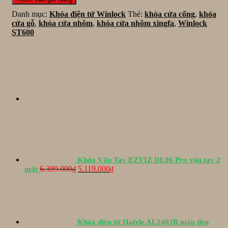
tử
Danh mục:
Khóa điện tử Winlock
Thẻ:
khóa cửa cổng
,
khóa
Winlock
cửa gỗ
,
khóa cửa nhôm
,
khóa cửa nhôm xingfa
,
Winlock
ST600
ST600
Black
số
lượng
Khóa Vân Tay EZVIZ DL06 Pro vân tay 2
Giá
Giá
6.399.000
5.119.000
mặt
₫
₫
gốc
hiện
là:
tại
6.399.000₫.
là:
5.119.000₫.
Khóa điện tử Hafele AL2402B màu đen