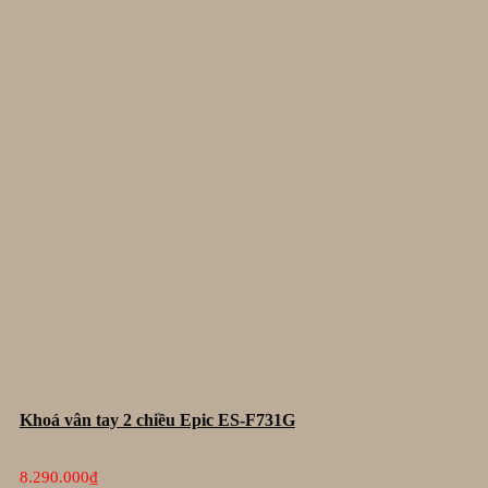
Khoá vân tay 2 chiều Epic ES-F731G
8.290.000
₫