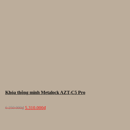
Khóa thông minh Metalock AZT-C5 Pro
Giá
Giá
5.310.000
₫
6.250.000
₫
gốc
hiện
là:
tại
6.250.000₫.
là:
5.310.000₫.