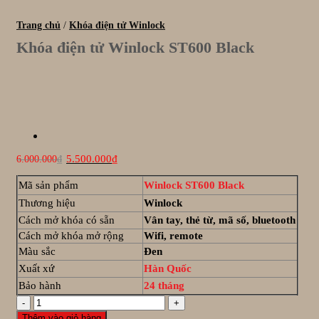
Trang chủ
/
Khóa điện tử Winlock
Khóa điện tử Winlock ST600 Black
Giá
Giá
5.500.000
₫
6.000.000
₫
gốc
hiện
là:
tại
Mã sản phẩm
Winlock ST600 Black
6.000.000₫.
là:
5.500.000₫.
Thương hiệu
Winlock
Cách mở khóa có sẵn
Vân tay, thẻ từ, mã số, bluetooth
Cách mở khóa mở rộng
Wifi, remote
Màu sắc
Đen
Xuất xứ
Hàn Quốc
Bảo hành
24 tháng
Khóa
điện
Thêm vào giỏ hàng