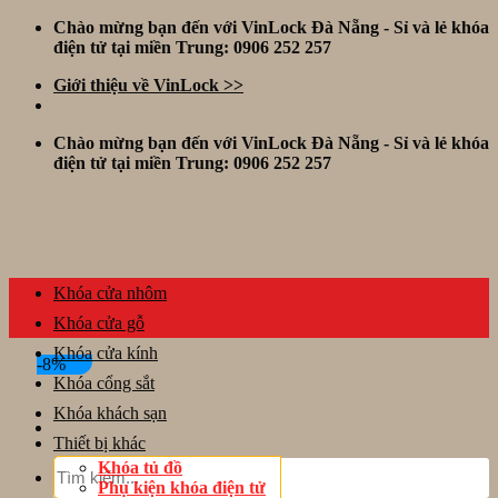
Skip
Chào mừng bạn đến với VinLock Đà Nẵng - Sỉ và lẻ khóa
to
điện tử tại miền Trung: 0906 252 257
content
Giới thiệu về VinLock >>
Chào mừng bạn đến với VinLock Đà Nẵng - Sỉ và lẻ khóa
điện tử tại miền Trung: 0906 252 257
Khóa cửa nhôm
Khóa cửa gỗ
Khóa cửa kính
-8%
Khóa cổng sắt
Khóa khách sạn
Thiết bị khác
Tìm
Khóa tủ đồ
kiếm:
Phụ kiện khóa điện tử