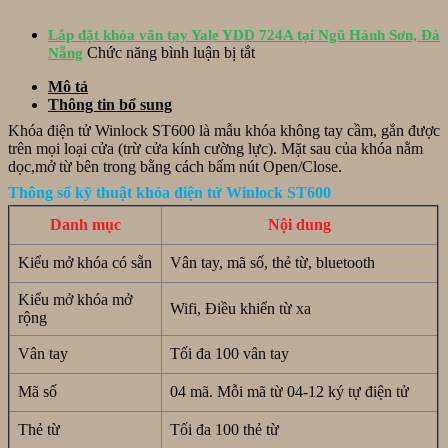
Lắp
vệ
1800
lùa
đặt
Inox
tại
tại
Lắp đặt khóa vân tay Yale YDD 724A tại Ngũ Hành Sơn, Đà
hệ
tại
khách
Tố
ở
Chức năng bình luận bị tắt
Nẵng
thống
Hòa
sạn
Hữu,
Lắp
khóa
Xuân
RoyalL
Mô tả
Đà
đặt
Philips
Đà
Thông tin bổ sung
Nẵng
khóa
DDL615-
Nẵng
vân
5HBS
Khóa điện tử Winlock ST600 là mẫu khóa không tay cầm, gắn được
tay
tại
trên mọi loại cửa (trừ cửa kính cường lực). Mặt sau của khóa nằm
Yale
Hội
dọc,mở từ bên trong bằng cách bấm nút Open/Close.
YDD
An
Thông số kỹ thuật khóa điện tử Winlock ST600
724A
Đà
tại
Nẵng
Danh mục
Nội dung
Ngũ
Hành
Kiểu mở khóa có sẵn
Vân tay, mã số, thẻ từ, bluetooth
Sơn,
Đà
Kiểu mở khóa mở
Nẵng
Wifi, Điều khiển từ xa
rộng
Vân tay
Tối đa 100 vân tay
Mã số
04 mã. Mỗi mã từ 04-12 ký tự điện tử
Thẻ từ
Tối đa 100 thẻ từ