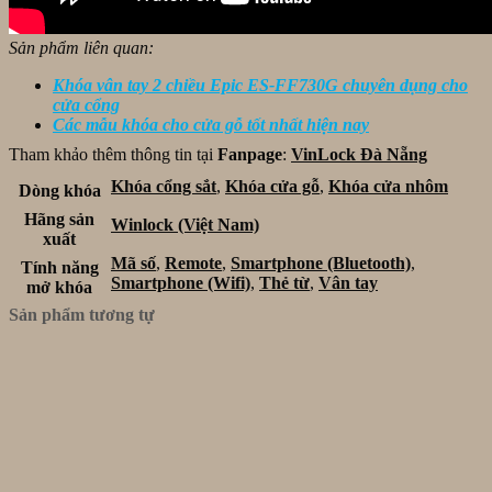
Sản phẩm liên quan:
Khóa vân tay 2 chiều Epic ES-FF730G chuyên dụng cho
cửa cổng
C
ác mẫu khóa cho cửa gỗ tốt nhất hiện nay
Tham khảo thêm thông tin tại
Fanpage
:
VinLock Đà Nẵng
Khóa cổng sắt
,
Khóa cửa gỗ
,
Khóa cửa nhôm
Dòng khóa
Hãng sản
Winlock (Việt Nam)
xuất
Mã số
,
Remote
,
Smartphone (Bluetooth)
,
Tính năng
Smartphone (Wifi)
,
Thẻ từ
,
Vân tay
mở khóa
Sản phẩm tương tự