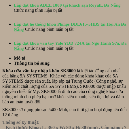
EZVIZ
EPIC
Lắp đặt khóa ADEL 1800 tại khách sạn RoyalL Đà Nẵng
DL06
ES-
ở
Chức năng bình luận bị tắt
lắp
S520D
Lắp
đặt
và
đặt
cho
hộp
Lắp đặt hệ thống khóa Philips DDL615-5HBS tại Hội An Đà
khóa
cửa
ở
bảo
Chức năng bình luận bị tắt
Nẵng
ADEL
mở
Lắp
vệ
1800
lùa
đặt
Inox
tại
tại
Lắp đặt khóa vân tay Yale YDD 724A tại Ngũ Hành Sơn, Đà
hệ
tại
khách
Tố
ở
Chức năng bình luận bị tắt
Nẵng
thống
Hòa
sạn
Hữu,
Lắp
khóa
Xuân
RoyalL
Mô tả
Đà
đặt
Philips
Đà
Thông tin bổ sung
Nẵng
khóa
DDL615-
Nẵng
vân
5HBS
Khóa cửa vân tay nhập khẩu SK8000
là kiệt tác đẳng cấp nhất
tay
tại
của hãng 5A SYSTEMS. Khác với các dòng khóa khác của 5A
Yale
Hội
SYSTEMS được sản xuất, lắp ráp tại Trung Quốc (Công nghệ, sự
YDD
An
kiểm soát chất lượng của 5A SYSTEMS), SK8000 được nhập khẩu
724A
Đà
nguyên chiếc từ Mỹ. SK8000 là đỉnh cao của công nghệ khóa cửa
tại
Nẵng
thông minh cho phép bạn mở khóa siêu nhanh, siêu tiện lợi và đảm
Ngũ
bảo an toàn tuyệt đối.
Hành
SK8000 sử dụng pin sạc 5400 Mah, cho thời gian hoạt động lên đến
Sơn,
12 tháng.
Đà
Nẵng
Thông số kỹ thuật:
– Kích thước Khóa: L: 360 x W: 80 x H: 30 (mm) . Cân nặng : 7