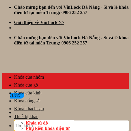
Skip
Chào mừng bạn đến với VinLock Đà Nẵng - Sỉ và lẻ khóa
to
điện tử tại miền Trung: 0906 252 257
content
Giới thiệu về VinLock >>
Chào mừng bạn đến với VinLock Đà Nẵng - Sỉ và lẻ khóa
điện tử tại miền Trung: 0906 252 257
Khóa cửa nhôm
Khóa cửa gỗ
Khóa cửa kính
-18%
Khóa cổng sắt
Khóa khách sạn
Thiết bị khác
Tìm
Khóa tủ đồ
kiếm:
Phụ kiện khóa điện tử