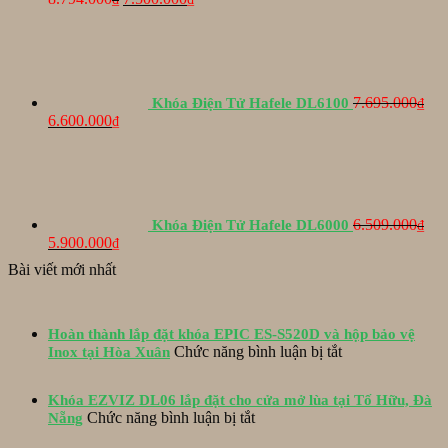
gốc
hiện
là:
tại
8.794.000₫.
là:
7.500.000₫.
7.695.000
Khóa Điện Tử Hafele DL6100
₫
Giá
Giá
6.600.000
₫
gốc
hiện
là:
tại
7.695.000₫.
là:
6.600.000₫.
6.509.000
Khóa Điện Tử Hafele DL6000
₫
Giá
Giá
5.900.000
₫
gốc
hiện
Bài viết mới nhất
là:
tại
6.509.000₫.
là:
5.900.000₫.
Hoàn thành lắp đặt khóa EPIC ES-S520D và hộp bảo vệ
ở
Chức năng bình luận bị tắt
Inox tại Hòa Xuân
Hoàn
thành
Khóa EZVIZ DL06 lắp đặt cho cửa mở lùa tại Tố Hữu, Đà
lắp
ở
Chức năng bình luận bị tắt
Nẵng
đặt
Khóa
khóa