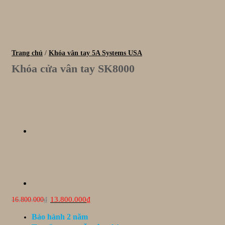
Trang chủ
/
Khóa vân tay 5A Systems USA
Khóa cửa vân tay SK8000
Giá
Giá
13.800.000
₫
16.800.000
₫
gốc
hiện
là:
tại
Bảo hành 2 năm
16.800.000₫.
là: