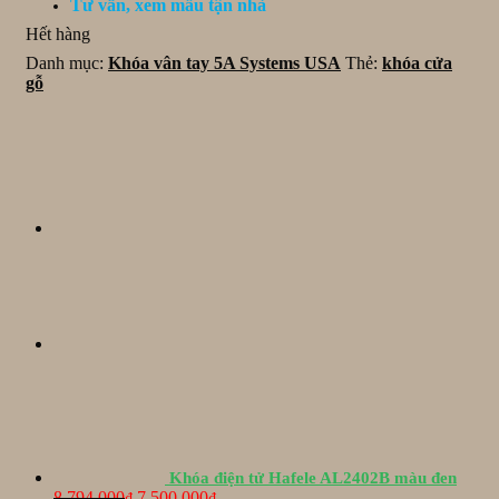
Tư vấn, xem mẫu tận nhà
13.800.000₫.
Hết hàng
Danh mục:
Khóa vân tay 5A Systems USA
Thẻ:
khóa cửa
gỗ
Khóa điện tử Hafele AL2402B màu đen
Giá
Giá
8.794.000
7.500.000
₫
₫