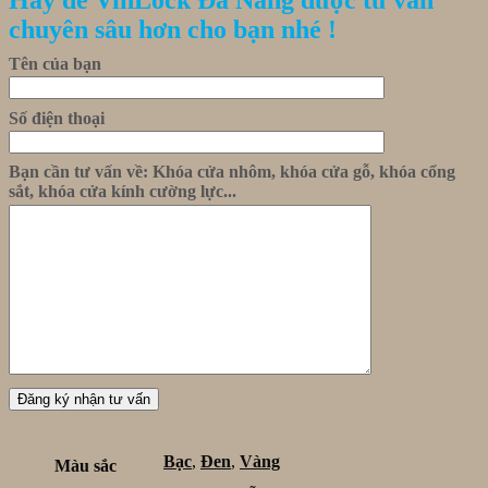
Hãy để VinLock Đà Nẵng được tư vấn
chuyên sâu hơn cho bạn nhé !
Tên của bạn
Số điện thoại
Bạn cần tư vấn về: Khóa cửa nhôm, khóa cửa gỗ, khóa cổng
sắt, khóa cửa kính cường lực...
Bạc
,
Đen
,
Vàng
Màu sắc