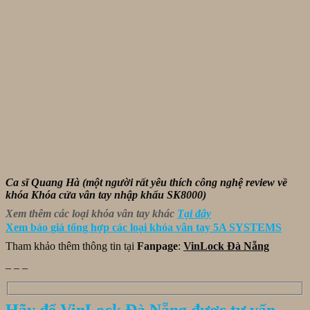
Ca sĩ Quang Hà (một người rất yêu thích công nghệ review về
khóa Khóa cửa vân tay nhập khẩu SK8000)
Xem thêm các loại khóa vân tay khác
Tại đây
Xem báo giá tổng hợp các loại khóa vân tay 5A SYSTEMS
Tham khảo thêm thông tin tại
Fanpage
:
VinLock Đà Nẵng
_ _ _