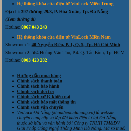
Hệ thống khóa cửa điện tử VinLock Miền Trung
Địa chỉ:
397 đường 29/3, P. Hòa Xuân, Tp. Đà Nẵng
(Xem đường đi)
Hotline:
0867 043 243
Hệ thống khóa cửa điện tử VinLock Miền Nam
Showroom 1:
40 Nguyễn Biểu, P. 1, Q. 5, Tp. Hồ Chí Minh
Showroom 2: 564 Hoàng Văn Thụ, P.4. Q. Tân Bình, Tp. HCM
Hotline:
0903 423 282
Hướng dẫn mua hàng
Chính sách thanh toán
Chính sách bảo hành
Chính sách đổi trả
Chính sách xử lý khiếu nại
Chính sách bảo mật thông tin
Chính sách vận chuyển
VinLock Đà Nẵng (khoadientudanang.vn) là website
chuyên cung cấp và lắp đặt khóa điện tử tại Đà Nẵng,
thuộc sở hữu và vận hành bởi Công ty TNHH TM&DV
Giải Pháp Công Nghệ Thông Minh Đà Nẵng. Mã số thuế: