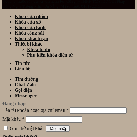
Website thuộc sở hữu và vận hành bởi Công ty TNHH TM& DV Giải Pháp
Công Nghệ Thông Minh Đà Nẵng. Mã số thuế: 0401922153
Khóa cửa nhôm
Khóa cửa gỗ
Khóa cửa kính
Khóa cổng sắt
Khóa khách sạn
Thiết bị khác
Khóa tủ đồ
Phụ kiện khóa điện tử
Tin tức
Liên hệ
Tìm đường
Chat Zalo
Gọi điện
Messenger
Đăng nhập
Tên tài khoản hoặc địa chỉ email
*
Mật khẩu
*
Ghi nhớ mật khẩu
Đăng nhập