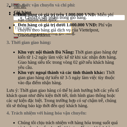
2. Hình thức vận chuyển và chi phí:
Tin tức
Giỏ hàng
Liên hệ
Đơn hàng có giá trị trên 1.000.000 VNĐ:
Miễn phí
Chưa có sản phẩm trong giỏ hàng.
vận chuyển toàn quốc.
Tìm
Đơn hàng có giá trị dưới 1.000.000 VNĐ:
Phí vận
Giỏ hàng
kiếm:
chuyển theo bảng giá dịch vụ của Viettelpost,
Chưa có sản phẩm trong giỏ hàng.
Giaohangtietkiem.
3. Thời gian giao hàng:
Khu vực nội thành Đà Nẵng:
Thời gian giao hàng dự
kiến từ 1-2 ngày làm việc kể từ khi xác nhận đơn hàng.
Giao hàng siêu tốc trong vòng 02 giờ nếu khách hàng
yêu cầu.
Khu vực ngoại thành và các tỉnh thành khác:
Thời
gian giao hàng dự kiến từ 3-5 ngày làm việc tùy thuộc
vào địa điểm nhận hàng.
Lưu ý: Thời gian giao hàng có thể bị ảnh hưởng bởi các yếu tố
khách quan như điều kiện thời tiết, tình hình giao thông hoặc
các sự kiện đặc biệt. Trong trường hợp có sự chậm trễ, chúng
tôi sẽ thông báo kịp thời đến quý khách hàng.
4. Trách nhiệm với hàng hóa vận chuyển:
Chúng tôi chịu trách nhiệm với hàng hóa trong suốt quá