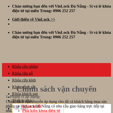
Skip
Chào mừng bạn đến với VinLock Đà Nẵng - Sỉ và lẻ khóa
to
điện tử tại miền Trung: 0906 252 257
content
Giới thiệu về VinLock >>
Chào mừng bạn đến với VinLock Đà Nẵng - Sỉ và lẻ khóa
điện tử tại miền Trung: 0906 252 257
Khóa cửa nhôm
Khóa cửa gỗ
Khóa cửa kính
Chính sách vận chuyển
Khóa cổng sắt
Khóa khách sạn
1. Phạm vi áp dụng:
Thiết bị khác
Chính sách vận chuyển áp dụng cho tất cả khách hàng mua sản
Tìm
phẩm tại VinLock Đà Nẵng có nhu cầu giao hàng trực tiếp tại
Khóa tủ đồ
kiếm:
nhà.
Phụ kiện khóa điện tử