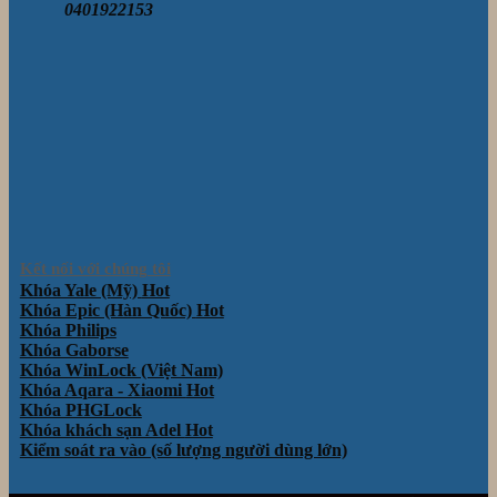
0401922153
Kết nối với chúng tôi
Khóa Yale (Mỹ)
Khóa Epic (Hàn Quốc)
Khóa Philips
Khóa Gaborse
Khóa WinLock (Việt Nam)
Khóa Aqara - Xiaomi
Khóa PHGLock
Khóa khách sạn Adel
Kiểm soát ra vào (số lượng người dùng lớn)