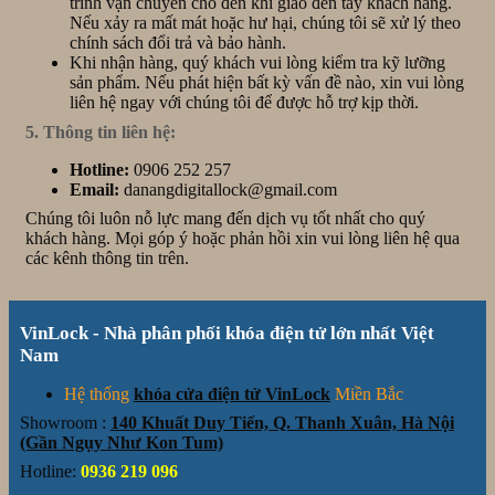
trình vận chuyển cho đến khi giao đến tay khách hàng.
Nếu xảy ra mất mát hoặc hư hại, chúng tôi sẽ xử lý theo
chính sách đổi trả và bảo hành.
Khi nhận hàng, quý khách vui lòng kiểm tra kỹ lưỡng
sản phẩm. Nếu phát hiện bất kỳ vấn đề nào, xin vui lòng
liên hệ ngay với chúng tôi để được hỗ trợ kịp thời.
5. Thông tin liên hệ:
Hotline:
0906 252 257
Email:
danangdigitallock@gmail.com
Chúng tôi luôn nỗ lực mang đến dịch vụ tốt nhất cho quý
khách hàng. Mọi góp ý hoặc phản hồi xin vui lòng liên hệ qua
các kênh thông tin trên.
VinLock - Nhà phân phối khóa điện tử lớn nhất Việt
Nam
Hệ thống
khóa cửa điện tử VinLock
Miền Bắc
Showroom :
140 Khuất Duy Tiến, Q. Thanh Xuân, Hà Nội
(Gần Ngụy Như Kon Tum)
Hotline:
0936 219 096