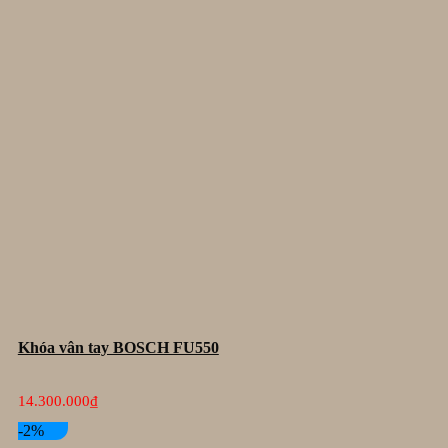
Khóa vân tay BOSCH FU550
14.300.000
₫
-2%