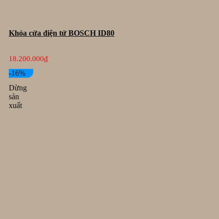
Khóa cửa điện tử BOSCH ID80
18.200.000
₫
-16%
Dừng
sản
xuất