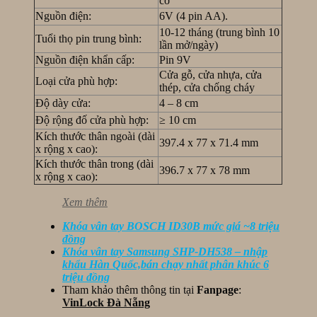
cơ
Nguồn điện:
6V (4 pin AA).
10-12 tháng (trung bình 10
Tuổi thọ pin trung bình:
lần mở/ngày)
Nguồn điện khẩn cấp:
Pin 9V
Cửa gỗ, cửa nhựa, cửa
Loại cửa phù hợp:
thép, cửa chống cháy
Độ dày cửa:
4 – 8 cm
Độ rộng đố cửa phù hợp:
≥ 10 cm
Kích thước thân ngoài (dài
397.4 x 77 x 71.4 mm
x rộng x cao):
Kích thước thân trong (dài
396.7 x 77 x 78 mm
x rộng x cao):
Xem thêm
Khóa vân tay BOSCH ID30B mức giá ~8 triệu
đồng
Khóa vân tay Samsung SHP-DH538 – nhập
khẩu Hàn Quốc,bán chạy nhất phân khúc 6
triệu đồng
Tham khảo thêm thông tin tại
Fanpage
:
VinLock Đà Nẵng