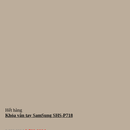
Hết hàng
Khóa vân tay SamSung SHS-P718
Giá
Giá