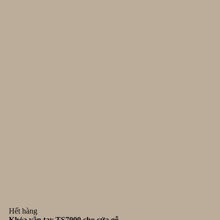
Hết hàng
Khóa vân tay TS7000 cho cửa gỗ