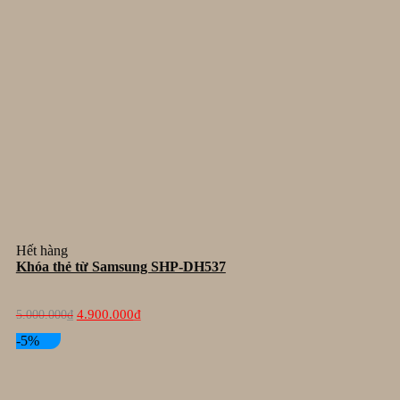
Hết hàng
Khóa thẻ từ Samsung SHP-DH537
Giá
Giá
4.900.000
₫
5.000.000
₫
gốc
hiện
là:
tại
-5%
5.000.000₫.
là:
4.900.000₫.