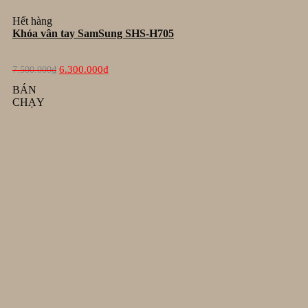
Hết hàng
Khóa vân tay SamSung SHS-H705
Giá
Giá
6.300.000
₫
7.500.000
₫
gốc
hiện
là:
tại
BÁN
7.500.000₫.
là:
CHẠY
6.300.000₫.