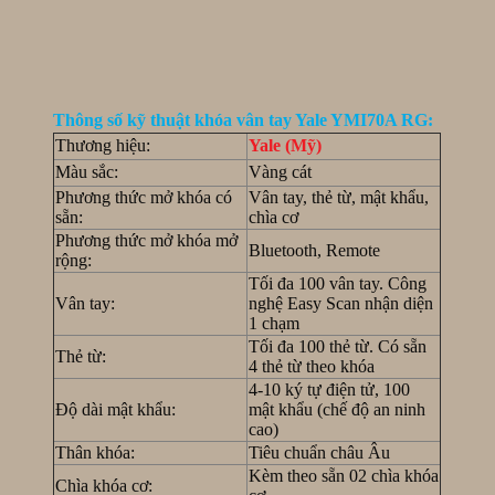
Thông số kỹ thuật khóa vân tay Yale YMI70A RG:
Thương hiệu:
Yale (Mỹ)
Màu sắc:
Vàng cát
Phương thức mở khóa có
Vân tay, thẻ từ, mật khẩu,
sẵn:
chìa cơ
Phương thức mở khóa mở
Bluetooth, Remote
rộng:
Tối đa 100 vân tay. Công
Vân tay:
nghệ Easy Scan nhận diện
1 chạm
Tối đa 100 thẻ từ. Có sẵn
Thẻ từ:
4 thẻ từ theo khóa
4-10 ký tự điện tử, 100
Độ dài mật khẩu:
mật khẩu (chế độ an ninh
cao)
Thân khóa:
Tiêu chuẩn châu Âu
Kèm theo sẵn 02 chìa khóa
Chìa khóa cơ: