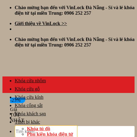
Skip
Chào mừng bạn đến với VinLock Đà Nẵng - Sỉ và lẻ khóa
to
điện tử tại miền Trung: 0906 252 257
content
Giới thiệu về VinLock >>
Chào mừng bạn đến với VinLock Đà Nẵng - Sỉ và lẻ khóa
điện tử tại miền Trung: 0906 252 257
Khóa cửa nhôm
Khóa cửa gỗ
Khóa cửa kính
-23%
Khóa cổng sắt
Giá
Khóa khách sạn
TỐT
NHẤT
Thiết bị khác
Tìm
Khóa tủ đồ
kiếm:
Phụ kiện khóa điện tử