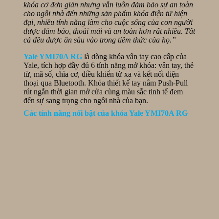
khóa cơ đơn giản nhưng vẫn luôn đảm bảo sự an toàn
Hành
cho ngôi nhà đến những sản phẩm khóa điện tử hiện
Sơn,
đại, nhiều tính năng làm cho cuộc sống của con người
Đà
được đảm bảo, thoải mái và an toàn hơn rất nhiều. Tất
Nẵng
cả đều được ăn sâu vào trong tiềm thức của họ.”
Yale YMI70A RG
là dòng khóa vân tay cao cấp của
Yale, tích hợp đầy đủ 6 tính năng mở khóa: vân tay, thẻ
từ, mã số, chìa cơ, điều khiển từ xa và kết nối điện
thoại qua Bluetooth. Khóa thiết kế tay nắm Push-Pull
rút ngắn thời gian mở cửa cùng màu sắc tinh tế đem
đến sự sang trọng cho ngôi nhà của bạn.
Các tính năng nổi bật của khóa Yale YMI70A RG