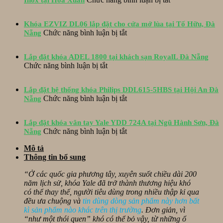
Hoàn
thành
Khóa EZVIZ DL06 lắp đặt cho cửa mở lùa tại Tố Hữu, Đà
lắp
ở
Chức năng bình luận bị tắt
Nẵng
đặt
Khóa
khóa
EZVIZ
EPIC
Lắp đặt khóa ADEL 1800 tại khách sạn RoyalL Đà Nẵng
DL06
ES-
ở
Chức năng bình luận bị tắt
lắp
S520D
Lắp
đặt
và
đặt
cho
hộp
Lắp đặt hệ thống khóa Philips DDL615-5HBS tại Hội An Đà
khóa
cửa
ở
bảo
Chức năng bình luận bị tắt
Nẵng
ADEL
mở
Lắp
vệ
1800
lùa
đặt
Inox
tại
tại
Lắp đặt khóa vân tay Yale YDD 724A tại Ngũ Hành Sơn, Đà
hệ
tại
khách
Tố
ở
Chức năng bình luận bị tắt
Nẵng
thống
Hòa
sạn
Hữu,
Lắp
khóa
Xuân
RoyalL
Mô tả
Đà
đặt
Philips
Đà
Thông tin bổ sung
Nẵng
khóa
DDL615-
Nẵng
vân
5HBS
“Ở các quốc gia phương tây, xuyên suốt chiều dài 200
tay
tại
năm lịch sử, khóa Yale đã trở thành thương hiệu khó
Yale
Hội
có thể thay thế, người tiêu dùng trong nhiều thập kỉ qua
YDD
An
đều ưa chuộng và
tin dùng dòng sản phẩm này hơn bất
724A
Đà
kì sản phẩm nào khác trên thị trường
. Đơn giản, vì
tại
Nẵng
“như một thói quen” khó có thể bỏ vậy, từ những ổ
Ngũ