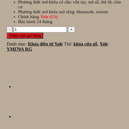
Phương thức mở khóa có sẵn: vân tay, mã số, thẻ từ, chìa
23.300.000₫.
là:
cơ
18.000.000₫.
Phương thức mở khóa mở rộng: bluetooth, remote
Chính hãng
Yale (US)
Bảo hành 24 tháng
Khóa
vân
Thêm vào giỏ hàng
tay
Danh mục:
Khóa điện tử Yale
Thẻ:
khóa cửa gỗ
,
Yale
Yale
YMI70A RG
YMI70A
RG
số
lượng