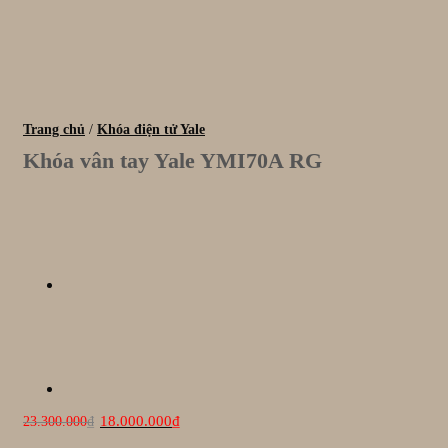
Trang chủ
/
Khóa điện tử Yale
Khóa vân tay Yale YMI70A RG
Giá
Giá
18.000.000
₫
23.300.000
₫
gốc
hiện
là:
tại