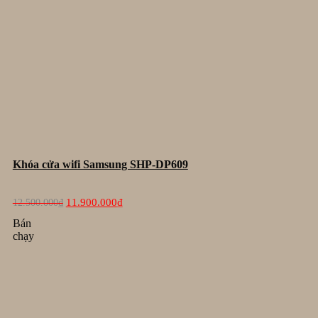
Khóa cửa wifi Samsung SHP-DP609
Giá
Giá
11.900.000
₫
12.500.000
₫
gốc
hiện
là:
tại
Bán
12.500.000₫.
là:
chạy
11.900.000₫.