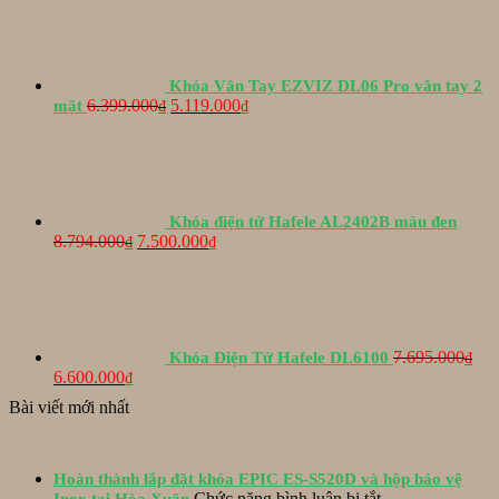
Khóa Vân Tay EZVIZ DL06 Pro vân tay 2
Giá
Giá
6.399.000
5.119.000
mặt
₫
₫
gốc
hiện
là:
tại
6.399.000₫.
là:
5.119.000₫.
Khóa điện tử Hafele AL2402B màu đen
Giá
Giá
8.794.000
7.500.000
₫
₫
gốc
hiện
là:
tại
8.794.000₫.
là:
7.500.000₫.
7.695.000
Khóa Điện Tử Hafele DL6100
₫
Giá
Giá
6.600.000
₫
gốc
hiện
Bài viết mới nhất
là:
tại
7.695.000₫.
là:
6.600.000₫.
Hoàn thành lắp đặt khóa EPIC ES-S520D và hộp bảo vệ
ở
Chức năng bình luận bị tắt
Inox tại Hòa Xuân