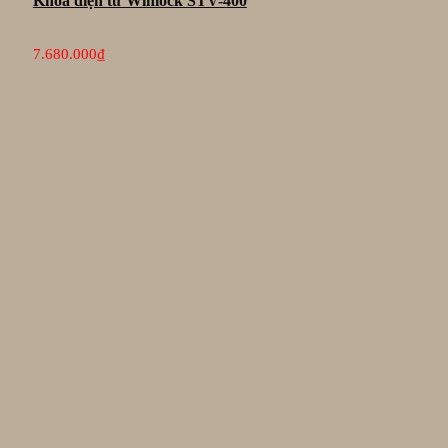
Khóa điện tử Winlock STV-400
7.680.000
₫