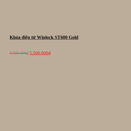
Khóa điện tử Winlock ST600 Gold
Giá
Giá
5.500.000
₫
6.000.000
₫
gốc
hiện
là:
tại
6.000.000₫.
là:
5.500.000₫.