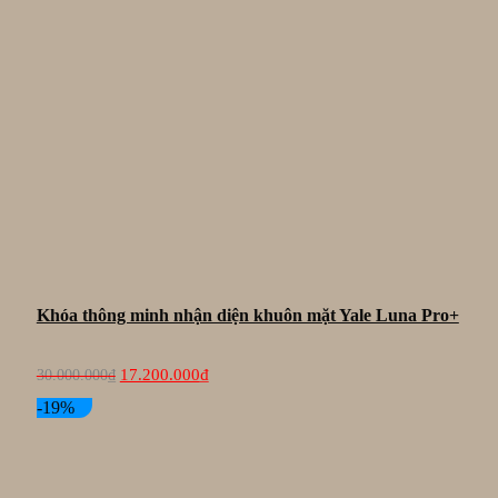
Khóa thông minh nhận diện khuôn mặt Yale Luna Pro+
Giá
Giá
17.200.000
₫
30.000.000
₫
gốc
hiện
là:
tại
-19%
30.000.000₫.
là:
17.200.000₫.