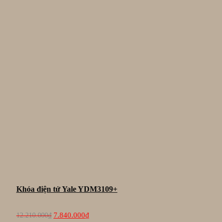
Khóa điện tử Yale YDM3109+
Giá
Giá
7.840.000
₫
12.210.000
₫
gốc
hiện