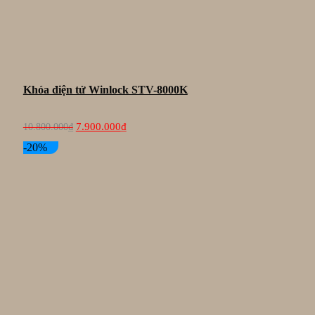
Khóa điện tử Winlock STV-8000K
Giá
Giá
7.900.000
₫
10.800.000
₫
gốc
hiện
là:
tại
-20%
10.800.000₫.
là:
7.900.000₫.