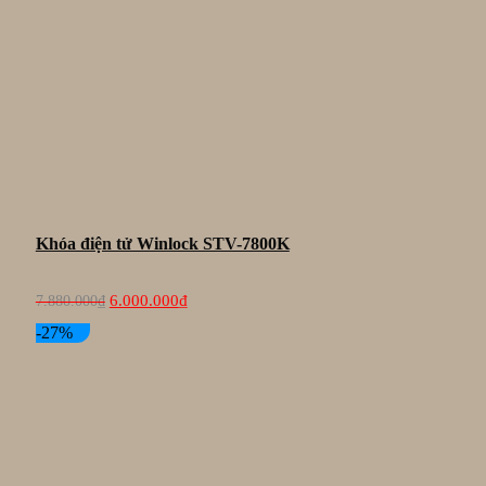
Khóa điện tử Winlock STV-7800K
Giá
Giá
6.000.000
₫
7.880.000
₫
gốc
hiện
là:
tại
-27%
7.880.000₫.
là:
6.000.000₫.