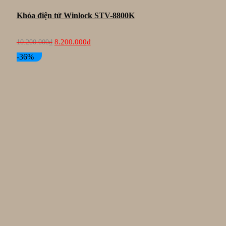
Khóa điện tử Winlock STV-8800K
Giá
Giá
8.200.000
₫
10.200.000
₫
gốc
hiện
là:
tại
-36%
10.200.000₫.
là:
8.200.000₫.