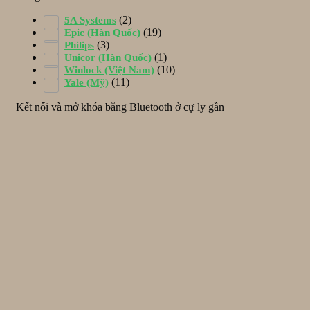
(2)
5A Systems
(19)
Epic (Hàn Quốc)
(3)
Philips
(1)
Unicor (Hàn Quốc)
(10)
Winlock (Việt Nam)
(11)
Yale (Mỹ)
Kết nối và mở khóa bằng Bluetooth ở cự ly gần