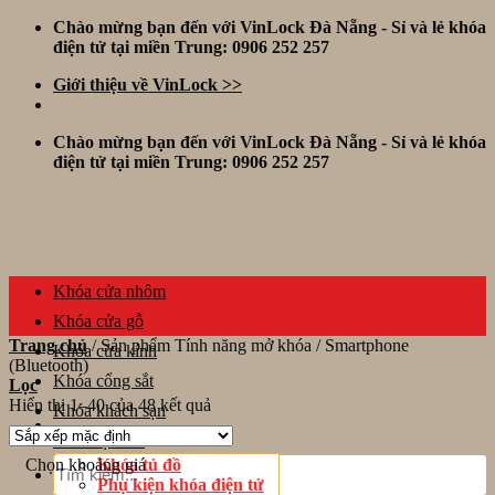
Skip
Chào mừng bạn đến với VinLock Đà Nẵng - Sỉ và lẻ khóa
to
điện tử tại miền Trung: 0906 252 257
content
Giới thiệu về VinLock >>
Chào mừng bạn đến với VinLock Đà Nẵng - Sỉ và lẻ khóa
điện tử tại miền Trung: 0906 252 257
Khóa cửa nhôm
Khóa cửa gỗ
Trang chủ
/
Sản phẩm Tính năng mở khóa
/
Smartphone
Khóa cửa kính
(Bluetooth)
Khóa cổng sắt
Lọc
Hiển thị 1–40 của 48 kết quả
Khóa khách sạn
Thiết bị khác
Tìm
Chọn khoảng giá
Khóa tủ đồ
kiếm:
Phụ kiện khóa điện tử