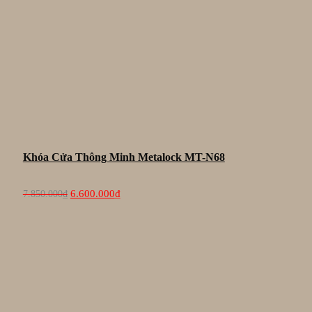
Khóa Cửa Thông Minh Metalock MT-N68
Giá
Giá
6.600.000
₫
7.850.000
₫
gốc
hiện
là:
tại
7.850.000₫.
là:
6.600.000₫.