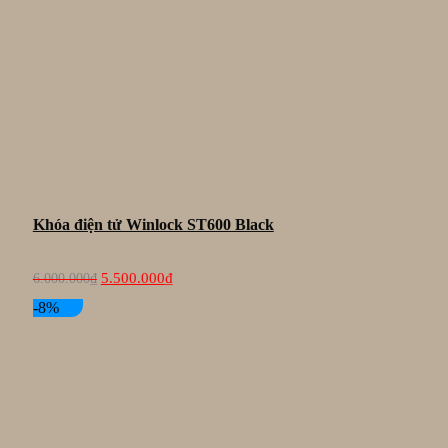
Khóa điện tử Winlock ST600 Black
Giá
Giá
5.500.000
₫
6.000.000
₫
gốc
hiện
là:
tại
-8%
6.000.000₫.
là:
5.500.000₫.