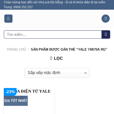
Chào mừng bạn đến với VinLock Đà Nẵng - Sỉ và lẻ khóa điện tử tại miền
Skip
Trung: 0906 252 257
to
content
Tìm
kiếm:
TRANG CHỦ
/
SẢN PHẨM ĐƯỢC GẮN THẺ “YALE YMI70A RG”
LỌC
-23%
Giá TỐT NHẤT