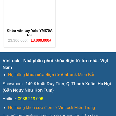
Khóa vân tay Yale YMI70A
RG
Giá
Giá
18.000.000
₫
23.300.000
₫
gốc
hiện
là:
tại
23.300.000₫.
là:
18.000.000₫.
VinLock - Nhà phân phối khóa điện tử lớn nhất Việt
Nam
Hệ thống
khóa cửa điện tử VinLock
Miền Bắc
Showroom :
140 Khuất Duy Tiến, Q. Thanh Xuân, Hà Nội
(Gần Ngụy Như Kon Tum)
Hotline:
0936 219 096
Hệ thống khóa cửa điện tử VinLock Miền Trung