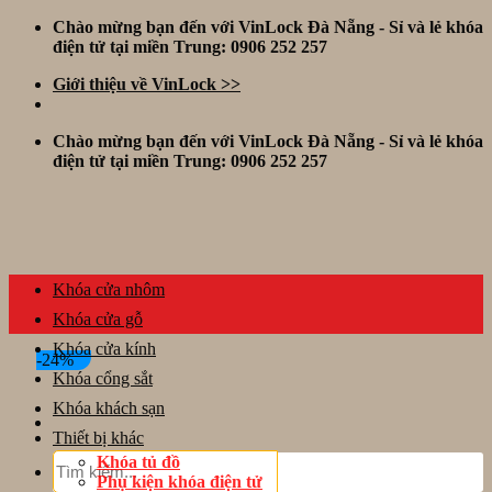
Skip
Chào mừng bạn đến với VinLock Đà Nẵng - Sỉ và lẻ khóa
to
điện tử tại miền Trung: 0906 252 257
content
Giới thiệu về VinLock >>
Chào mừng bạn đến với VinLock Đà Nẵng - Sỉ và lẻ khóa
điện tử tại miền Trung: 0906 252 257
Khóa cửa nhôm
Khóa cửa gỗ
Khóa cửa kính
-24%
Khóa cổng sắt
Khóa khách sạn
Thiết bị khác
Tìm
Khóa tủ đồ
kiếm:
Phụ kiện khóa điện tử