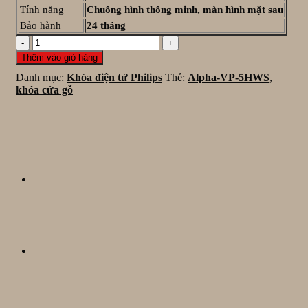
Tính năng
Chuông hình thông minh, màn hình mặt sau
Bảo hành
24 tháng
Khóa
vân
Thêm vào giỏ hàng
tay
Danh mục:
Khóa điện tử Philips
Thẻ:
Alpha-VP-5HWS
,
PHILIPS
khóa cửa gỗ
ALPHA-
VP-
5HWS
số
lượng