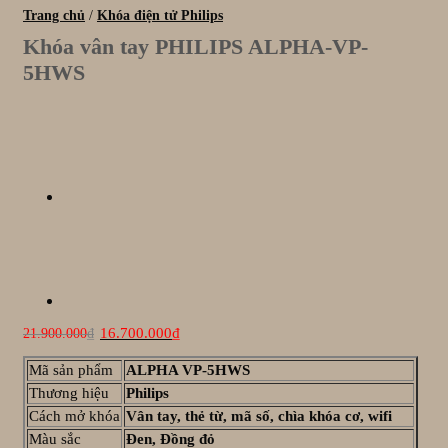
Trang chủ
/
Khóa điện tử Philips
Khóa vân tay PHILIPS ALPHA-VP-
5HWS
Giá
Giá
16.700.000
₫
21.900.000
₫
gốc
hiện
là:
tại
Mã sản phẩm
ALPHA VP-5HWS
21.900.000₫.
là:
Thương hiệu
Philips
16.700.000₫.
Cách mở khóa
Vân tay, thẻ từ, mã số, chìa khóa cơ, wifi
Màu sắc
Đen, Đồng đỏ