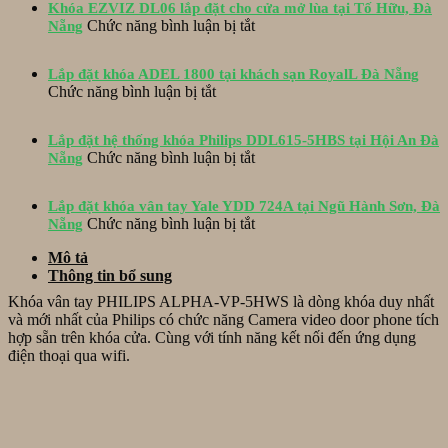
Khóa EZVIZ DL06 lắp đặt cho cửa mở lùa tại Tố Hữu, Đà
lắp
ở
Chức năng bình luận bị tắt
Nẵng
đặt
Khóa
khóa
EZVIZ
EPIC
Lắp đặt khóa ADEL 1800 tại khách sạn RoyalL Đà Nẵng
DL06
ES-
ở
Chức năng bình luận bị tắt
lắp
S520D
Lắp
đặt
và
đặt
cho
hộp
Lắp đặt hệ thống khóa Philips DDL615-5HBS tại Hội An Đà
khóa
cửa
ở
bảo
Chức năng bình luận bị tắt
Nẵng
ADEL
mở
Lắp
vệ
1800
lùa
đặt
Inox
tại
tại
Lắp đặt khóa vân tay Yale YDD 724A tại Ngũ Hành Sơn, Đà
hệ
tại
khách
Tố
ở
Chức năng bình luận bị tắt
Nẵng
thống
Hòa
sạn
Hữu,
Lắp
khóa
Xuân
RoyalL
Mô tả
Đà
đặt
Philips
Đà
Thông tin bổ sung
Nẵng
khóa
DDL615-
Nẵng
vân
5HBS
Khóa vân tay PHILIPS ALPHA-VP-5HWS là dòng khóa duy nhất
tay
tại
và mới nhất của Philips có chức năng Camera video door phone tích
Yale
Hội
hợp sẵn trên khóa cửa. Cùng với tính năng kết nối đến ứng dụng
YDD
An
điện thoại qua wifi.
724A
Đà
tại
Nẵng
Ngũ
Hành
Sơn,