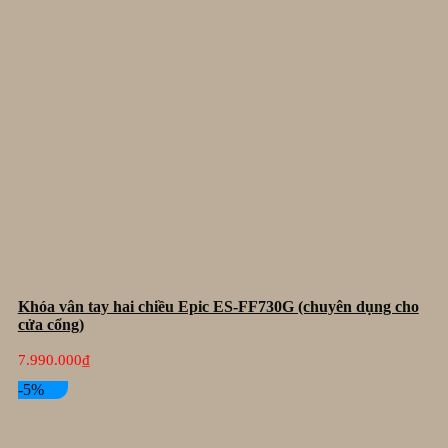
Khóa vân tay hai chiều Epic ES-FF730G (chuyên dụng cho
cửa cổng)
7.990.000
₫
-5%