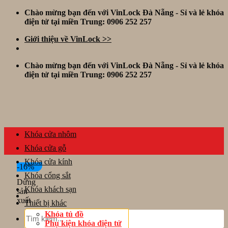
Skip
Chào mừng bạn đến với VinLock Đà Nẵng - Sỉ và lẻ khóa
to
điện tử tại miền Trung: 0906 252 257
content
Giới thiệu về VinLock >>
Chào mừng bạn đến với VinLock Đà Nẵng - Sỉ và lẻ khóa
điện tử tại miền Trung: 0906 252 257
Khóa cửa nhôm
Khóa cửa gỗ
Khóa cửa kính
-16%
Khóa cổng sắt
Dừng
Khóa khách sạn
sản
xuất
Thiết bị khác
Tìm
Khóa tủ đồ
kiếm:
Phụ kiện khóa điện tử