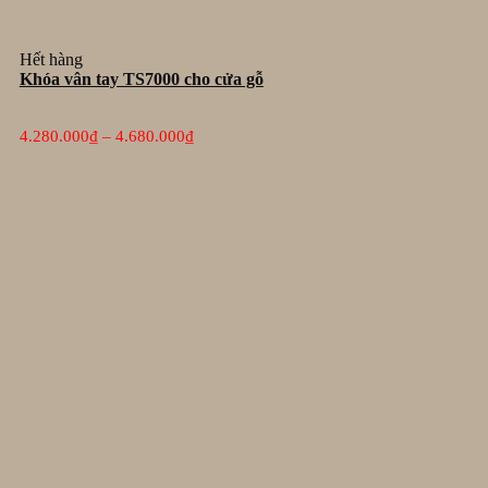
Hết hàng
Khóa vân tay TS7000 cho cửa gỗ
Khoảng
4.280.000
₫
–
4.680.000
₫
giá:
từ
4.280.000₫
đến
4.680.000₫