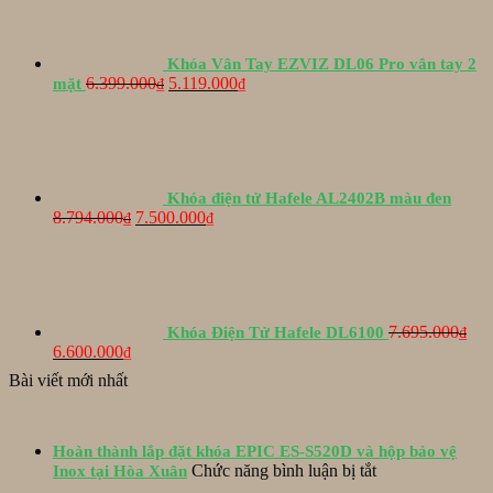
Khóa Vân Tay EZVIZ DL06 Pro vân tay 2
Giá
Giá
6.399.000
5.119.000
mặt
₫
₫
gốc
hiện
là:
tại
6.399.000₫.
là:
5.119.000₫.
Khóa điện tử Hafele AL2402B màu đen
Giá
Giá
8.794.000
7.500.000
₫
₫
gốc
hiện
là:
tại
8.794.000₫.
là:
7.500.000₫.
7.695.000
Khóa Điện Tử Hafele DL6100
₫
Giá
Giá
6.600.000
₫
gốc
hiện
Bài viết mới nhất
là:
tại
7.695.000₫.
là:
6.600.000₫.
Hoàn thành lắp đặt khóa EPIC ES-S520D và hộp bảo vệ
ở
Chức năng bình luận bị tắt
Inox tại Hòa Xuân
Hoàn