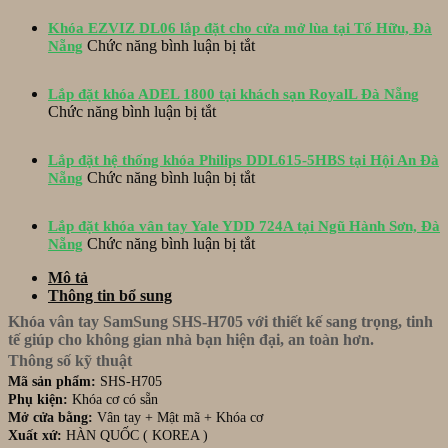
thành
Khóa EZVIZ DL06 lắp đặt cho cửa mở lùa tại Tố Hữu, Đà
lắp
ở
Chức năng bình luận bị tắt
Nẵng
đặt
Khóa
khóa
EZVIZ
EPIC
Lắp đặt khóa ADEL 1800 tại khách sạn RoyalL Đà Nẵng
DL06
ES-
ở
Chức năng bình luận bị tắt
lắp
S520D
Lắp
đặt
và
đặt
cho
hộp
Lắp đặt hệ thống khóa Philips DDL615-5HBS tại Hội An Đà
khóa
cửa
ở
bảo
Chức năng bình luận bị tắt
Nẵng
ADEL
mở
Lắp
vệ
1800
lùa
đặt
Inox
tại
tại
Lắp đặt khóa vân tay Yale YDD 724A tại Ngũ Hành Sơn, Đà
hệ
tại
khách
Tố
ở
Chức năng bình luận bị tắt
Nẵng
thống
Hòa
sạn
Hữu,
Lắp
khóa
Xuân
RoyalL
Mô tả
Đà
đặt
Philips
Đà
Thông tin bổ sung
Nẵng
khóa
DDL615-
Nẵng
vân
5HBS
Khóa vân tay SamSung SHS-H705 với thiết kế sang trọng, tinh
tay
tại
tế giúp cho không gian nhà bạn hiện đại, an toàn hơn.
Yale
Hội
Thông số kỹ thuật
YDD
An
Mã sản phẩm:
SHS-H705
724A
Đà
Phụ kiện:
Khóa cơ có sẵn
tại
Nẵng
Mở cửa bằng:
Vân tay + Mật mã + Khóa cơ
Ngũ
Xuất xứ:
HÀN QUỐC ( KOREA )
Hành