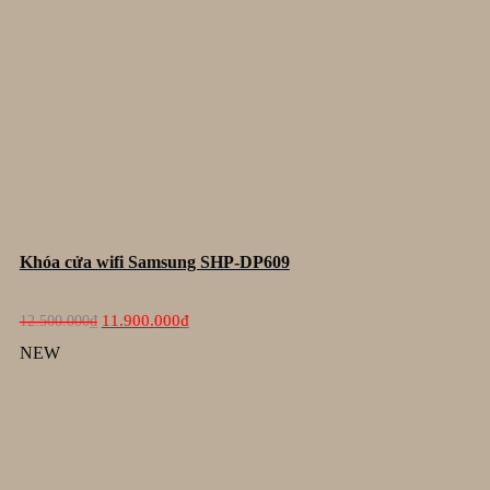
Khóa cửa wifi Samsung SHP-DP609
Giá
Giá
11.900.000
₫
12.500.000
₫
gốc
hiện
là:
tại
NEW
12.500.000₫.
là:
11.900.000₫.