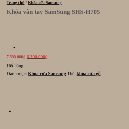
Trang chủ
/
Khóa cửa Samsung
Khóa vân tay SamSung SHS-H705
Giá
Giá
6.300.000
₫
7.500.000
₫
gốc
hiện
là:
tại
Hết hàng
7.500.000₫.
là:
Danh mục:
Khóa cửa Samsung
Thẻ:
khóa cửa gỗ
6.300.000₫.