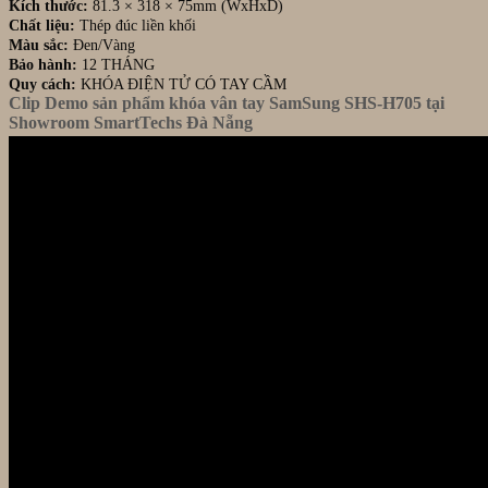
Kích thước:
81.3 × 318 × 75mm (WxHxD)
Sơn,
Chất liệu:
Thép đúc liền khối
Đà
Màu sắc:
Đen/Vàng
Nẵng
Bảo hành:
12 THÁNG
Quy cách:
KHÓA ĐIỆN TỬ CÓ TAY CẦM
Clip Demo sản phẩm khóa vân tay SamSung SHS-H705 tại
Showroom SmartTechs Đà Nẵng