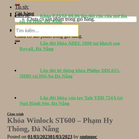
Tin tức
Giỏ hàng
Liên hệ
Khóa EZVIZ DL06 lắp đặt cho cửa mở lùa
Chưa có sản phẩm trong giỏ hàng.
tại Tố Hữu, Đà Nẵng
Tìm
Giỏ hàng
kiếm:
Chưa có sản phẩm trong giỏ hàng.
Lắp đặt khóa ADEL 1800 tại khách sạn
RoyalL Đà Nẵng
Lắp đặt hệ thống khóa Philips DDL615-
5HBS tại Hội An Đà Nẵng
Lắp đặt khóa vân tay Yale YDD 724A tại
Ngũ Hành Sơn, Đà Nẵng
Công trình
Khóa Winlock ST600 – Phạm Hy
Thông, Đà Nẵng
Posted on
01/03/2023
01/03/2023
by
smtngoc