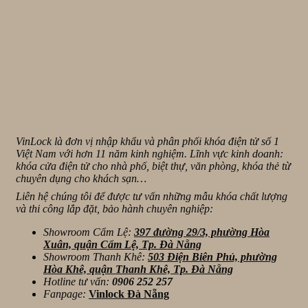
VinLock là đơn vị nhập khẩu và phân phối khóa điện tử số 1
Việt Nam với hơn 11 năm kinh nghiệm. Lĩnh vực kinh doanh:
khóa cửa điện tử cho nhà phố, biệt thự, văn phòng, khóa thẻ từ
chuyên dụng cho khách sạn…
Liên hệ chúng tôi để được tư vấn những mẫu khóa chất lượng
và thi công lắp đặt, bảo hành chuyên nghiệp:
Showroom Cẩm Lệ:
397 đường 29/3, phường Hòa
Xuân, quận Cẩm Lệ, Tp. Đà Nẵng
Showroom Thanh Khê:
503 Điện Biên Phủ, phường
Hòa Khê, quận Thanh Khê, Tp. Đà Nẵng
Hotline tư vấn:
0906 252 257
Fanpage:
Vinlock Đà Nẵng