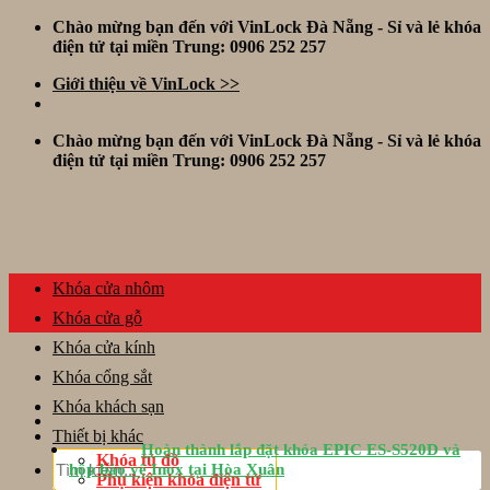
Skip
Chào mừng bạn đến với VinLock Đà Nẵng - Sỉ và lẻ khóa
to
điện tử tại miền Trung: 0906 252 257
content
Giới thiệu về VinLock >>
Chào mừng bạn đến với VinLock Đà Nẵng - Sỉ và lẻ khóa
điện tử tại miền Trung: 0906 252 257
Khóa cửa nhôm
Khóa cửa gỗ
Khóa cửa kính
Khóa cổng sắt
Khóa khách sạn
Thiết bị khác
Hoàn thành lắp đặt khóa EPIC ES-S520D và
Tìm
Khóa tủ đồ
hộp bảo vệ Inox tại Hòa Xuân
kiếm:
Phụ kiện khóa điện tử