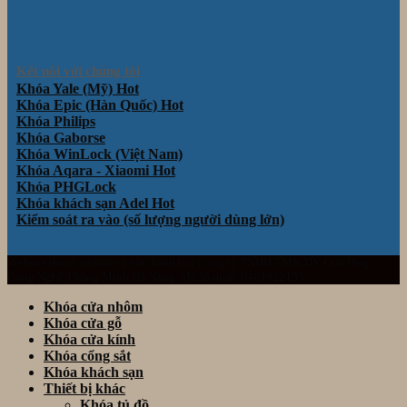
Kết nối với chúng tôi
Khóa Yale (Mỹ)
Khóa Epic (Hàn Quốc)
Khóa Philips
Khóa Gaborse
Khóa WinLock (Việt Nam)
Khóa Aqara - Xiaomi
Khóa PHGLock
Khóa khách sạn Adel
Kiểm soát ra vào (số lượng người dùng lớn)
Website thuộc sở hữu và vận hành bởi Công ty TNHH TM& DV Giải Pháp
Công Nghệ Thông Minh Đà Nẵng. Mã số thuế: 0401922153
Khóa cửa nhôm
Khóa cửa gỗ
Khóa cửa kính
Khóa cổng sắt
Khóa khách sạn
Thiết bị khác
Khóa tủ đồ