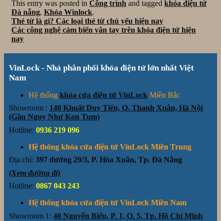
This entry was posted in
Công trình
and tagged
khóa điện tử
Đà nẵng
,
Khóa Winlock
.
Thẻ từ là gì? Các loại thẻ từ chủ yếu hiện nay
Các công nghệ cảm biến vân tay trên khóa điện tử hiện
nay
VinLock - Nhà phân phối khóa điện tử lớn nhất Việt
Nam
Hệ thống
khóa cửa điện tử VinLock
Miền Bắc
Showroom :
140 Khuất Duy Tiến, Q. Thanh Xuân, Hà Nội
(Gần Ngụy Như Kon Tum)
Hotline:
0936 219 096
Hệ thống khóa cửa điện tử VinLock Miền Trung
Địa chỉ:
397 đường 29/3, P. Hòa Xuân, Tp. Đà Nẵng
(Xem đường đi)
Hotline:
0867 043 243
Hệ thống khóa cửa điện tử VinLock Miền Nam
Showroom 1:
40 Nguyễn Biểu, P. 1, Q. 5, Tp. Hồ Chí Minh