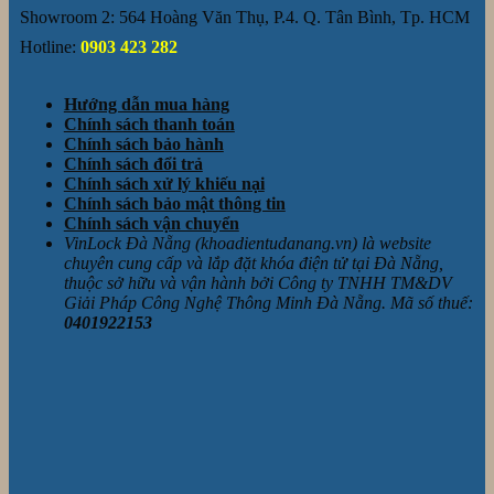
Showroom 2: 564 Hoàng Văn Thụ, P.4. Q. Tân Bình, Tp. HCM
Hotline:
0903 423 282
Hướng dẫn mua hàng
Chính sách thanh toán
Chính sách bảo hành
Chính sách đổi trả
Chính sách xử lý khiếu nại
Chính sách bảo mật thông tin
Chính sách vận chuyển
VinLock Đà Nẵng (khoadientudanang.vn) là website
chuyên cung cấp và lắp đặt khóa điện tử tại Đà Nẵng,
thuộc sở hữu và vận hành bởi Công ty TNHH TM&DV
Giải Pháp Công Nghệ Thông Minh Đà Nẵng. Mã số thuế:
0401922153