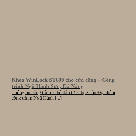
Khóa WinLock ST600 cho cửa cổng – Công
trình Ngũ Hành Sơn, Đà Nẵng
Thông tin công trình: Chủ đầu tư: Chị Xuân Địa điểm
công trình: Ngũ Hành [...]