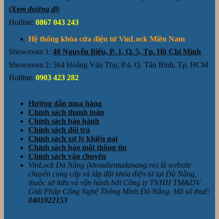
(Xem đường đi)
Hotline:
0867 043 243
Hệ thống khóa cửa điện tử VinLock Miền Nam
Showroom 1:
40 Nguyễn Biểu, P. 1, Q. 5, Tp. Hồ Chí Minh
Showroom 2: 564 Hoàng Văn Thụ, P.4. Q. Tân Bình, Tp. HCM
Hotline:
0903 423 282
Hướng dẫn mua hàng
Chính sách thanh toán
Chính sách bảo hành
Chính sách đổi trả
Chính sách xử lý khiếu nại
Chính sách bảo mật thông tin
Chính sách vận chuyển
VinLock Đà Nẵng (khoadientudanang.vn) là website
chuyên cung cấp và lắp đặt khóa điện tử tại Đà Nẵng,
thuộc sở hữu và vận hành bởi Công ty TNHH TM&DV
Giải Pháp Công Nghệ Thông Minh Đà Nẵng. Mã số thuế:
0401922153