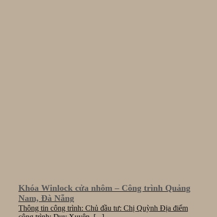
Khóa Winlock cửa nhôm – Công trình Quảng
Nam, Đà Nẵng
Thông tin công trình: Chủ đầu tư: Chị Quỳnh Địa điểm
công trình: Duy Xuyên, [...]