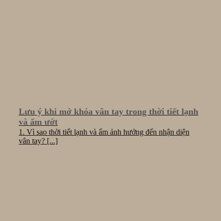
Lưu ý khi mở khóa vân tay trong thời tiết lạnh
và ẩm ướt
1. Vì sao thời tiết lạnh và ẩm ảnh hưởng đến nhận diện
vân tay? [...]