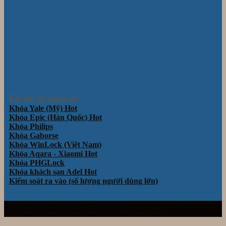
Kết nối với chúng tôi
Khóa Yale (Mỹ)
Khóa Epic (Hàn Quốc)
Khóa Philips
Khóa Gaborse
Khóa WinLock (Việt Nam)
Khóa Aqara - Xiaomi
Khóa PHGLock
Khóa khách sạn Adel
Kiểm soát ra vào (số lượng người dùng lớn)
Website thuộc sở hữu và vận hành bởi Công ty TNHH TM& DV Giải Pháp
Công Nghệ Thông Minh Đà Nẵng. Mã số thuế: 0401922153