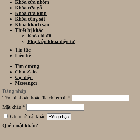
Khóa cửa nhôm
Khóa cửa gỗ
Khóa cửa kính
Khóa cổng sắt
Khóa khách sạn
Thiết bị khác
Khóa tủ đồ
Phụ kiện khóa điện tử
Tin tức
Liên hệ
Tìm đường
Chat Zalo
Gọi điện
Messenger
Đăng nhập
Tên tài khoản hoặc địa chỉ email
*
Mật khẩu
*
Ghi nhớ mật khẩu
Đăng nhập
Quên mật khẩu?