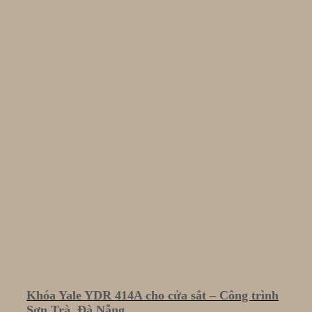
Khóa Yale YDR 414A cho cửa sắt – Công trình
Sơn Trà, Đà Nẵng