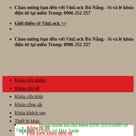
Skip
Chào mừng bạn đến với VinLock Đà Nẵng - Sỉ và lẻ khóa
to
điện tử tại miền Trung: 0906 252 257
content
Giới thiệu về VinLock >>
Chào mừng bạn đến với VinLock Đà Nẵng - Sỉ và lẻ khóa
điện tử tại miền Trung: 0906 252 257
Khóa cửa nhôm
Khóa cửa gỗ
Khóa cửa kính
Khóa cổng sắt
Khóa khách sạn
Thiết bị khác
Hoàn thành lắp đặt khóa EPIC ES-S520D và
Tìm
Khóa tủ đồ
hộp bảo vệ Inox tại Hòa Xuân
kiếm:
Phụ kiện khóa điện tử