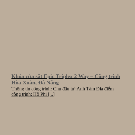
Khóa cửa sắt Epic Triplex 2 Way – Công trình
Hòa Xuân, Đà Nẵng
Thông tin công trình: Chủ đầu tư: Anh Tám Địa điểm
công trình: Hồ Phi [...]