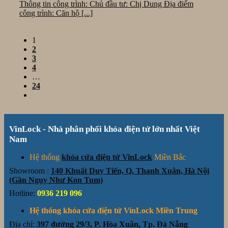
Thông tin công trình: Chủ đầu tư: Chị Dung Địa điểm
công trình: Căn hộ [...]
1
2
3
4
…
24
VinLock - Nhà phân phối khóa điện tử lớn nhất Việt
Nam
Hệ thống
khóa cửa điện tử VinLock
Miền Bắc
Showroom :
140 Khuất Duy Tiến, Q. Thanh Xuân, Hà Nội
(Gần Ngụy Như Kon Tum)
Hotline:
0936 219 096
Hệ thống khóa cửa điện tử VinLock Miền Trung
Địa chỉ:
397 đường 29/3, P. Hòa Xuân, Tp. Đà Nẵng