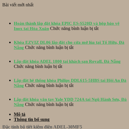
gốc
hiện
Bài viết mới nhất
là:
tại
6.509.000₫.
là:
5.900.000₫.
Hoàn thành lắp đặt khóa EPIC ES-S520D và hộp bảo vệ
ở
Chức năng bình luận bị tắt
Inox tại Hòa Xuân
Hoàn
thành
Khóa EZVIZ DL06 lắp đặt cho cửa mở lùa tại Tố Hữu, Đà
lắp
ở
Chức năng bình luận bị tắt
Nẵng
đặt
Khóa
khóa
EZVIZ
EPIC
Lắp đặt khóa ADEL 1800 tại khách sạn RoyalL Đà Nẵng
DL06
ES-
ở
Chức năng bình luận bị tắt
lắp
S520D
Lắp
đặt
và
đặt
cho
hộp
Lắp đặt hệ thống khóa Philips DDL615-5HBS tại Hội An Đà
khóa
cửa
ở
bảo
Chức năng bình luận bị tắt
Nẵng
ADEL
mở
Lắp
vệ
1800
lùa
đặt
Inox
tại
tại
Lắp đặt khóa vân tay Yale YDD 724A tại Ngũ Hành Sơn, Đà
hệ
tại
khách
Tố
ở
Chức năng bình luận bị tắt
Nẵng
thống
Hòa
sạn
Hữu,
Lắp
khóa
Xuân
RoyalL
Mô tả
Đà
đặt
Philips
Đà
Thông tin bổ sung
Nẵng
khóa
DDL615-
Nẵng
vân
5HBS
Đặc tính bộ tiết kiệm điện ADEL-30MF5