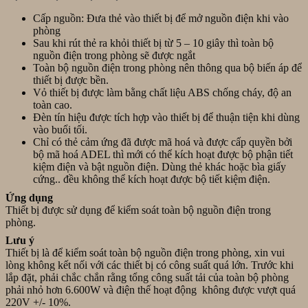
tay
tại
Yale
Cấp nguồn: Đưa thẻ vào thiết bị để mở nguồn điện khi vào
Hội
YDD
phòng
An
724A
Sau khi rút thẻ ra khỏi thiết bị từ 5 – 10 giây thì toàn bộ
Đà
tại
nguồn điện trong phòng sẽ được ngắt
Nẵng
Ngũ
Toàn bộ nguồn điện trong phòng nên thông qua bộ biến áp để
Hành
thiết bị được bền.
Sơn,
Vỏ thiết bị được làm bằng chất liệu ABS chống cháy, độ an
Đà
toàn cao.
Nẵng
Đèn tín hiệu được tích hợp vào thiết bị để thuận tiện khi dùng
vào buổi tối.
Chỉ có thẻ cảm ứng đã được mã hoá và được cấp quyền bởi
bộ mã hoá ADEL thì mới có thể kích hoạt được bộ phận tiết
kiệm điện và bật nguồn điện. Dùng thẻ khác hoặc bìa giấy
cứng.. đều không thể kích hoạt được bộ tiết kiệm điện.
Ứng dụng
Thiết bị được sử dụng để kiểm soát toàn bộ nguồn điện trong
phòng.
Lưu ý
Thiết bị là để kiểm soát toàn bộ nguồn điện trong phòng, xin vui
lòng không kết nối với các thiết bị có công suất quá lớn. Trước khi
lắp đặt, phải chắc chắn rằng tổng công suất tải của toàn bộ phòng
phải nhỏ hơn 6.600W và điện thế hoạt động không được vượt quá
220V +/- 10%.