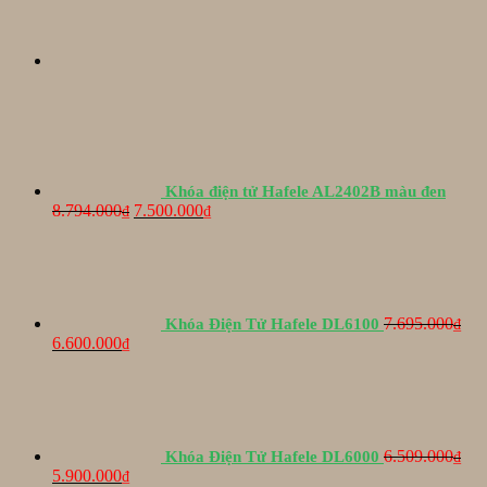
Khóa điện tử Hafele AL2402B màu đen
Giá
Giá
8.794.000
7.500.000
₫
₫
gốc
hiện
là:
tại
8.794.000₫.
là:
7.500.000₫.
7.695.000
Khóa Điện Tử Hafele DL6100
₫
Giá
Giá
6.600.000
₫
gốc
hiện
là:
tại
7.695.000₫.
là:
6.600.000₫.
6.509.000
Khóa Điện Tử Hafele DL6000
₫
Giá
Giá
5.900.000
₫