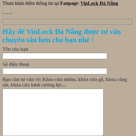
Tham khảo thêm thông tin tại
Fanpage
:
VinLock Đà Nẵng
_ _ _
Hãy để VinLock Đà Nẵng được tư vấn
chuyên sâu hơn cho bạn nhé !
Tên của bạn
Số điện thoại
Bạn cần tư vấn về: Khóa cửa nhôm, khóa cửa gỗ, khóa cổng
sắt, khóa cửa kính cường lực...