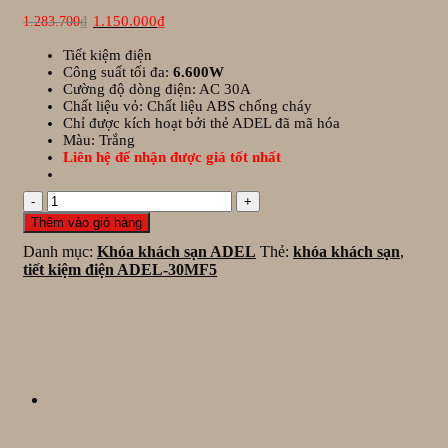
Giá
Giá
1.150.000
₫
1.283.700
₫
gốc
hiện
là:
tại
Tiết kiệm điện
1.283.700₫.
là:
Công suất tối đa:
6.600W
1.150.000₫.
Cường độ dòng điện: AC 30A
Chất liệu vỏ: Chất liệu ABS chống cháy
Chỉ được kích hoạt bởi thẻ ADEL đã mã hóa
Màu: Trắng
Liên hệ để nhận được giá tốt nhất
Tiết
kiệm
Thêm vào giỏ hàng
điện
Danh mục:
Khóa khách sạn ADEL
Thẻ:
khóa khách sạn
,
ADEL-
tiết kiệm điện ADEL-30MF5
30MF5
số
lượng