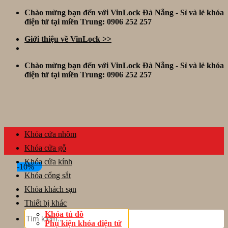
Skip
Chào mừng bạn đến với VinLock Đà Nẵng - Sỉ và lẻ khóa
to
điện tử tại miền Trung: 0906 252 257
content
Giới thiệu về VinLock >>
Chào mừng bạn đến với VinLock Đà Nẵng - Sỉ và lẻ khóa
điện tử tại miền Trung: 0906 252 257
Khóa cửa nhôm
Khóa cửa gỗ
Khóa cửa kính
-10%
Khóa cổng sắt
Khóa khách sạn
Thiết bị khác
Tìm
Khóa tủ đồ
kiếm:
Phụ kiện khóa điện tử