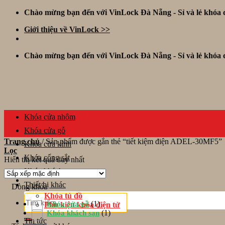
Skip
Chào mừng bạn đến với VinLock Đà Nẵng - Sỉ và lẻ khóa đ
to
Giới thiệu về VinLock >>
content
Chào mừng bạn đến với VinLock Đà Nẵng - Sỉ và lẻ khóa đ
Khóa cửa nhôm
Khóa cửa gỗ
Trang chủ
/
Sản phẩm được gắn thẻ “tiết kiệm điện ADEL-30MF5”
Khóa cửa kính
Lọc
Khóa cổng sắt
Hiển thị kết quả duy nhất
Khóa khách sạn
Thiết bị khác
Dòng khóa
Khóa tủ đồ
Tìm
(1)
Khóa cửa gỗ
Phụ kiện khóa điện tử
kiếm:
(1)
Khóa khách sạn
Tin tức