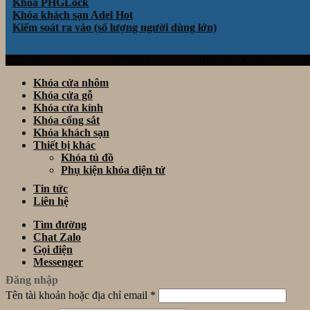
Khóa PHGLock
Khóa khách sạn Adel
Kiểm soát ra vào (số lượng người dùng lớn)
Website thuộc sở hữu và vận hành bởi Công ty TNHH TM& DV Giải Pháp Công
Khóa cửa nhôm
Khóa cửa gỗ
Khóa cửa kính
Khóa cổng sắt
Khóa khách sạn
Thiết bị khác
Khóa tủ đồ
Phụ kiện khóa điện tử
Tin tức
Liên hệ
Tìm đường
Chat Zalo
Gọi điện
Messenger
Đăng nhập
Tên tài khoản hoặc địa chỉ email
*