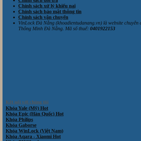
Chính sách đổi trả
Chính sách xử lý khiếu nại
Chính sách bảo mật thông tin
Chính sách vận chuyển
VinLock Đà Nẵng (khoadientudanang.vn) là website chuyên
Thông Minh Đà Nẵng. Mã số thuế:
0401922153
Kết nối với chúng tôi
Khóa Yale (Mỹ)
Khóa Epic (Hàn Quốc)
Khóa Philips
Khóa Gaborse
Khóa WinLock (Việt Nam)
Khóa Aqara - Xiaomi