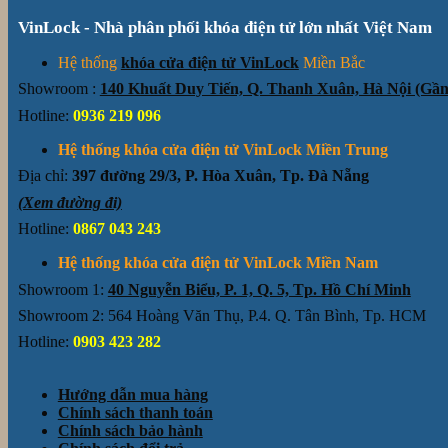
1.283.700₫.
là:
VinLock - Nhà phân phối khóa điện tử lớn nhất Việt Nam
1.150.000₫.
Hệ thống
khóa cửa điện tử VinLock
Miền Bắc
Showroom :
140 Khuất Duy Tiến, Q. Thanh Xuân, Hà Nội (G
Hotline:
0936 219 096
Hệ thống khóa cửa điện tử VinLock Miền Trung
Địa chỉ:
397 đường 29/3, P. Hòa Xuân, Tp. Đà Nẵng
(Xem đường đi)
Hotline:
0867 043 243
Hệ thống khóa cửa điện tử VinLock Miền Nam
Showroom 1:
40 Nguyễn Biểu, P. 1, Q. 5, Tp. Hồ Chí Minh
Showroom 2: 564 Hoàng Văn Thụ, P.4. Q. Tân Bình, Tp. HCM
Hotline:
0903 423 282
Hướng dẫn mua hàng
Chính sách thanh toán
Chính sách bảo hành