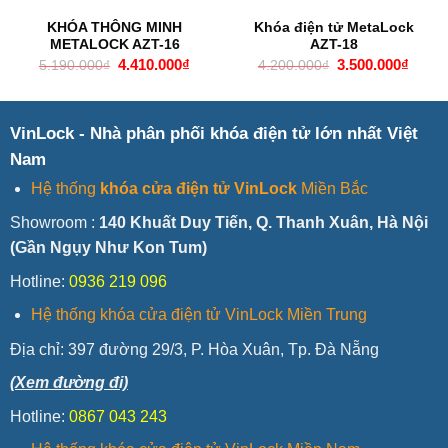
KHÓA THÔNG MINH
Khóa điện tử MetaLock
METALOCK AZT-16
AZT-18
Giá
Giá
Giá
Giá
4.410.000
₫
3.500.000
₫
5.190.000
₫
4.200.000
₫
gốc
hiện
gốc
hiện
là:
tại
là:
tại
5.190.000₫.
là:
4.200.000₫.
là:
4.410.000₫.
3.500
VinLock - Nhà phân phối khóa điện tử lớn nhất Việt
Nam
Hệ thống
khóa cửa điện tử VinLock
Miền Bắc
Showroom :
140 Khuất Duy Tiến, Q. Thanh Xuân, Hà Nội
(Gần Ngụy Như Kon Tum)
Hotline:
0936 219 096
Hệ thống khóa cửa điện tử VinLock Miền Trung
Địa chỉ:
397 đường 29/3, P. Hòa Xuân, Tp. Đà Nẵng
(Xem đường đi)
Hotline:
0867 043 243