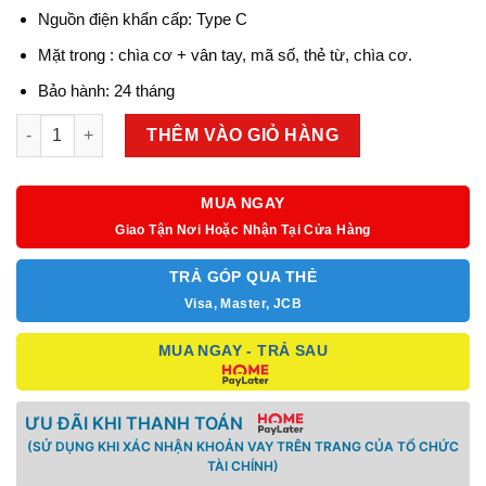
Nguồn điện khẩn cấp: Type C
Mặt trong : chìa cơ + vân tay, mã
số, thẻ từ, chìa cơ.
Bảo hành: 24 tháng
Khóa thông minh Metalock MT-C02 PRO số lượng
THÊM VÀO GIỎ HÀNG
MUA NGAY
Giao Tận Nơi Hoặc Nhận Tại Cửa Hàng
TRẢ GÓP QUA THẺ
Visa, Master, JCB
MUA NGAY - TRẢ SAU
ƯU ĐÃI KHI THANH TOÁN
(SỬ DỤNG KHI XÁC NHẬN KHOẢN VAY TRÊN TRANG CỦA TỔ CHỨC
TÀI CHÍNH)