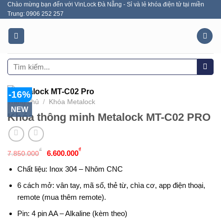
Chào mừng bạn đến với VinLock Đà Nẵng - Sỉ và lẻ khóa điện tử tại miền
Skip
Trung: 0906 252 257
to
content
Tìm
kiếm:
-16%
Trang chủ
/
Khóa Metalock
NEW
Khóa thông minh Metalock MT-C02 PRO
Giá
Giá
₫
₫
6.600.000
7.850.000
gốc
hiện
là:
tại
Chất liệu: Inox 304 – Nhôm CNC
7.850.000₫.
là:
6.600.000₫.
6 cách mở: vân tay, mã số, thẻ từ, chìa cơ, app
điện thoại,
remote (mua thêm remote).
Pin: 4 pin AA – Alkaline (kèm theo)