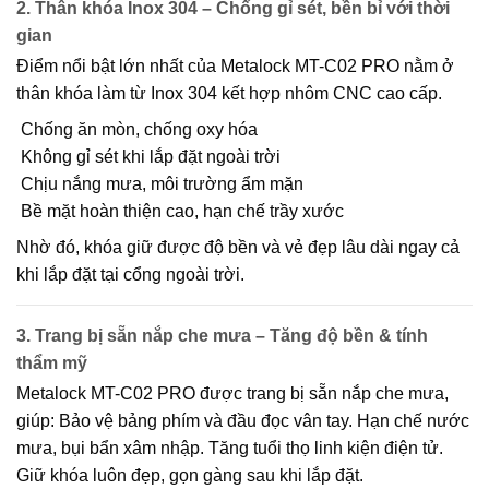
2. Thân khóa Inox 304 – Chống gỉ sét, bền bỉ với thời
gian
Điểm nổi bật lớn nhất của
Metalock MT-C02 PRO
nằm ở
thân khóa làm từ Inox 304 kết hợp nhôm CNC cao cấp
.
Chống ăn mòn, chống oxy hóa
Không gỉ sét khi lắp đặt ngoài trời
Chịu nắng mưa, môi trường ẩm mặn
Bề mặt hoàn thiện cao, hạn chế trầy xước
Nhờ đó, khóa giữ được độ bền và vẻ đẹp lâu dài ngay cả
khi lắp đặt tại cổng ngoài trời.
3. Trang bị sẵn nắp che mưa – Tăng độ bền & tính
thẩm mỹ
Metalock MT-C02 PRO được
trang bị sẵn nắp che mưa
,
giúp: Bảo vệ bảng phím và đầu đọc vân tay. Hạn chế nước
mưa, bụi bẩn xâm nhập. Tăng tuổi thọ linh kiện điện tử.
Giữ khóa luôn đẹp, gọn gàng sau khi lắp đặt.