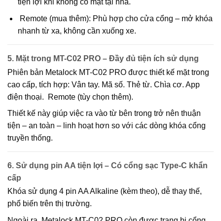
tiện lợi khi không có mặt tại nhà.
Remote (mua thêm): Phù hợp cho cửa cổng – mở khóa
nhanh từ xa, không cần xuống xe.
5. Mặt trong MT-C02 PRO – Đầy đủ tiện ích sử dụng
Phiên bản
Metalock MT-C02 PRO
được thiết kế
mặt trong
cao cấp
, tích hợp: Vân tay. Mã số. Thẻ từ. Chìa cơ. App
điện thoại. Remote (tùy chọn thêm).
Thiết kế này giúp việc ra vào từ bên trong trở nên
thuận
tiện – an toàn – linh hoạt
hơn so với các dòng khóa cổng
truyền thống.
6. Sử dụng pin AA tiện lợi – Có cổng sạc Type-C khẩn
cấp
Khóa sử dụng
4 pin AA Alkaline (kèm theo)
, dễ thay thế,
phổ biến trên thị trường.
Ngoài ra,
Metalock MT-C02 PRO
còn được trang bị
cổng