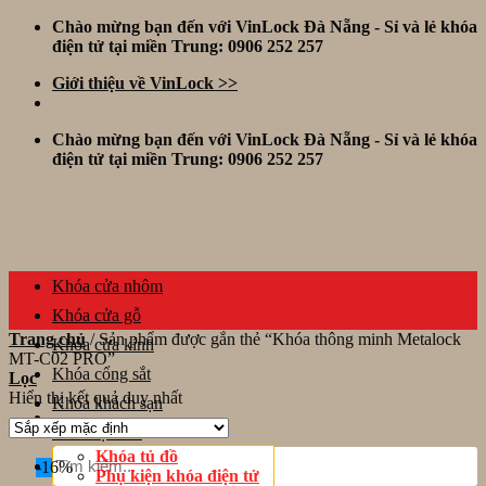
Skip
Chào mừng bạn đến với VinLock Đà Nẵng - Sỉ và lẻ khóa
to
điện tử tại miền Trung: 0906 252 257
content
Giới thiệu về VinLock >>
Chào mừng bạn đến với VinLock Đà Nẵng - Sỉ và lẻ khóa
điện tử tại miền Trung: 0906 252 257
Khóa cửa nhôm
Khóa cửa gỗ
Trang chủ
/
Sản phẩm được gắn thẻ “Khóa thông minh Metalock
Khóa cửa kính
MT-C02 PRO”
Khóa cổng sắt
Lọc
Hiển thị kết quả duy nhất
Khóa khách sạn
Thiết bị khác
Tìm
Khóa tủ đồ
-16%
kiếm:
Phụ kiện khóa điện tử