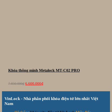
Khóa thông minh Metalock MT-C02 PRO
Giá
Giá
6.600.000
₫
7.850.000
₫
gốc
hiện
là:
tại
7.850.000₫.
là:
VinLock - Nhà phân phối khóa điện tử lớn nhất Việt
6.600.000₫.
Nam