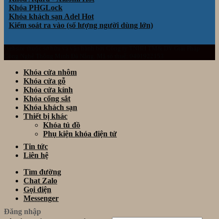
Khóa PHGLock
Khóa khách sạn Adel
Kiểm soát ra vào (số lượng người dùng lớn)
Website thuộc sở hữu và vận hành bởi Công ty TNHH TM& DV Giải Pháp
Công Nghệ Thông Minh Đà Nẵng. Mã số thuế: 0401922153
Khóa cửa nhôm
Khóa cửa gỗ
Khóa cửa kính
Khóa cổng sắt
Khóa khách sạn
Thiết bị khác
Khóa tủ đồ
Phụ kiện khóa điện tử
Tin tức
Liên hệ
Tìm đường
Chat Zalo
Gọi điện
Messenger
Đăng nhập