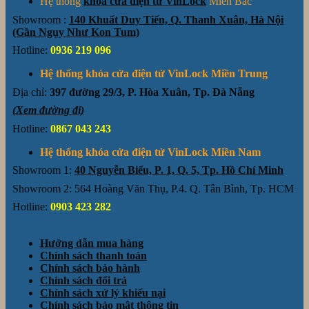
Hệ thống
khóa cửa điện tử VinLock
Miền Bắc
Showroom :
140 Khuất Duy Tiến, Q. Thanh Xuân, Hà Nội
(Gần Ngụy Như Kon Tum)
Hotline:
0936 219 096
Hệ thống khóa cửa điện tử VinLock Miền Trung
Địa chỉ:
397 đường 29/3, P. Hòa Xuân, Tp. Đà Nẵng
(Xem đường đi)
Hotline:
0867 043 243
Hệ thống khóa cửa điện tử VinLock Miền Nam
Showroom 1:
40 Nguyễn Biểu, P. 1, Q. 5, Tp. Hồ Chí Minh
Showroom 2: 564 Hoàng Văn Thụ, P.4. Q. Tân Bình, Tp. HCM
Hotline:
0903 423 282
Hướng dẫn mua hàng
Chính sách thanh toán
Chính sách bảo hành
Chính sách đổi trả
Chính sách xử lý khiếu nại
Chính sách bảo mật thông tin