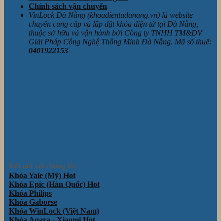
Chính sách vận chuyển
VinLock Đà Nẵng (khoadientudanang.vn) là website
chuyên cung cấp và lắp đặt khóa điện tử tại Đà Nẵng,
thuộc sở hữu và vận hành bởi Công ty TNHH TM&DV
Giải Pháp Công Nghệ Thông Minh Đà Nẵng. Mã số thuế:
0401922153
Kết nối với chúng tôi
Khóa Yale (Mỹ)
Khóa Epic (Hàn Quốc)
Khóa Philips
Khóa Gaborse
Khóa WinLock (Việt Nam)
Khóa Aqara - Xiaomi