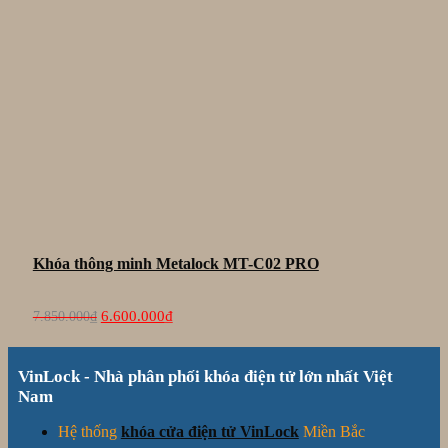
Khóa thông minh Metalock MT-C02 PRO
Giá
Giá
6.600.000
₫
7.850.000
₫
gốc
hiện
là:
tại
7.850.000₫.
là:
VinLock - Nhà phân phối khóa điện tử lớn nhất Việt
6.600.000₫.
Nam
Hệ thống
khóa cửa điện tử VinLock
Miền Bắc