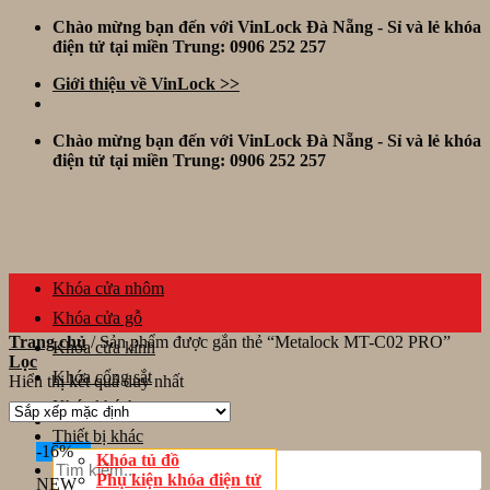
Skip
Chào mừng bạn đến với VinLock Đà Nẵng - Sỉ và lẻ khóa
to
điện tử tại miền Trung: 0906 252 257
content
Giới thiệu về VinLock >>
Chào mừng bạn đến với VinLock Đà Nẵng - Sỉ và lẻ khóa
điện tử tại miền Trung: 0906 252 257
Khóa cửa nhôm
Khóa cửa gỗ
Trang chủ
/
Sản phẩm được gắn thẻ “Metalock MT-C02 PRO”
Khóa cửa kính
Lọc
Khóa cổng sắt
Hiển thị kết quả duy nhất
Khóa khách sạn
Thiết bị khác
-16%
Tìm
Khóa tủ đồ
kiếm:
Phụ kiện khóa điện tử
NEW