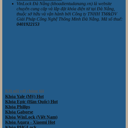
VinLock Đà Nẵng (khoadientudanang.vn) là website
chuyên cung cấp và lắp đặt khóa điện tử tại Đà Nẵng,
thuộc sở hữu và vận hành bởi Công ty TNHH TM&DV
Giải Pháp Công Nghệ Thông Minh Đà Nẵng. Mã số thuế:
0401922153
Kết nối với chúng tôi
Khóa Yale (Mỹ)
Khóa Epic (Hàn Quốc)
Khóa Philips
Khóa Gaborse
Khóa WinLock (Việt Nam)
Khóa Aqara - Xiaomi
Khóa PHGLock