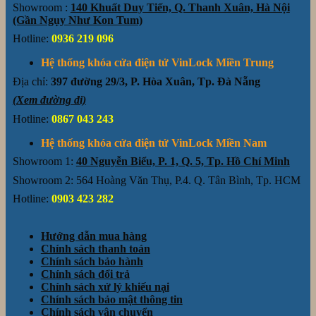
Showroom :
140 Khuất Duy Tiến, Q. Thanh Xuân, Hà Nội
(Gần Ngụy Như Kon Tum)
Hotline:
0936 219 096
Hệ thống khóa cửa điện tử VinLock Miền Trung
Địa chỉ:
397 đường 29/3, P. Hòa Xuân, Tp. Đà Nẵng
(Xem đường đi)
Hotline:
0867 043 243
Hệ thống khóa cửa điện tử VinLock Miền Nam
Showroom 1:
40 Nguyễn Biểu, P. 1, Q. 5, Tp. Hồ Chí Minh
Showroom 2: 564 Hoàng Văn Thụ, P.4. Q. Tân Bình, Tp. HCM
Hotline:
0903 423 282
Hướng dẫn mua hàng
Chính sách thanh toán
Chính sách bảo hành
Chính sách đổi trả
Chính sách xử lý khiếu nại
Chính sách bảo mật thông tin
Chính sách vận chuyển