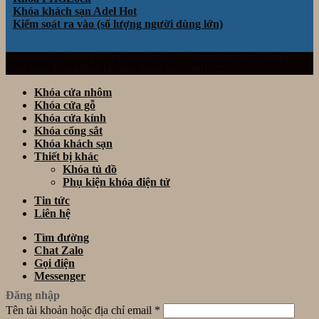
Khóa khách sạn Adel
Kiểm soát ra vào (số lượng người dùng lớn)
Website thuộc sở hữu và vận hành bởi Công ty TNHH TM& DV Giải Pháp
Công Nghệ Thông Minh Đà Nẵng. Mã số thuế: 0401922153
Khóa cửa nhôm
Khóa cửa gỗ
Khóa cửa kính
Khóa cổng sắt
Khóa khách sạn
Thiết bị khác
Khóa tủ đồ
Phụ kiện khóa điện tử
Tin tức
Liên hệ
Tìm đường
Chat Zalo
Gọi điện
Messenger
Đăng nhập
Tên tài khoản hoặc địa chỉ email
*