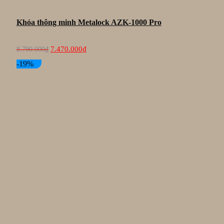
Khóa thông minh Metalock AZK-1000 Pro
Giá
Giá
7.470.000
₫
8.790.000
₫
gốc
hiện
là:
tại
-19%
8.790.000₫.
là:
7.470.000₫.