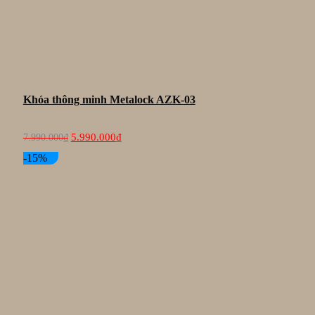
Khóa thông minh Metalock AZK-03
Giá
Giá
5.990.000
₫
7.990.000
₫
gốc
hiện
là:
tại
-15%
7.990.000₫.
là:
5.990.000₫.