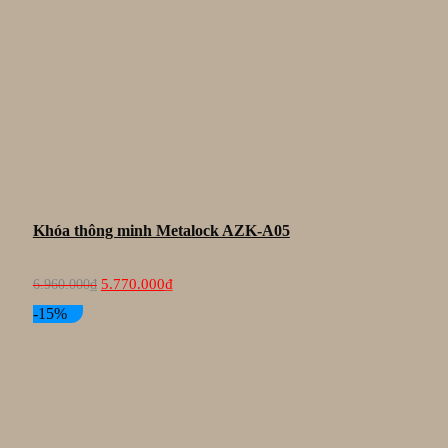
Khóa thông minh Metalock AZK-A05
Giá
Giá
5.770.000
₫
6.960.000
₫
gốc
hiện
là:
tại
-15%
6.960.000₫.
là:
5.770.000₫.