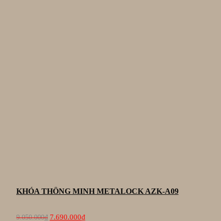
KHÓA THÔNG MINH METALOCK AZK-A09
Giá
Giá
7.690.000
₫
9.050.000
₫