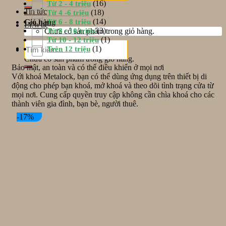
(16)
Từ 2 - 4 triệu
Tin tức
(18)
Từ 4 -6 triệu
(14)
Từ 6 - 8 triệu
Giỏ hàng
Liên hệ
(3)
Từ 8 - 10 triệu
Chưa có sản phẩm trong giỏ hàng.
(1)
Từ 10 - 12 triệu
Tìm
Giỏ hàng
(1)
Trên 12 triệu
kiếm:
Chưa có sản phẩm trong giỏ hàng.
Bảo mật, an toàn và có thể điều khiển ở mọi nơi
Với khoá Metalock, bạn có thể dùng ứng dụng trên thiết bị di
động cho phép bạn khoá, mở khoá và theo dõi tình trạng cửa từ
mọi nơi. Cung cấp quyền truy cập không cần chìa khoá cho các
thành viên gia đình, bạn bè, người thuê.
-17%