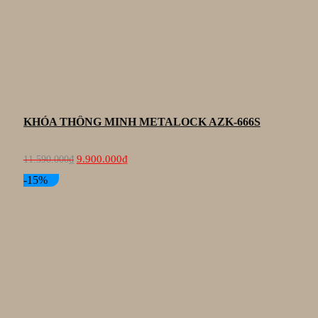
KHÓA THÔNG MINH METALOCK AZK-666S
Giá
Giá
9.900.000
₫
11.590.000
₫
gốc
hiện
là:
tại
-15%
11.590.000₫.
là:
9.900.000₫.