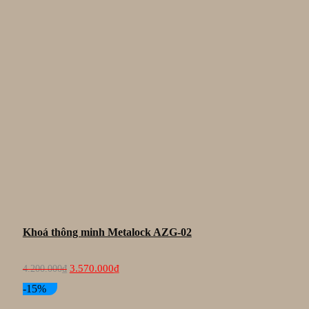
Khoá thông minh Metalock AZG-02
Giá
Giá
3.570.000
₫
4.200.000
₫
gốc
hiện
là:
tại
-15%
4.200.000₫.
là: