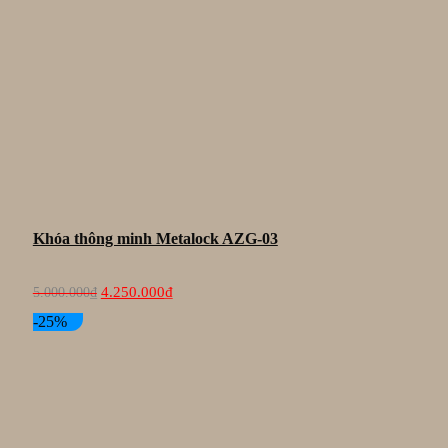
Khóa thông minh Metalock AZG-03
Giá
Giá
4.250.000
₫
5.000.000
₫
gốc
hiện
là:
tại
-25%
5.000.000₫.
là:
4.250.000₫.