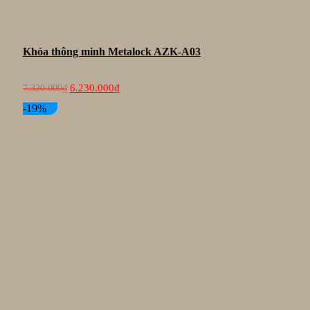
Khóa thông minh Metalock AZK-A03
Giá
Giá
6.230.000
₫
7.320.000
₫
gốc
hiện
là:
tại
-19%
7.320.000₫.
là:
6.230.000₫.