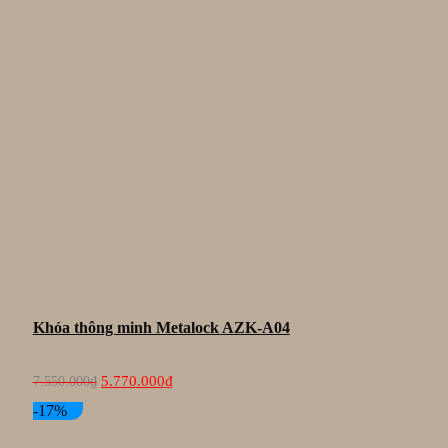
Khóa thông minh Metalock AZK-A04
Giá
Giá
5.770.000
₫
7.550.000
₫
gốc
hiện
là:
tại
-17%
7.550.000₫.
là:
5.770.000₫.