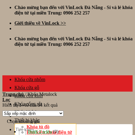
Skip
Chào mừng bạn đến với VinLock Đà Nẵng - Sỉ và lẻ khóa
to
điện tử tại miền Trung: 0906 252 257
content
Giới thiệu về VinLock >>
Chào mừng bạn đến với VinLock Đà Nẵng - Sỉ và lẻ khóa
điện tử tại miền Trung: 0906 252 257
Khóa cửa nhôm
Khóa cửa gỗ
Trang chủ
/
Khóa Metalock
Khóa cửa kính
Lọc
Khóa cổng sắt
Hiển thị 1–40 của 54 kết quả
Khóa khách sạn
Thiết bị khác
Chọn khoảng giá
Tìm
Khóa tủ đồ
kiếm:
(0)
Dưới 2 triệu
Phụ kiện khóa điện tử