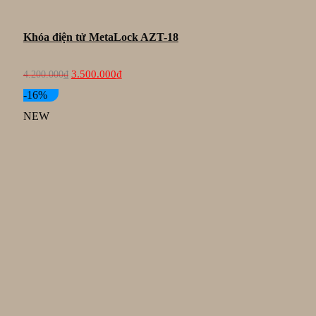
Khóa điện tử MetaLock AZT-18
Giá
Giá
3.500.000
₫
4.200.000
₫
gốc
hiện
là:
tại
-16%
4.200.000₫.
là:
NEW
3.500.000₫.