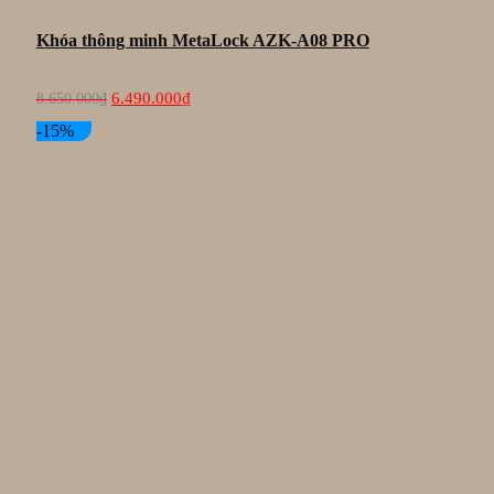
Khóa thông minh MetaLock AZK-A08 PRO
Giá
Giá
6.490.000
₫
8.650.000
₫
gốc
hiện
là:
tại
-15%
8.650.000₫.
là:
6.490.000₫.