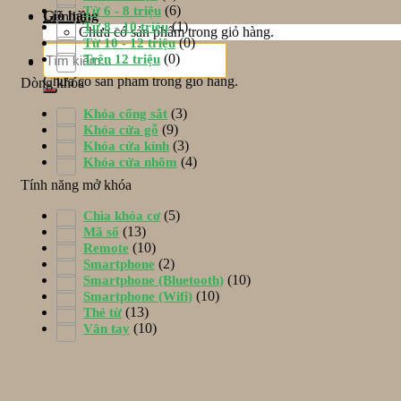
(6)
Từ 6 - 8 triệu
Giỏ hàng
Liên hệ
(1)
Từ 8 - 10 triệu
Chưa có sản phẩm trong giỏ hàng.
(0)
Từ 10 - 12 triệu
Tìm
(0)
Trên 12 triệu
Giỏ hàng
kiếm:
Chưa có sản phẩm trong giỏ hàng.
Dòng khóa
(3)
Khóa cổng sắt
(9)
Khóa cửa gỗ
(3)
Khóa cửa kính
(4)
Khóa cửa nhôm
Tính năng mở khóa
(5)
Chìa khóa cơ
(13)
Mã số
(10)
Remote
(2)
Smartphone
(10)
Smartphone (Bluetooth)
(10)
Smartphone (Wifi)
(13)
Thẻ từ
(10)
Vân tay