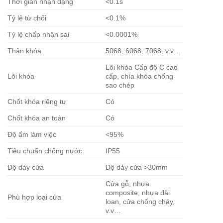
Thời gian nhận dạng
<0.1s
Tỷ lệ từ chối
<0.1%
Tỷ lệ chấp nhận sai
<0.0001%
Thân khóa
5068, 6068, 7068, v.v…
Lõi khóa Cấp độ C cao
Lõi khóa
cấp, chìa khóa chống
sao chép
Chốt
khóa riêng tư
Có
Chốt khóa an toàn
Có
Độ ẩm làm việc
<95%
Tiêu chuẩn chống nước
IP55
Độ dày cửa
Độ dày cửa >30mm
Cửa gỗ, nhựa
composite, nhựa đài
Phù hợp loại cửa
loan, cửa chống cháy,
v.v…