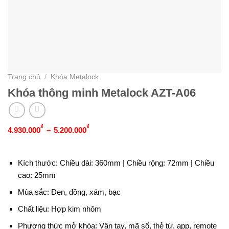
Trang chủ
/
Khóa Metalock
Khóa thông minh Metalock AZT-A06
Khoảng
₫
₫
4.930.000
–
5.200.000
giá:
từ
4.930.000₫
đến
Kích thước: Chiều dài: 360mm | Chiều rộng: 72mm | Chiều
5.200.000₫
cao: 25mm
Mùa sắc: Đen, đồng, xám, bạc
Chất liệu: Hợp kim nhôm
Phương thức mở khóa: Vân tay, mã số, thẻ từ, app, remote