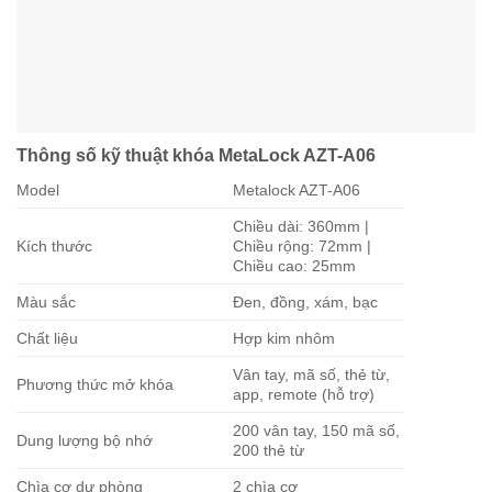
Thông số kỹ thuật khóa MetaLock AZT-A06
Model
Metalock AZT-A06
Chiều dài: 360mm |
Kích thước
Chiều rộng: 72mm |
Chiều cao: 25mm
Màu sắc
Đen, đồng, xám, bạc
Chất liệu
Hợp kim nhôm
Vân tay, mã số, thẻ từ,
Phương thức mở khóa
app, remote (hỗ trợ)
200 vân tay, 150 mã số,
Dung lượng bộ nhớ
200 thẻ từ
Chìa cơ dự phòng
2 chìa cơ