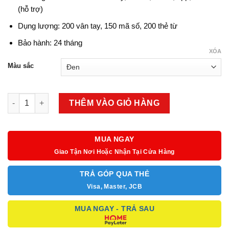
(hỗ trợ)
Dụng lượng: 200 vân tay, 150 mã số, 200 thẻ từ
Bảo hành: 24 tháng
XÓA
Màu sắc
Khóa thông minh Metalock AZT-A06 số lượng
THÊM VÀO GIỎ HÀNG
MUA NGAY
Giao Tận Nơi Hoặc Nhận Tại Cửa Hàng
TRẢ GÓP QUA THẺ
Visa, Master, JCB
MUA NGAY - TRẢ SAU