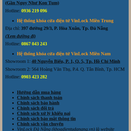
(Gần Ngụy Như Kon Tum)
Hotline:
0936 219 096
Hệ thống khóa cửa điện tử VinLock Miền Trung
Địa chỉ:
397 đường 29/3, P. Hòa Xuân, Tp. Đà Nẵng
(Xem đường đi)
Hotline:
0867 043 243
Hệ thống khóa cửa điện tử VinLock Miền Nam
Showroom 1:
40 Nguyễn Biểu, P. 1, Q. 5, Tp. Hồ Chí Minh
Showroom 2: 564 Hoàng Văn Thụ, P.4. Q. Tân Bình, Tp. HCM
Hotline:
0903 423 282
Hướng dẫn mua hàng
Chính sách thanh toán
Chính sách bảo hành
Chính sách đổi trả
Chính sách xử lý khiếu nại
Chính sách bảo mật thông tin
Chính sách vận chuyển
VinLock Đà Nẵng (khoadientudanang.vn) là website