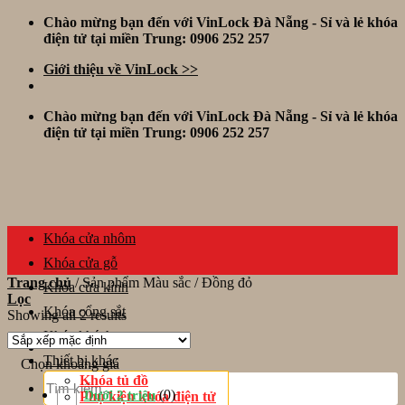
Skip
Chào mừng bạn đến với VinLock Đà Nẵng - Sỉ và lẻ khóa
to
điện tử tại miền Trung: 0906 252 257
content
Giới thiệu về VinLock >>
Chào mừng bạn đến với VinLock Đà Nẵng - Sỉ và lẻ khóa
điện tử tại miền Trung: 0906 252 257
Khóa cửa nhôm
Khóa cửa gỗ
Trang chủ
/
Sản phẩm Màu sắc
/
Đồng đỏ
Khóa cửa kính
Lọc
Khóa cổng sắt
Showing all 2 results
Khóa khách sạn
Thiết bị khác
Chọn khoảng giá
Tìm
Khóa tủ đồ
kiếm:
(0)
Dưới 2 triệu
Phụ kiện khóa điện tử