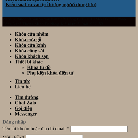
Kiểm soát ra vào (số lượng người dùng lớn)
Website thuộc sở hữu và vận hành bởi Công ty TNHH TM& DV Giải Pháp
Công Nghệ Thông Minh Đà Nẵng. Mã số thuế: 0401922153
Khóa cửa nhôm
Khóa cửa gỗ
Khóa cửa kính
Khóa cổng sắt
Khóa khách sạn
Thiết bị khác
Khóa tủ đồ
Phụ kiện khóa điện tử
Tin tức
Liên hệ
Tìm đường
Chat Zalo
Gọi điện
Messenger
Đăng nhập
Tên tài khoản hoặc địa chỉ email
*
Mật khẩu
*