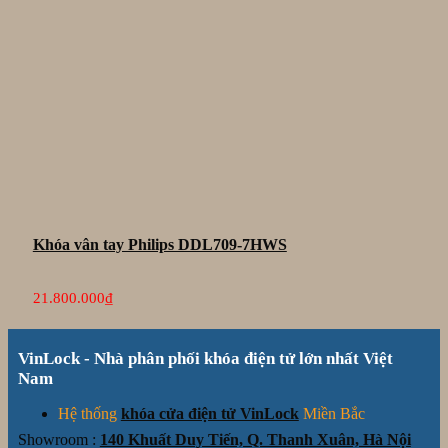
Khóa vân tay Philips DDL709-7HWS
21.800.000
₫
VinLock - Nhà phân phối khóa điện tử lớn nhất Việt
Nam
Hệ thống
khóa cửa điện tử VinLock
Miền Bắc
Showroom :
140 Khuất Duy Tiến, Q. Thanh Xuân, Hà Nội