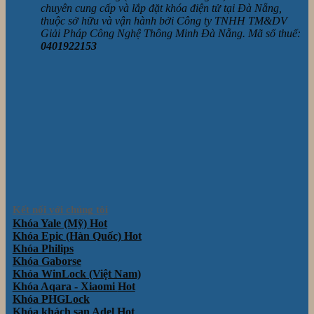
chuyên cung cấp và lắp đặt khóa điện tử tại Đà Nẵng,
thuộc sở hữu và vận hành bởi Công ty TNHH TM&DV
Giải Pháp Công Nghệ Thông Minh Đà Nẵng. Mã số thuế:
0401922153
Kết nối với chúng tôi
Khóa Yale (Mỹ)
Khóa Epic (Hàn Quốc)
Khóa Philips
Khóa Gaborse
Khóa WinLock (Việt Nam)
Khóa Aqara - Xiaomi
Khóa PHGLock
Khóa khách sạn Adel