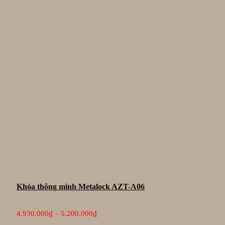
Khóa thông minh Metalock AZT-A06
Khoảng
4.930.000
₫
–
5.200.000
₫
giá: