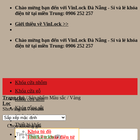
Skip
Chào mừng bạn đến với VinLock Đà Nẵng - Sỉ và lẻ khóa
to
điện tử tại miền Trung: 0906 252 257
content
Giới thiệu về VinLock >>
Chào mừng bạn đến với VinLock Đà Nẵng - Sỉ và lẻ khóa
điện tử tại miền Trung: 0906 252 257
Khóa cửa nhôm
Khóa cửa gỗ
Trang chủ
/
Sản phẩm Màu sắc
/
Vàng
Khóa cửa kính
Lọc
Khóa cổng sắt
Showing all 7 results
Khóa khách sạn
Thiết bị khác
Chọn khoảng giá
Tìm
Khóa tủ đồ
kiếm:
(0)
Dưới 2 triệu
Phụ kiện khóa điện tử