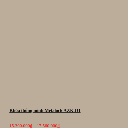
Khóa thông minh Metalock AZK-D1
Khoảng
15.300.000
₫
–
17.560.000
₫