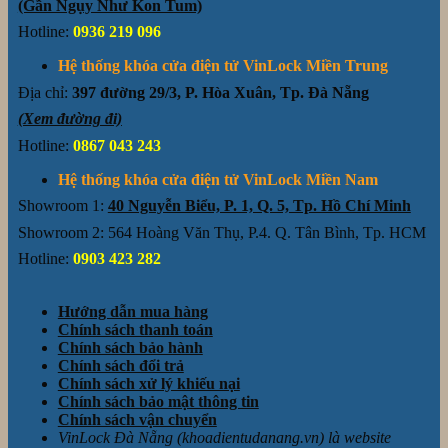
(Gần Ngụy Như Kon Tum)
Hotline:
0936 219 096
Hệ thống khóa cửa điện tử VinLock Miền Trung
Địa chỉ:
397 đường 29/3, P. Hòa Xuân, Tp. Đà Nẵng
(Xem đường đi)
Hotline:
0867 043 243
Hệ thống khóa cửa điện tử VinLock Miền Nam
Showroom 1:
40 Nguyễn Biểu, P. 1, Q. 5, Tp. Hồ Chí Minh
Showroom 2: 564 Hoàng Văn Thụ, P.4. Q. Tân Bình, Tp. HCM
Hotline:
0903 423 282
Hướng dẫn mua hàng
Chính sách thanh toán
Chính sách bảo hành
Chính sách đổi trả
Chính sách xử lý khiếu nại
Chính sách bảo mật thông tin
Chính sách vận chuyển
VinLock Đà Nẵng (khoadientudanang.vn) là website