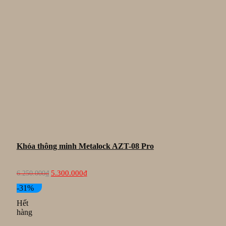
Khóa thông minh Metalock AZT-08 Pro
Giá
Giá
5.300.000
₫
6.250.000
₫
gốc
hiện
là:
tại
-31%
6.250.000₫.
là:
Hết
5.300.000₫.
hàng