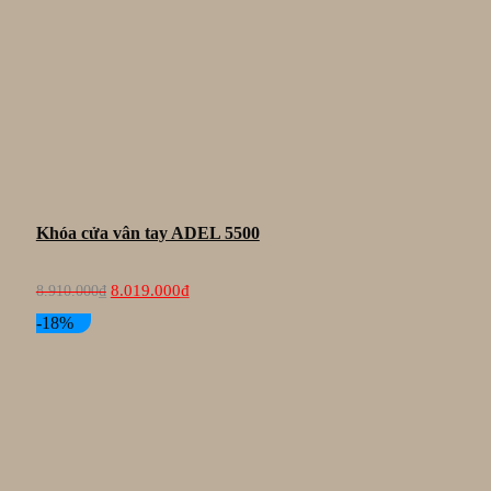
Khóa cửa vân tay ADEL 5500
Giá
Giá
8.019.000
₫
8.910.000
₫
gốc
hiện
là:
tại
-18%
8.910.000₫.
là:
8.019.000₫.