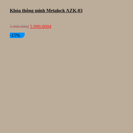
Khóa thông minh Metalock AZK-03
Giá
Giá
5.990.000
₫
7.990.000
₫
gốc
hiện
là:
tại
-15%
7.990.000₫.
là:
5.990.000₫.