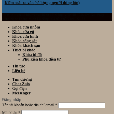
Kiểm soát ra vào (số lượng người dùng lớn)
Website thuộc sở hữu và vận hành bởi Công ty TNHH TM& DV Giải Pháp
Công Nghệ Thông Minh Đà Nẵng. Mã số thuế: 0401922153
Khóa cửa nhôm
Khóa cửa gỗ
Khóa cửa kính
Khóa cổng sắt
Khóa khách sạn
Thiết bị khác
Khóa tủ đồ
Phụ kiện khóa điện tử
Tin tức
Liên hệ
Tìm đường
Chat Zalo
Gọi điện
Messenger
Đăng nhập
Tên tài khoản hoặc địa chỉ email
*
Mật khẩu
*