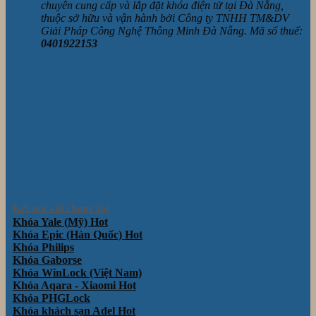
chuyên cung cấp và lắp đặt khóa điện tử tại Đà Nẵng,
thuộc sở hữu và vận hành bởi Công ty TNHH TM&DV
Giải Pháp Công Nghệ Thông Minh Đà Nẵng. Mã số thuế:
0401922153
Kết nối với chúng tôi
Khóa Yale (Mỹ)
Khóa Epic (Hàn Quốc)
Khóa Philips
Khóa Gaborse
Khóa WinLock (Việt Nam)
Khóa Aqara - Xiaomi
Khóa PHGLock
Khóa khách sạn Adel