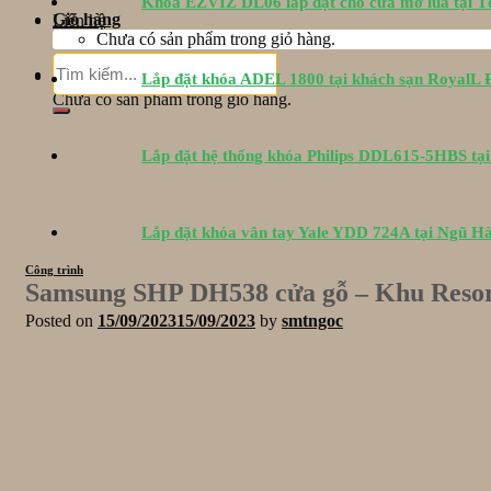
Khóa EZVIZ DL06 lắp đặt cho cửa mở lùa tại 
Giỏ hàng
Liên hệ
Chưa có sản phẩm trong giỏ hàng.
Tìm
Giỏ hàng
Lắp đặt khóa ADEL 1800 tại khách sạn RoyalL
kiếm:
Chưa có sản phẩm trong giỏ hàng.
Lắp đặt hệ thống khóa Philips DDL615-5HBS tạ
Lắp đặt khóa vân tay Yale YDD 724A tại Ngũ H
Công trình
Samsung SHP DH538 cửa gỗ – Khu Reso
Posted on
15/09/2023
15/09/2023
by
smtngoc