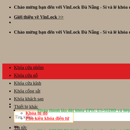
Skip
Chào mừng bạn đến với VinLock Đà Nẵng - Sỉ và lẻ khóa đ
to
Giới thiệu về VinLock >>
content
Chào mừng bạn đến với VinLock Đà Nẵng - Sỉ và lẻ khóa đ
Khóa cửa nhôm
Khóa cửa gỗ
Khóa cửa kính
Khóa cổng sắt
Khóa khách sạn
Thiết bị khác
Hoàn thành lắp đặt khóa EPIC ES-S520D và hộp
Khóa tủ đồ
Tìm
Phụ kiện khóa điện tử
kiếm:
Tin tức