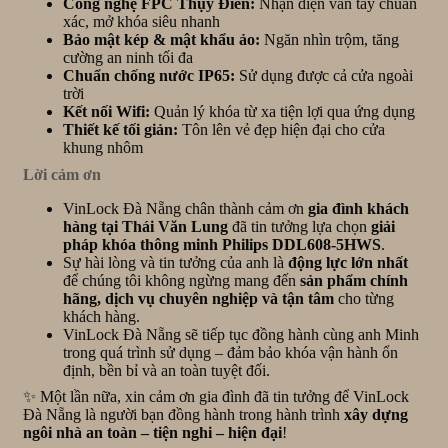
Công nghệ FPC Thụy Điển:
Nhận diện vân tay chuẩn
xác, mở khóa siêu nhanh
Bảo mật kép & mật khẩu ảo:
Ngăn nhìn trộm, tăng
cường an ninh tối đa
Chuẩn chống nước IP65:
Sử dụng được cả cửa ngoài
trời
Kết nối Wifi:
Quản lý khóa từ xa tiện lợi qua ứng dụng
Thiết kế tối giản:
Tôn lên vẻ đẹp hiện đại cho cửa
khung nhôm
Lời cảm ơn
VinLock Đà Nẵng chân thành cảm ơn
gia đình khách
hàng tại Thái Văn Lung
đã tin tưởng lựa chọn
giải
pháp khóa thông minh Philips DDL608-5HWS
.
Sự hài lòng và tin tưởng của anh là
động lực lớn nhất
để chúng tôi không ngừng mang đến
sản phẩm chính
hãng, dịch vụ chuyên nghiệp và tận tâm
cho từng
khách hàng.
VinLock Đà Nẵng sẽ tiếp tục đồng hành cùng anh Minh
trong quá trình sử dụng – đảm bảo khóa vận hành ổn
định, bền bỉ và an toàn tuyệt đối.
✨ Một lần nữa, xin cảm ơn gia đình đã tin tưởng để VinLock
Đà Nẵng là người bạn đồng hành trong hành trình
xây dựng
ngôi nhà an toàn – tiện nghi – hiện đại
!