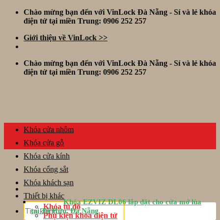
Skip
Chào mừng bạn đến với VinLock Đà Nẵng - Sỉ và lẻ khóa
to
điện tử tại miền Trung: 0906 252 257
content
Giới thiệu về VinLock >>
Chào mừng bạn đến với VinLock Đà Nẵng - Sỉ và lẻ khóa
điện tử tại miền Trung: 0906 252 257
Khóa cửa nhôm
Khóa cửa gỗ
Khóa cửa kính
Khóa cổng sắt
Khóa khách sạn
Thiết bị khác
Khóa EZVIZ DL06 lắp đặt cho cửa mở lùa
Tìm
Khóa tủ đồ
tại Tố Hữu, Đà Nẵng
kiếm:
Phụ kiện khóa điện tử