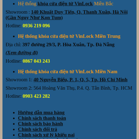
Hệ thống
khóa cửa điện tử VinLock
Miền Bắc
Showroom :
140 Khuất Duy Tiến, Q. Thanh Xuân, Hà Nội
(Gần Ngụy Như Kon Tum)
Hotline:
0936 219 096
Hệ thống khóa cửa điện tử VinLock Miền Trung
Địa chỉ:
397 đường 29/3, P. Hòa Xuân, Tp. Đà Nẵng
(Xem đường đi)
Hotline:
0867 043 243
Hệ thống khóa cửa điện tử VinLock Miền Nam
Showroom 1:
40 Nguyễn Biểu, P. 1, Q. 5, Tp. Hồ Chí Minh
Showroom 2: 564 Hoàng Văn Thụ, P.4. Q. Tân Bình, Tp. HCM
Hotline:
0903 423 282
Hướng dẫn mua hàng
Chính sách thanh toán
Chính sách bảo hành
Chính sách đổi trả
Chính sách xử lý khiếu nại