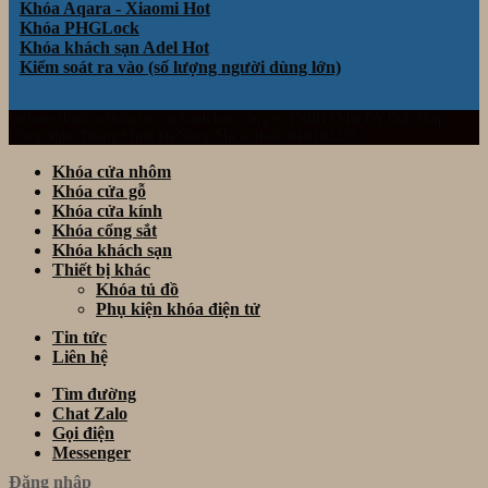
Khóa Aqara - Xiaomi
Khóa PHGLock
Khóa khách sạn Adel
Kiểm soát ra vào (số lượng người dùng lớn)
Website thuộc sở hữu và vận hành bởi Công ty TNHH TM& DV Giải Pháp
Công Nghệ Thông Minh Đà Nẵng. Mã số thuế: 0401922153
Khóa cửa nhôm
Khóa cửa gỗ
Khóa cửa kính
Khóa cổng sắt
Khóa khách sạn
Thiết bị khác
Khóa tủ đồ
Phụ kiện khóa điện tử
Tin tức
Liên hệ
Tìm đường
Chat Zalo
Gọi điện
Messenger
Đăng nhập