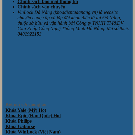
Chính sách bảo mật thông tin
Chính sách vận chuyển
VinLock Đà Nẵng (khoadientudanang.vn) là website
chuyên cung cấp và lắp đặt khóa điện tử tại Đà Nẵng,
thuộc sở hữu và vận hành bởi Công ty TNHH TM&DV
Giải Pháp Công Nghệ Thông Minh Đà Nẵng. Mã số thuế:
0401922153
Kết nối với chúng tôi
Khóa Yale (Mỹ)
Khóa Epic (Hàn Quốc)
Khóa Philips
Khóa Gaborse
Khóa WinLock (Việt Nam)