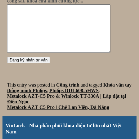
cổng sắt, khóa cửa kính cường lực...
This entry was posted in
Công trình
and tagged
Khóa vân tay
thông minh Philips
,
Philips DDL608-5HWS
.
Metalock AZT-C5 Pro & Winlock TT-330A | Lắp đặt tại
Điện Ngọc
Metalock AZT-C5 Pro | Chế Lan Viên, Đà Nẵng
VinLock - Nhà phân phối khóa điện tử lớn nhất Việt
Nam