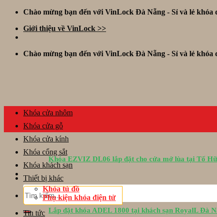
Skip
Chào mừng bạn đến với VinLock Đà Nẵng - Sỉ và lẻ khóa đ
to
Giới thiệu về VinLock >>
content
Chào mừng bạn đến với VinLock Đà Nẵng - Sỉ và lẻ khóa đ
Khóa cửa nhôm
Khóa cửa gỗ
Khóa cửa kính
Khóa cổng sắt
Khóa EZVIZ DL06 lắp đặt cho cửa mở lùa tại Tố H
Khóa khách sạn
Thiết bị khác
Khóa tủ đồ
Tìm
Phụ kiện khóa điện tử
kiếm:
Lắp đặt khóa ADEL 1800 tại khách sạn RoyalL Đà 
Tin tức