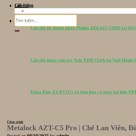
Giỏ hàng
Liên hệ
Tìm
Giỏ hàng
kiếm:
Lắp đặt hệ thống khóa Philips DDL615-5HBS tại Hộ
Lắp đặt khóa vân tay Yale YDD 724A tại Ngũ Hành 
Khóa Epic ES-F731G và hộp bảo vệ Inox tại khu F
Công trình
Metalock AZT-C5 Pro | Chế Lan Viên, Đ
Posted on
08/10/2025
by
admin