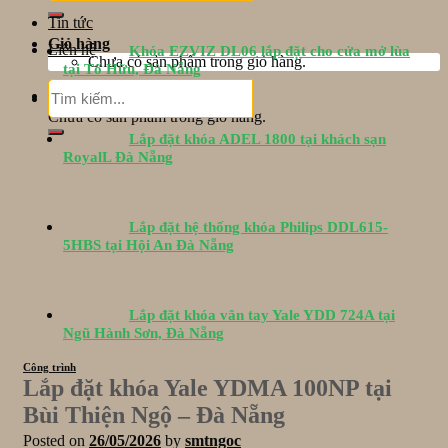
Tin tức
Giỏ hàng
Liên hệ
Khóa EZVIZ DL06 lắp đặt cho cửa mở lùa
Chưa có sản phẩm trong giỏ hàng.
tại Tố Hữu, Đà Nẵng
Tìm
Giỏ hàng
kiếm:
Chưa có sản phẩm trong giỏ hàng.
Lắp đặt khóa ADEL 1800 tại khách sạn
RoyalL Đà Nẵng
Lắp đặt hệ thống khóa Philips DDL615-
5HBS tại Hội An Đà Nẵng
Lắp đặt khóa vân tay Yale YDD 724A tại
Ngũ Hành Sơn, Đà Nẵng
Công trình
Lắp đặt khóa Yale YDMA 100NP tại
Bùi Thiện Ngộ – Đà Nẵng
Posted on
26/05/2026
by
smtngoc