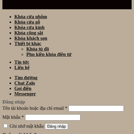
Website thuộc sở hữu và vận hành bởi Công ty TNHH TM& DV Giải Pháp
Công Nghệ Thông Minh Đà Nẵng. Mã số thuế: 0401922153
Khóa cửa nhôm
Khóa cửa gỗ
Khóa cửa kính
Khóa cổng sắt
Khóa khách sạn
Thiết bị khác
Khóa tủ đồ
Phụ kiện khóa điện tử
Tin tức
Liên hệ
Tìm đường
Chat Zalo
Gọi điện
Messenger
Đăng nhập
Tên tài khoản hoặc địa chỉ email
*
Mật khẩu
*
Ghi nhớ mật khẩu
Đăng nhập