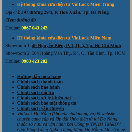
Hệ thống khóa cửa điện tử VinLock Miền Trung
Địa chỉ:
397 đường 29/3, P. Hòa Xuân, Tp. Đà Nẵng
(Xem đường đi)
Hotline:
0867 043 243
Hệ thống khóa cửa điện tử VinLock Miền Nam
Showroom 1:
40 Nguyễn Biểu, P. 1, Q. 5, Tp. Hồ Chí Minh
Showroom 2: 564 Hoàng Văn Thụ, P.4. Q. Tân Bình, Tp. HCM
Hotline:
0903 423 282
Hướng dẫn mua hàng
Chính sách thanh toán
Chính sách bảo hành
Chính sách đổi trả
Chính sách xử lý khiếu nại
Chính sách bảo mật thông tin
Chính sách vận chuyển
VinLock Đà Nẵng (khoadientudanang.vn) là website
chuyên cung cấp và lắp đặt khóa điện tử tại Đà Nẵng,
thuộc sở hữu và vận hành bởi Công ty TNHH TM&DV
Giải Pháp Công Nghệ Thông Minh Đà Nẵng. Mã số thuế: