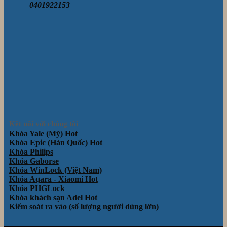
0401922153
Kết nối với chúng tôi
Khóa Yale (Mỹ)
Khóa Epic (Hàn Quốc)
Khóa Philips
Khóa Gaborse
Khóa WinLock (Việt Nam)
Khóa Aqara - Xiaomi
Khóa PHGLock
Khóa khách sạn Adel
Kiểm soát ra vào (số lượng người dùng lớn)