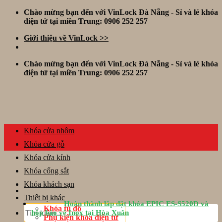
Skip
Chào mừng bạn đến với VinLock Đà Nẵng - Sỉ và lẻ khóa
to
điện tử tại miền Trung: 0906 252 257
content
Giới thiệu về VinLock >>
Chào mừng bạn đến với VinLock Đà Nẵng - Sỉ và lẻ khóa
điện tử tại miền Trung: 0906 252 257
Khóa cửa nhôm
Khóa cửa gỗ
Khóa cửa kính
Khóa cổng sắt
Khóa khách sạn
Thiết bị khác
Hoàn thành lắp đặt khóa EPIC ES-S520D và
Tìm
Khóa tủ đồ
hộp bảo vệ Inox tại Hòa Xuân
kiếm:
Phụ kiện khóa điện tử