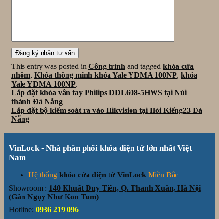
This entry was posted in
Công trình
and tagged
khóa cửa
nhôm
,
Khóa thông minh khóa Yale YDMA 100NP
,
khóa
Yale YDMA 100NP
.
Lắp đặt khóa vân tay Philips DDL608-5HWS tại Núi
thành Đà Nẵng
Lắp đặt bộ kiểm soát ra vào Hikvision tại Hói Kiểng23 Đà
Nẵng
VinLock - Nhà phân phối khóa điện tử lớn nhất Việt
Nam
Hệ thống
khóa cửa điện tử VinLock
Miền Bắc
Showroom :
140 Khuất Duy Tiến, Q. Thanh Xuân, Hà Nội
(Gần Ngụy Như Kon Tum)
Hotline:
0936 219 096