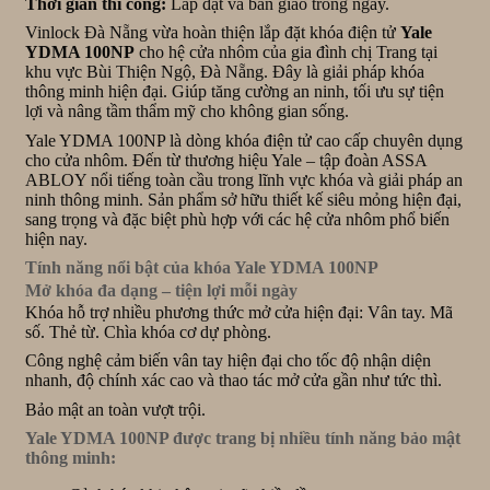
Thời gian thi công:
Lắp đặt và bàn giao trong ngày.
Vinlock Đà Nẵng vừa hoàn thiện lắp đặt khóa điện tử
Yale
YDMA 100NP
cho hệ cửa nhôm của gia đình chị Trang tại
khu vực Bùi Thiện Ngộ, Đà Nẵng. Đây là giải pháp khóa
thông minh hiện đại. Giúp tăng cường an ninh, tối ưu sự tiện
lợi và nâng tầm thẩm mỹ cho không gian sống.
Yale YDMA 100NP là dòng khóa điện tử cao cấp chuyên dụng
cho cửa nhôm. Đến từ thương hiệu Yale – tập đoàn ASSA
ABLOY nổi tiếng toàn cầu trong lĩnh vực khóa và giải pháp an
ninh thông minh. Sản phẩm sở hữu thiết kế siêu mỏng hiện đại,
sang trọng và đặc biệt phù hợp với các hệ cửa nhôm phổ biến
hiện nay.
Tính năng nổi bật của khóa Yale YDMA 100NP
Mở khóa đa dạng – tiện lợi mỗi ngày
Khóa hỗ trợ nhiều phương thức mở cửa hiện đại: Vân tay. Mã
số. Thẻ từ. Chìa khóa cơ dự phòng.
Công nghệ cảm biến vân tay hiện đại cho tốc độ nhận diện
nhanh, độ chính xác cao và thao tác mở cửa gần như tức thì.
Bảo mật an toàn vượt trội.
Yale YDMA 100NP được trang bị nhiều tính năng bảo mật
thông minh: