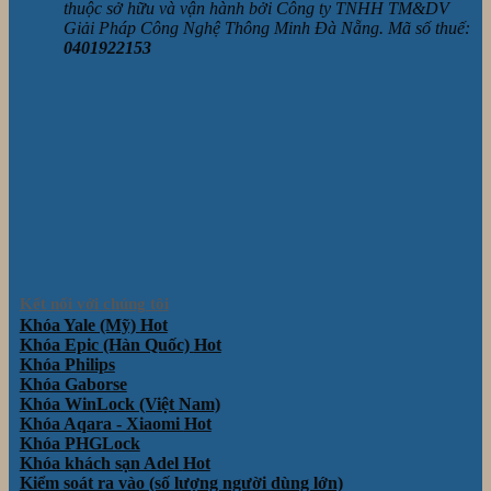
thuộc sở hữu và vận hành bởi Công ty TNHH TM&DV
Giải Pháp Công Nghệ Thông Minh Đà Nẵng. Mã số thuế:
0401922153
Kết nối với chúng tôi
Khóa Yale (Mỹ)
Khóa Epic (Hàn Quốc)
Khóa Philips
Khóa Gaborse
Khóa WinLock (Việt Nam)
Khóa Aqara - Xiaomi
Khóa PHGLock
Khóa khách sạn Adel
Kiểm soát ra vào (số lượng người dùng lớn)