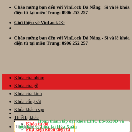
Skip
Chào mừng bạn đến với VinLock Đà Nẵng - Sỉ và lẻ khóa
to
điện tử tại miền Trung: 0906 252 257
content
Giới thiệu về VinLock >>
Chào mừng bạn đến với VinLock Đà Nẵng - Sỉ và lẻ khóa
điện tử tại miền Trung: 0906 252 257
Khóa cửa nhôm
Khóa cửa gỗ
Khóa cửa kính
Khóa cổng sắt
Khóa khách sạn
Thiết bị khác
Hoàn thành lắp đặt khóa EPIC ES-S520D và
Tìm
Khóa tủ đồ
hộp bảo vệ Inox tại Hòa Xuân
kiếm:
Phụ kiện khóa điện tử