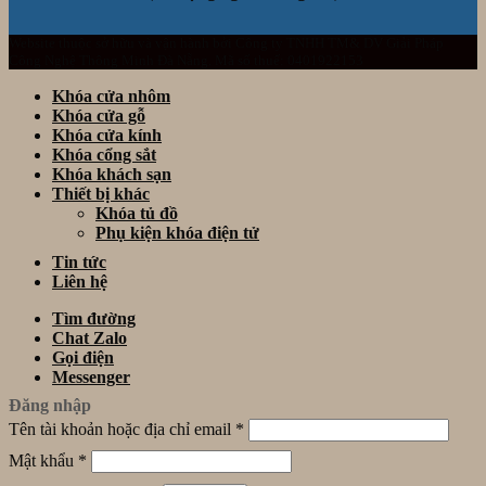
Website thuộc sở hữu và vận hành bởi Công ty TNHH TM& DV Giải Pháp
Công Nghệ Thông Minh Đà Nẵng. Mã số thuế: 0401922153
Khóa cửa nhôm
Khóa cửa gỗ
Khóa cửa kính
Khóa cổng sắt
Khóa khách sạn
Thiết bị khác
Khóa tủ đồ
Phụ kiện khóa điện tử
Tin tức
Liên hệ
Tìm đường
Chat Zalo
Gọi điện
Messenger
Đăng nhập
Tên tài khoản hoặc địa chỉ email
*
Mật khẩu
*