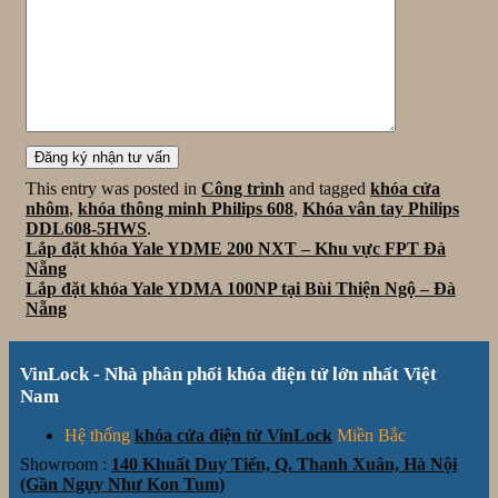
This entry was posted in
Công trình
and tagged
khóa cửa
nhôm
,
khóa thông minh Philips 608
,
Khóa vân tay Philips
DDL608-5HWS
.
Lắp đặt khóa Yale YDME 200 NXT – Khu vực FPT Đà
Nẵng
Lắp đặt khóa Yale YDMA 100NP tại Bùi Thiện Ngộ – Đà
Nẵng
VinLock - Nhà phân phối khóa điện tử lớn nhất Việt
Nam
Hệ thống
khóa cửa điện tử VinLock
Miền Bắc
Showroom :
140 Khuất Duy Tiến, Q. Thanh Xuân, Hà Nội
(Gần Ngụy Như Kon Tum)