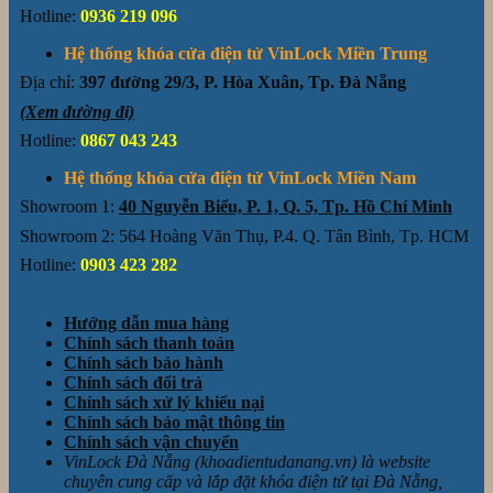
Hotline:
0936 219 096
Hệ thống khóa cửa điện tử VinLock Miền Trung
Địa chỉ:
397 đường 29/3, P. Hòa Xuân, Tp. Đà Nẵng
(Xem đường đi)
Hotline:
0867 043 243
Hệ thống khóa cửa điện tử VinLock Miền Nam
Showroom 1:
40 Nguyễn Biểu, P. 1, Q. 5, Tp. Hồ Chí Minh
Showroom 2: 564 Hoàng Văn Thụ, P.4. Q. Tân Bình, Tp. HCM
Hotline:
0903 423 282
Hướng dẫn mua hàng
Chính sách thanh toán
Chính sách bảo hành
Chính sách đổi trả
Chính sách xử lý khiếu nại
Chính sách bảo mật thông tin
Chính sách vận chuyển
VinLock Đà Nẵng (khoadientudanang.vn) là website
chuyên cung cấp và lắp đặt khóa điện tử tại Đà Nẵng,