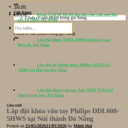
Tin tức
Giỏ hàng
Liên hệ
Khóa EZVIZ DL06 lắp đặt cho cửa mở lùa
Chưa có sản phẩm trong giỏ hàng.
tại Tố Hữu, Đà Nẵng
Tìm
Giỏ hàng
kiếm:
Chưa có sản phẩm trong giỏ hàng.
Lắp đặt khóa ADEL 1800 tại khách sạn
RoyalL Đà Nẵng
Lắp đặt hệ thống khóa Philips DDL615-
5HBS tại Hội An Đà Nẵng
Lắp đặt khóa vân tay Yale YDD 724A tại
Ngũ Hành Sơn, Đà Nẵng
Công trình
Lắp đặt khóa vân tay Philips DDL608-
5HWS tại Núi thành Đà Nẵng
Posted on
21/05/2026
21/05/2026
by
Minh Hai