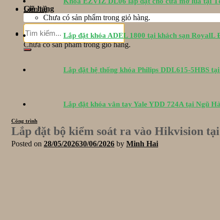
Khóa EZVIZ DL06 lắp đặt cho cửa mở lùa tại 
Giỏ hàng
Liên hệ
Chưa có sản phẩm trong giỏ hàng.
Tìm
Giỏ hàng
Lắp đặt khóa ADEL 1800 tại khách sạn RoyalL
kiếm:
Chưa có sản phẩm trong giỏ hàng.
Lắp đặt hệ thống khóa Philips DDL615-5HBS tạ
Lắp đặt khóa vân tay Yale YDD 724A tại Ngũ H
Công trình
Lắp đặt bộ kiểm soát ra vào Hikvision t
Posted on
28/05/2026
30/06/2026
by
Minh Hai