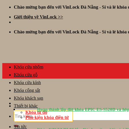
Skip
Chào mừng bạn đến với VinLock Đà Nẵng - Sỉ và lẻ khóa đ
to
Giới thiệu về VinLock >>
content
Chào mừng bạn đến với VinLock Đà Nẵng - Sỉ và lẻ khóa đ
Khóa cửa nhôm
Khóa cửa gỗ
Khóa cửa kính
Khóa cổng sắt
Khóa khách sạn
Thiết bị khác
Hoàn thành lắp đặt khóa EPIC ES-S520D và hộp
Khóa tủ đồ
Tìm
Phụ kiện khóa điện tử
kiếm:
Tin tức