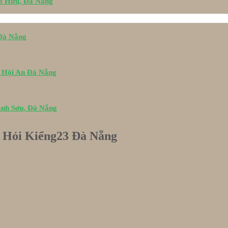
Tố Hữu, Đà Nẵng
 Đà Nẵng
i Hội An Đà Nẵng
ành Sơn, Đà Nẵng
ại Hói Kiểng23 Đà Nẵng