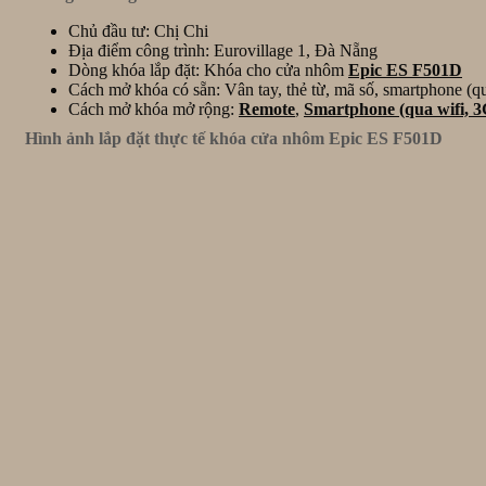
Chủ đầu tư: Chị Chi
Địa điểm công trình: Eurovillage 1, Đà Nẵng
Dòng khóa lắp đặt: Khóa cho cửa nhôm
Epic ES F501D
Cách mở khóa có sẵn: Vân tay, thẻ từ, mã số, smartphone (qu
Cách mở khóa mở rộng:
Remote
,
Smartphone (qua wifi, 
Hình ảnh lắp đặt thực tế khóa cửa nhôm Epic ES F501D