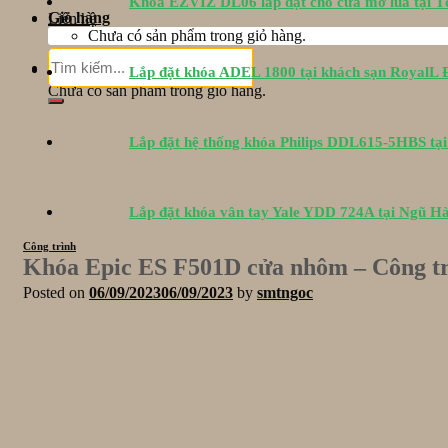
Khóa EZVIZ DL06 lắp đặt cho cửa mở lùa tại 
Giỏ hàng
Liên hệ
Chưa có sản phẩm trong giỏ hàng.
Tìm
Giỏ hàng
Lắp đặt khóa ADEL 1800 tại khách sạn RoyalL
kiếm:
Chưa có sản phẩm trong giỏ hàng.
Lắp đặt hệ thống khóa Philips DDL615-5HBS tạ
Lắp đặt khóa vân tay Yale YDD 724A tại Ngũ H
Công trình
Khóa Epic ES F501D cửa nhôm – Công tr
Posted on
06/09/2023
06/09/2023
by
smtngoc