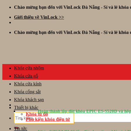
Skip
Chào mừng bạn đến với VinLock Đà Nẵng - Sỉ và lẻ khóa đ
to
Giới thiệu về VinLock >>
content
Chào mừng bạn đến với VinLock Đà Nẵng - Sỉ và lẻ khóa đ
Khóa cửa nhôm
Khóa cửa gỗ
Khóa cửa kính
Khóa cổng sắt
Khóa khách sạn
Thiết bị khác
Hoàn thành lắp đặt khóa EPIC ES-S520D và hộp
Khóa tủ đồ
Tìm
Phụ kiện khóa điện tử
kiếm:
Tin tức