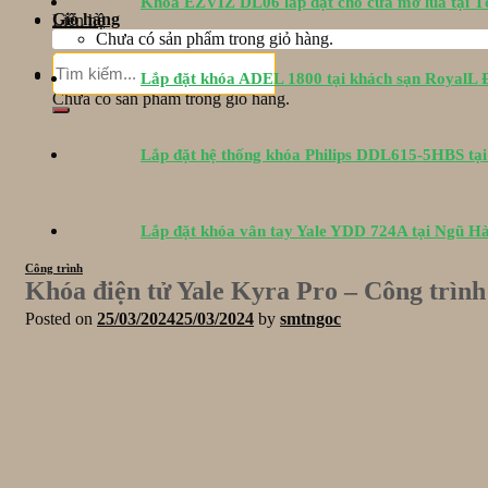
Khóa EZVIZ DL06 lắp đặt cho cửa mở lùa tại 
Giỏ hàng
Liên hệ
Chưa có sản phẩm trong giỏ hàng.
Tìm
Giỏ hàng
Lắp đặt khóa ADEL 1800 tại khách sạn RoyalL
kiếm:
Chưa có sản phẩm trong giỏ hàng.
Lắp đặt hệ thống khóa Philips DDL615-5HBS tạ
Lắp đặt khóa vân tay Yale YDD 724A tại Ngũ H
Công trình
Khóa điện tử Yale Kyra Pro – Công trìn
Posted on
25/03/2024
25/03/2024
by
smtngoc