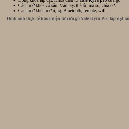
Dòng khóa lắp đặt: Khóa điện tử
Yale Kyra pro
cửa gỗ
Cách mở khóa có sẵn: Vân tay, thẻ từ, mã số, chìa cơ.
Cách mở khóa mở rộng: Bluetooth, remote, wifi.
Hình ảnh thực tế khóa điện tử cửa gỗ Yale Kyra Pro lắp đặt tại