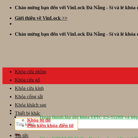
Skip
Chào mừng bạn đến với VinLock Đà Nẵng - Sỉ và lẻ khóa đ
to
Giới thiệu về VinLock >>
content
Chào mừng bạn đến với VinLock Đà Nẵng - Sỉ và lẻ khóa đ
Khóa cửa nhôm
Khóa cửa gỗ
Khóa cửa kính
Khóa cổng sắt
Khóa khách sạn
Thiết bị khác
Hoàn thành lắp đặt khóa EPIC ES-S520D và hộp
Khóa tủ đồ
Tìm
Phụ kiện khóa điện tử
kiếm:
Tin tức