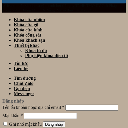
Website thuộc sở hữu và vận hành bởi Công ty TNHH TM& DV Giải Pháp
Công Nghệ Thông Minh Đà Nẵng. Mã số thuế: 0401922153
Khóa cửa nhôm
Khóa cửa gỗ
Khóa cửa kính
Khóa cổng sắt
Khóa khách sạn
Thiết bị khác
Khóa tủ đồ
Phụ kiện khóa điện tử
Tin tức
Liên hệ
Tìm đường
Chat Zalo
Gọi điện
Messenger
Đăng nhập
Tên tài khoản hoặc địa chỉ email
*
Mật khẩu
*
Ghi nhớ mật khẩu
Đăng nhập