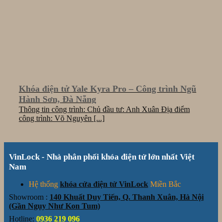
Khóa điện tử Yale Kyra Pro – Công trình Ngũ
Hành Sơn, Đà Nẵng
Thông tin công trình: Chủ đầu tư: Anh Xuân Địa điểm
công trình: Võ Nguyên [...]
VinLock - Nhà phân phối khóa điện tử lớn nhất Việt
Nam
Hệ thống
khóa cửa điện tử VinLock
Miền Bắc
Showroom :
140 Khuất Duy Tiến, Q. Thanh Xuân, Hà Nội
(Gần Ngụy Như Kon Tum)
Hotline:
0936 219 096