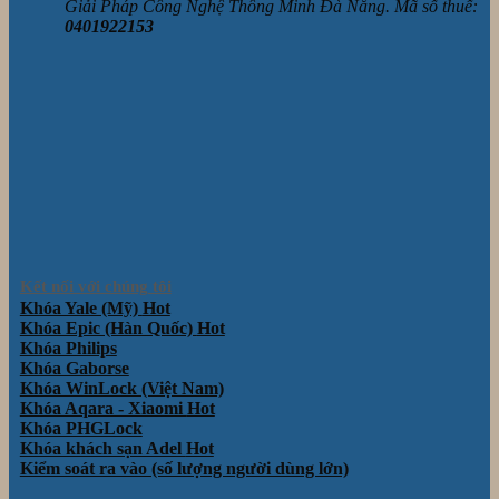
Giải Pháp Công Nghệ Thông Minh Đà Nẵng. Mã số thuế:
0401922153
Kết nối với chúng tôi
Khóa Yale (Mỹ)
Khóa Epic (Hàn Quốc)
Khóa Philips
Khóa Gaborse
Khóa WinLock (Việt Nam)
Khóa Aqara - Xiaomi
Khóa PHGLock
Khóa khách sạn Adel
Kiểm soát ra vào (số lượng người dùng lớn)