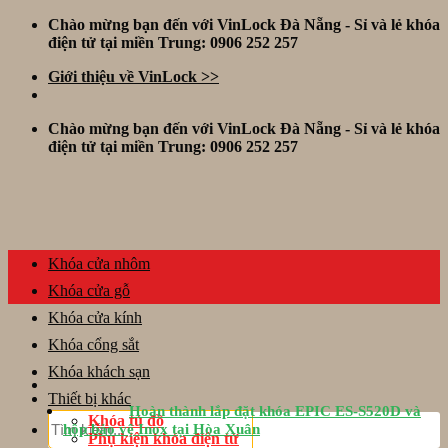
Skip
Chào mừng bạn đến với VinLock Đà Nẵng - Sỉ và lẻ khóa
to
điện tử tại miền Trung: 0906 252 257
content
Giới thiệu về VinLock >>
Chào mừng bạn đến với VinLock Đà Nẵng - Sỉ và lẻ khóa
điện tử tại miền Trung: 0906 252 257
Khóa cửa nhôm
Khóa cửa gỗ
Khóa cửa kính
Khóa cổng sắt
Khóa khách sạn
Thiết bị khác
Hoàn thành lắp đặt khóa EPIC ES-S520D và
Tìm
Khóa tủ đồ
hộp bảo vệ Inox tại Hòa Xuân
kiếm:
Phụ kiện khóa điện tử