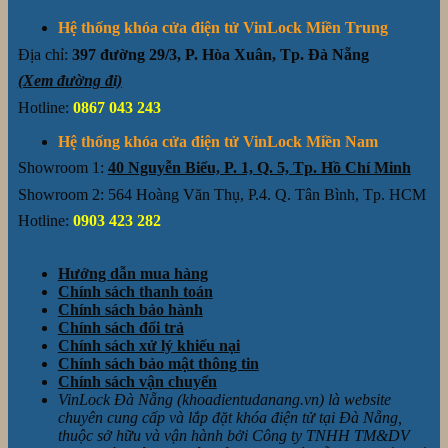
Hệ thống khóa cửa điện tử VinLock Miền Trung
Địa chỉ:
397 đường 29/3, P. Hòa Xuân, Tp. Đà Nẵng
(Xem đường đi)
Hotline:
0867 043 243
Hệ thống khóa cửa điện tử VinLock Miền Nam
Showroom 1:
40 Nguyễn Biểu, P. 1, Q. 5, Tp. Hồ Chí Minh
Showroom 2: 564 Hoàng Văn Thụ, P.4. Q. Tân Bình, Tp. HCM
Hotline:
0903 423 282
Hướng dẫn mua hàng
Chính sách thanh toán
Chính sách bảo hành
Chính sách đổi trả
Chính sách xử lý khiếu nại
Chính sách bảo mật thông tin
Chính sách vận chuyển
VinLock Đà Nẵng (khoadientudanang.vn) là website
chuyên cung cấp và lắp đặt khóa điện tử tại Đà Nẵng,
thuộc sở hữu và vận hành bởi Công ty TNHH TM&DV