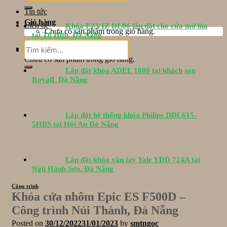
Tin tức
Giỏ hàng
Liên hệ
Khóa EZVIZ DL06 lắp đặt cho cửa mở lùa
Chưa có sản phẩm trong giỏ hàng.
tại Tố Hữu, Đà Nẵng
Tìm
Giỏ hàng
kiếm:
Chưa có sản phẩm trong giỏ hàng.
Lắp đặt khóa ADEL 1800 tại khách sạn
RoyalL Đà Nẵng
Lắp đặt hệ thống khóa Philips DDL615-
5HBS tại Hội An Đà Nẵng
Lắp đặt khóa vân tay Yale YDD 724A tại
Ngũ Hành Sơn, Đà Nẵng
Công trình
Khóa cửa nhôm Epic ES F500D –
Công trình Núi Thành, Đà Nẵng
Posted on
30/12/2022
31/01/2023
by
smtngoc