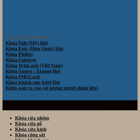
Kết nối với chúng tôi
Khóa Yale (Mỹ)
Khóa Epic (Hàn Quốc)
Khóa Philips
Khóa Gaborse
Khóa WinLock (Việt Nam)
Khóa Aqara - Xiaomi
Khóa PHGLock
Khóa khách sạn Adel
Kiểm soát ra vào (số lượng người dùng lớn)
Website thuộc sở hữu và vận hành bởi Công ty TNHH TM& DV Giải Pháp
Công Nghệ Thông Minh Đà Nẵng. Mã số thuế: 0401922153
Khóa cửa nhôm
Khóa cửa gỗ
Khóa cửa kính
Khóa cổng sắt