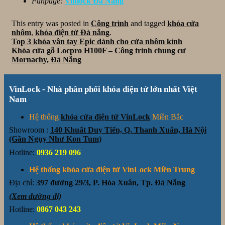
Fanpage:
Vinlock Đà Nẵng
This entry was posted in
Công trình
and tagged
khóa cửa
nhôm
,
khóa điện tử Đà nẵng
.
Top 3 khóa vân tay Epic dành cho cửa nhôm kính
Khóa cửa gỗ Locpro H100F – Công trình chung cư
Mornachy, Đà Nẵng
VinLock - Nhà phân phối khóa điện tử lớn nhất Việt
Nam
Hệ thống
khóa cửa điện tử VinLock
Miền Bắc
Showroom :
140 Khuất Duy Tiến, Q. Thanh Xuân, Hà Nội
(Gần Ngụy Như Kon Tum)
Hotline:
0936 219 096
Hệ thống khóa cửa điện tử VinLock Miền Trung
Địa chỉ:
397 đường 29/3, P. Hòa Xuân, Tp. Đà Nẵng
(Xem đường đi)
Hotline:
0867 043 243