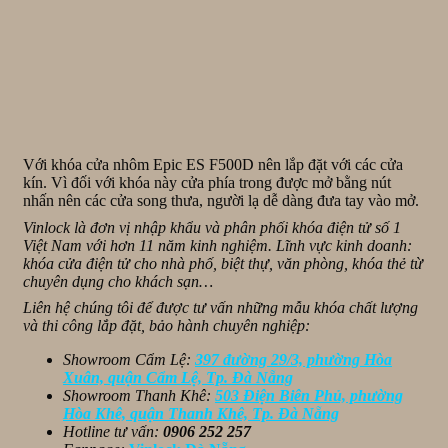
Với khóa cửa nhôm Epic ES F500D nên lắp đặt với các cửa
kín. Vì đối với khóa này cửa phía trong được mở bằng nút
nhấn nên các cửa song thưa, người lạ dễ dàng đưa tay vào mở.
Vinlock là đơn vị nhập khẩu và phân phối khóa điện tử số 1
Việt Nam với hơn 11 năm kinh nghiệm. Lĩnh vực kinh doanh:
khóa cửa điện tử cho nhà phố, biệt thự, văn phòng, khóa thẻ từ
chuyên dụng cho khách sạn…
Liên hệ chúng tôi để được tư vấn những mẫu khóa chất lượng
và thi công lắp đặt, bảo hành chuyên nghiệp:
Showroom Cẩm Lệ:
397 đường 29/3, phường Hòa
Xuân, quận Cẩm Lệ, Tp. Đà Nẵng
Showroom Thanh Khê:
503 Điện Biên Phủ, phường
Hòa Khê, quận Thanh Khê, Tp. Đà Nẵng
Hotline tư vấn:
0906 252 257