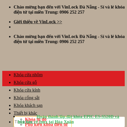
Skip
Chào mừng bạn đến với VinLock Đà Nẵng - Sỉ và lẻ khóa
to
điện tử tại miền Trung: 0906 252 257
content
Giới thiệu về VinLock >>
Chào mừng bạn đến với VinLock Đà Nẵng - Sỉ và lẻ khóa
điện tử tại miền Trung: 0906 252 257
Khóa cửa nhôm
Khóa cửa gỗ
Khóa cửa kính
Khóa cổng sắt
Khóa khách sạn
Thiết bị khác
Hoàn thành lắp đặt khóa EPIC ES-S520D và
Tìm
Khóa tủ đồ
hộp bảo vệ Inox tại Hòa Xuân
kiếm:
Phụ kiện khóa điện tử