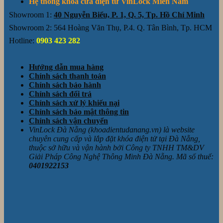
Hệ thống khóa cửa điện tử VinLock Miền Nam
Showroom 1:
40 Nguyễn Biểu, P. 1, Q. 5, Tp. Hồ Chí Minh
Showroom 2: 564 Hoàng Văn Thụ, P.4. Q. Tân Bình, Tp. HCM
Hotline:
0903 423 282
Hướng dẫn mua hàng
Chính sách thanh toán
Chính sách bảo hành
Chính sách đổi trả
Chính sách xử lý khiếu nại
Chính sách bảo mật thông tin
Chính sách vận chuyển
VinLock Đà Nẵng (khoadientudanang.vn) là website
chuyên cung cấp và lắp đặt khóa điện tử tại Đà Nẵng,
thuộc sở hữu và vận hành bởi Công ty TNHH TM&DV
Giải Pháp Công Nghệ Thông Minh Đà Nẵng. Mã số thuế:
0401922153