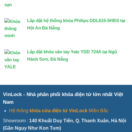
Lắp đặt hệ thống khóa Philips DDL615-5HBS tại
Hội An Đà Nẵng
Lắp đặt khóa vân tay Yale YDD 724A tại Ngũ
Hành Sơn, Đà Nẵng
VinLock - Nhà phân phối khóa điện tử lớn nhất Việt
Nam
Hệ thống
khóa cửa điện tử VinLock
Miền Bắc
Showroom :
140 Khuất Duy Tiến, Q. Thanh Xuân, Hà Nội
(Gần Ngụy Như Kon Tum)