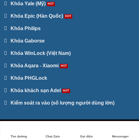
Khóa Yale (Mỹ)
Khóa Epic (Hàn Quốc)
Khóa Philips
Khóa Gaborse
Khóa WinLock (Việt Nam)
Khóa Aqara - Xiaomi
Khóa PHGLock
Khóa khách sạn Adel
Kiểm soát ra vào (số lượng người dùng lớn)
Website thuộc sở hữu và vận hành bởi Công ty TNHH TM& DV Giải
Pháp Công Nghệ Thông Minh Đà Nẵng. Mã số thuế: 0401922153
Tìm đường
Chat Zalo
Gọi điện
Messenger