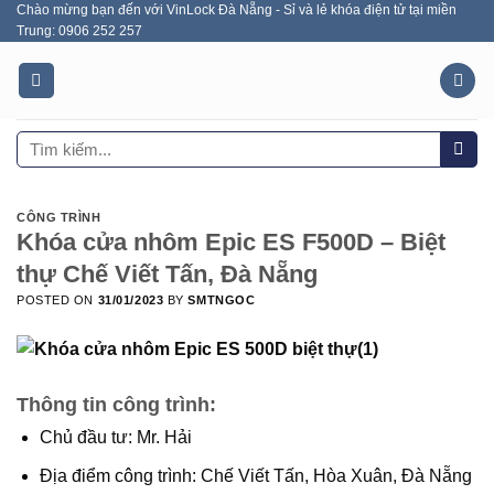
Chào mừng bạn đến với VinLock Đà Nẵng - Sỉ và lẻ khóa điện tử tại miền
Skip
Trung: 0906 252 257
to
content
Tìm
kiếm:
CÔNG TRÌNH
Khóa cửa nhôm Epic ES F500D – Biệt
thự Chế Viết Tấn, Đà Nẵng
POSTED ON
31/01/2023
BY
SMTNGOC
Thông tin công trình:
Chủ đầu tư: Mr. Hải
Địa điểm công trình: Chế Viết Tấn, Hòa Xuân, Đà Nẵng