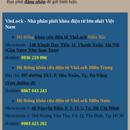
Bạn phải
đăng nhập
để gửi bình luận.
VinLock - Nhà phân phối khóa điện tử lớn nhất Việt
Nam
Hệ thống
khóa cửa điện tử VinLock
Miền Bắc
Showroom :
140 Khuất Duy Tiến, Q. Thanh Xuân, Hà Nội
(Gần Ngụy Như Kon Tum)
Hotline:
0936 219 096
Hệ thống khóa cửa điện tử VinLock Miền Trung
Địa chỉ:
397 đường 29/3, P. Hòa Xuân, Tp. Đà Nẵng
(Xem đường đi)
Hotline:
0867 043 243
Hệ thống khóa cửa điện tử VinLock Miền Nam
Showroom 1:
40 Nguyễn Biểu, P. 1, Q. 5, Tp. Hồ Chí Minh
Showroom 2: 564 Hoàng Văn Thụ, P.4. Q. Tân Bình, Tp. HCM
Hotline:
0903 423 282