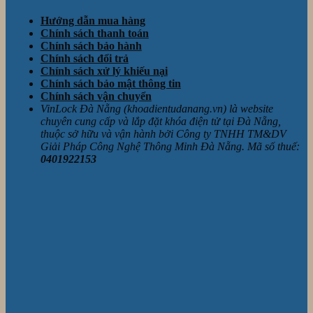
Hướng dẫn mua hàng
Chính sách thanh toán
Chính sách bảo hành
Chính sách đổi trả
Chính sách xử lý khiếu nại
Chính sách bảo mật thông tin
Chính sách vận chuyển
VinLock Đà Nẵng (khoadientudanang.vn) là website
chuyên cung cấp và lắp đặt khóa điện tử tại Đà Nẵng,
thuộc sở hữu và vận hành bởi Công ty TNHH TM&DV
Giải Pháp Công Nghệ Thông Minh Đà Nẵng. Mã số thuế:
0401922153