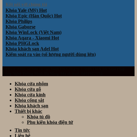
Kết nối với chúng tôi
Khóa Yale (Mỹ)
Khóa Epic (Hàn Quốc)
Khóa Philips
Khóa Gaborse
Khóa WinLock (Việt Nam)
Khóa Aqara - Xiaomi
Khóa PHGLock
Khóa khách sạn Adel
Kiểm soát ra vào (số lượng người dùng lớn)
Website thuộc sở hữu và vận hành bởi Công ty TNHH TM& DV Giải Pháp
Công Nghệ Thông Minh Đà Nẵng. Mã số thuế: 0401922153
Khóa cửa nhôm
Khóa cửa gỗ
Khóa cửa kính
Khóa cổng sắt
Khóa khách sạn
Thiết bị khác
Khóa tủ đồ
Phụ kiện khóa điện tử
Tin tức
Liên hệ