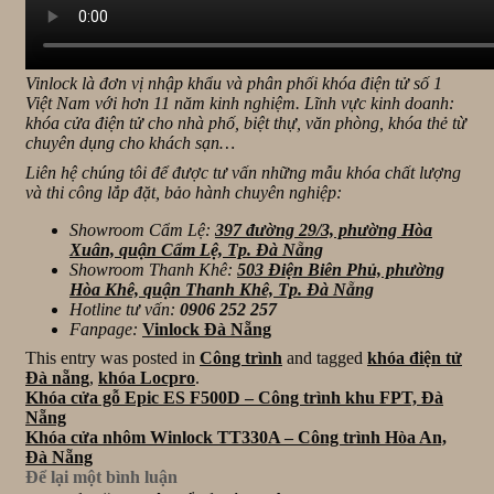
Vinlock là đơn vị nhập khẩu và phân phối khóa điện tử số 1
Việt Nam với hơn 11 năm kinh nghiệm. Lĩnh vực kinh doanh:
khóa cửa điện tử cho nhà phố, biệt thự, văn phòng, khóa thẻ từ
chuyên dụng cho khách sạn…
Liên hệ chúng tôi để được tư vấn những mẫu khóa chất lượng
và thi công lắp đặt, bảo hành chuyên nghiệp:
Showroom Cẩm Lệ:
397 đường 29/3, phường Hòa
Xuân, quận Cẩm Lệ, Tp. Đà Nẵng
Showroom Thanh Khê:
503 Điện Biên Phủ, phường
Hòa Khê, quận Thanh Khê, Tp. Đà Nẵng
Hotline tư vấn:
0906 252 257
Fanpage:
Vinlock Đà Nẵng
This entry was posted in
Công trình
and tagged
khóa điện tử
Đà nẵng
,
khóa Locpro
.
Khóa cửa gỗ Epic ES F500D – Công trình khu FPT, Đà
Nẵng
Khóa cửa nhôm Winlock TT330A – Công trình Hòa An,
Đà Nẵng
Để lại một bình luận