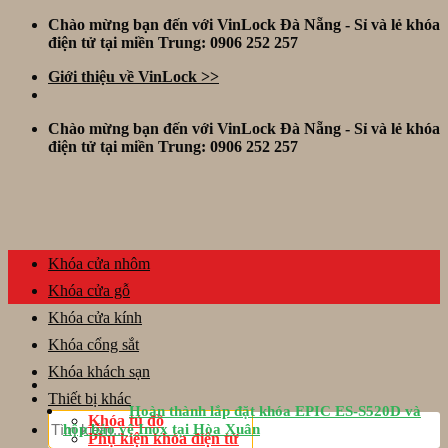
Skip
Chào mừng bạn đến với VinLock Đà Nẵng - Sỉ và lẻ khóa
to
điện tử tại miền Trung: 0906 252 257
content
Giới thiệu về VinLock >>
Chào mừng bạn đến với VinLock Đà Nẵng - Sỉ và lẻ khóa
điện tử tại miền Trung: 0906 252 257
Khóa cửa nhôm
Khóa cửa gỗ
Khóa cửa kính
Khóa cổng sắt
Khóa khách sạn
Thiết bị khác
Hoàn thành lắp đặt khóa EPIC ES-S520D và
Tìm
Khóa tủ đồ
hộp bảo vệ Inox tại Hòa Xuân
kiếm:
Phụ kiện khóa điện tử