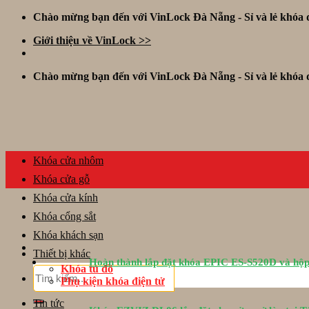
Skip
Chào mừng bạn đến với VinLock Đà Nẵng - Sỉ và lẻ khóa đ
to
Giới thiệu về VinLock >>
content
Chào mừng bạn đến với VinLock Đà Nẵng - Sỉ và lẻ khóa đ
Khóa cửa nhôm
Khóa cửa gỗ
Khóa cửa kính
Khóa cổng sắt
Khóa khách sạn
Thiết bị khác
Hoàn thành lắp đặt khóa EPIC ES-S520D và hộp
Khóa tủ đồ
Tìm
Phụ kiện khóa điện tử
kiếm:
Tin tức