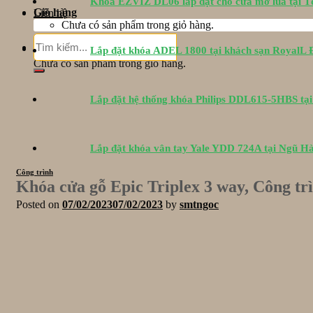
Khóa EZVIZ DL06 lắp đặt cho cửa mở lùa tại 
Giỏ hàng
Liên hệ
Chưa có sản phẩm trong giỏ hàng.
Tìm
Giỏ hàng
Lắp đặt khóa ADEL 1800 tại khách sạn RoyalL
kiếm:
Chưa có sản phẩm trong giỏ hàng.
Lắp đặt hệ thống khóa Philips DDL615-5HBS tạ
Lắp đặt khóa vân tay Yale YDD 724A tại Ngũ H
Công trình
Khóa cửa gỗ Epic Triplex 3 way, Công t
Posted on
07/02/2023
07/02/2023
by
smtngoc