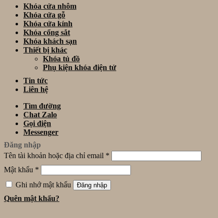
Khóa cửa nhôm
Khóa cửa gỗ
Khóa cửa kính
Khóa cổng sắt
Khóa khách sạn
Thiết bị khác
Khóa tủ đồ
Phụ kiện khóa điện tử
Tin tức
Liên hệ
Tìm đường
Chat Zalo
Gọi điện
Messenger
Đăng nhập
Tên tài khoản hoặc địa chỉ email
*
Mật khẩu
*
Ghi nhớ mật khẩu
Đăng nhập
Quên mật khẩu?