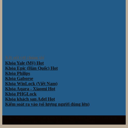
Kết nối với chúng tôi
Khóa Yale (Mỹ)
Khóa Epic (Hàn Quốc)
Khóa Philips
Khóa Gaborse
Khóa WinLock (Việt Nam)
Khóa Aqara - Xiaomi
Khóa PHGLock
Khóa khách sạn Adel
Kiểm soát ra vào (số lượng người dùng lớn)
Website thuộc sở hữu và vận hành bởi Công ty TNHH TM& DV Giải Pháp
Công Nghệ Thông Minh Đà Nẵng. Mã số thuế: 0401922153