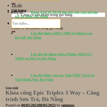
Tin tức
Giỏ hàng
Liên hệ
Khóa EZVIZ DL06 lắp đặt cho cửa mở lùa
Chưa có sản phẩm trong giỏ hàng.
tại Tố Hữu, Đà Nẵng
Tìm
Giỏ hàng
kiếm:
Chưa có sản phẩm trong giỏ hàng.
Lắp đặt khóa ADEL 1800 tại khách sạn
RoyalL Đà Nẵng
Lắp đặt hệ thống khóa Philips DDL615-
5HBS tại Hội An Đà Nẵng
Lắp đặt khóa vân tay Yale YDD 724A tại
Ngũ Hành Sơn, Đà Nẵng
Công trình
Khóa cổng Epic Triplex 3 Way – Công
trình Sơn Trà, Đà Nẵng
Posted on
08/05/2023
08/05/2023
by
smtngoc