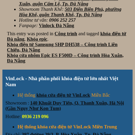
Xuân, quận Cẩm Lệ, Tp. Đà Nẵng
Showroom Thanh Khê:
503 Điện Biên Phủ, phường
Hòa Khê, quận Thanh Khê, Tp. Đà Nẵng
Hotline tư vấn:
0906 252 257
Fanpage:
Vinlock Đà Nẵng
This entry was posted in
Công trình
and tagged
khóa điện tử
Đà nẵng
,
Khóa epic
.
Khóa điện tử Samsung SHP DH538 – Công trình Liên
Chiểu, Đà Nẵng
Khóa cửa nhôm Epic ES F500D – Công trình Hòa Xuân,
Đà Nẵng
VinLock - Nhà phân phối khóa điện tử lớn nhất Việt
Nam
Hệ thống
khóa cửa điện tử VinLock
Miền Bắc
Showroom :
140 Khuất Duy Tiến, Q. Thanh Xuân, Hà Nội
(Gần Ngụy Như Kon Tum)
Hotline:
0936 219 096
Hệ thống khóa cửa điện tử VinLock Miền Trung
Địa chỉ:
397 đường 29/3, P. Hòa Xuân, Tp. Đà Nẵng