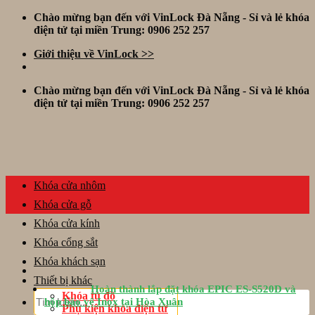
Skip
Chào mừng bạn đến với VinLock Đà Nẵng - Sỉ và lẻ khóa
to
điện tử tại miền Trung: 0906 252 257
content
Giới thiệu về VinLock >>
Chào mừng bạn đến với VinLock Đà Nẵng - Sỉ và lẻ khóa
điện tử tại miền Trung: 0906 252 257
Khóa cửa nhôm
Khóa cửa gỗ
Khóa cửa kính
Khóa cổng sắt
Khóa khách sạn
Thiết bị khác
Hoàn thành lắp đặt khóa EPIC ES-S520D và
Tìm
Khóa tủ đồ
hộp bảo vệ Inox tại Hòa Xuân
kiếm:
Phụ kiện khóa điện tử