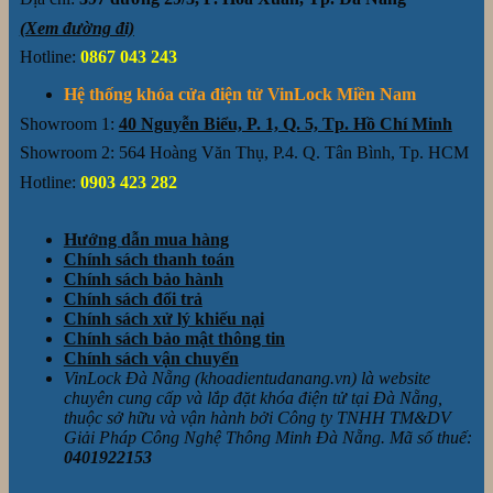
(Xem đường đi)
Hotline:
0867 043 243
Hệ thống khóa cửa điện tử VinLock Miền Nam
Showroom 1:
40 Nguyễn Biểu, P. 1, Q. 5, Tp. Hồ Chí Minh
Showroom 2: 564 Hoàng Văn Thụ, P.4. Q. Tân Bình, Tp. HCM
Hotline:
0903 423 282
Hướng dẫn mua hàng
Chính sách thanh toán
Chính sách bảo hành
Chính sách đổi trả
Chính sách xử lý khiếu nại
Chính sách bảo mật thông tin
Chính sách vận chuyển
VinLock Đà Nẵng (khoadientudanang.vn) là website
chuyên cung cấp và lắp đặt khóa điện tử tại Đà Nẵng,
thuộc sở hữu và vận hành bởi Công ty TNHH TM&DV
Giải Pháp Công Nghệ Thông Minh Đà Nẵng. Mã số thuế:
0401922153