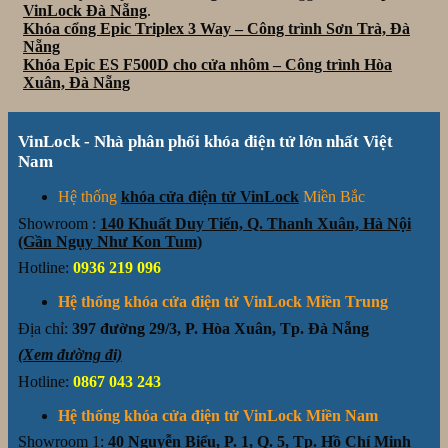
VinLock Đà Nẵng
.
Khóa cổng Epic Triplex 3 Way – Công trình Sơn Trà, Đà
Nẵng
Khóa Epic ES F500D cho cửa nhôm – Công trình Hòa
Xuân, Đà Nẵng
VinLock - Nhà phân phối khóa điện tử lớn nhất Việt
Nam
Hệ thống
khóa cửa điện tử VinLock
Miền Bắc
Showroom :
140 Khuất Duy Tiến, Q. Thanh Xuân, Hà Nội
(Gần Ngụy Như Kon Tum)
Hotline:
0936 219 096
Hệ thống khóa cửa điện tử VinLock Miền Trung
Địa chỉ:
397 đường 29/3, P. Hòa Xuân, Tp. Đà Nẵng
(Xem đường đi)
Hotline:
0867 043 243
Hệ thống khóa cửa điện tử VinLock Miền Nam
Showroom 1:
40 Nguyễn Biểu, P. 1, Q. 5, Tp. Hồ Chí Minh