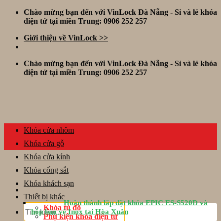
Skip
Chào mừng bạn đến với VinLock Đà Nẵng - Sỉ và lẻ khóa
to
điện tử tại miền Trung: 0906 252 257
content
Giới thiệu về VinLock >>
Chào mừng bạn đến với VinLock Đà Nẵng - Sỉ và lẻ khóa
điện tử tại miền Trung: 0906 252 257
Khóa cửa nhôm
Khóa cửa gỗ
Khóa cửa kính
Khóa cổng sắt
Khóa khách sạn
Thiết bị khác
Hoàn thành lắp đặt khóa EPIC ES-S520D và
Tìm
Khóa tủ đồ
hộp bảo vệ Inox tại Hòa Xuân
kiếm:
Phụ kiện khóa điện tử