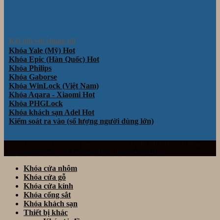
Kết nối với chúng tôi
Khóa Yale (Mỹ)
Khóa Epic (Hàn Quốc)
Khóa Philips
Khóa Gaborse
Khóa WinLock (Việt Nam)
Khóa Aqara - Xiaomi
Khóa PHGLock
Khóa khách sạn Adel
Kiểm soát ra vào (số lượng người dùng lớn)
Website thuộc sở hữu và vận hành bởi Công ty TNHH TM& DV Giải Pháp
Công Nghệ Thông Minh Đà Nẵng. Mã số thuế: 0401922153
Khóa cửa nhôm
Khóa cửa gỗ
Khóa cửa kính
Khóa cổng sắt
Khóa khách sạn
Thiết bị khác