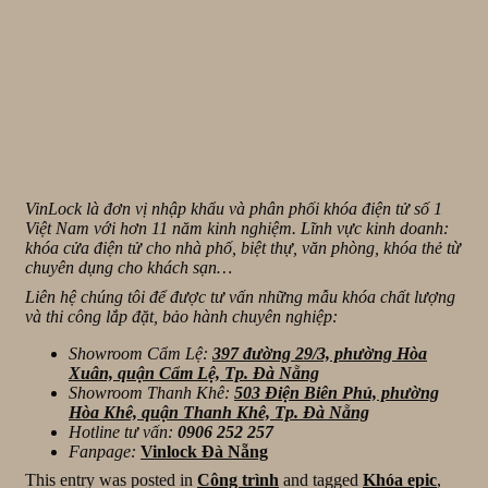
VinLock là đơn vị nhập khẩu và phân phối khóa điện tử số 1
Việt Nam với hơn 11 năm kinh nghiệm. Lĩnh vực kinh doanh:
khóa cửa điện tử cho nhà phố, biệt thự, văn phòng, khóa thẻ từ
chuyên dụng cho khách sạn…
Liên hệ chúng tôi để được tư vấn những mẫu khóa chất lượng
và thi công lắp đặt, bảo hành chuyên nghiệp:
Showroom Cẩm Lệ:
397 đường 29/3, phường Hòa
Xuân, quận Cẩm Lệ, Tp. Đà Nẵng
Showroom Thanh Khê:
503 Điện Biên Phủ, phường
Hòa Khê, quận Thanh Khê, Tp. Đà Nẵng
Hotline tư vấn:
0906 252 257
Fanpage:
Vinlock Đà Nẵng
This entry was posted in
Công trình
and tagged
Khóa epic
,