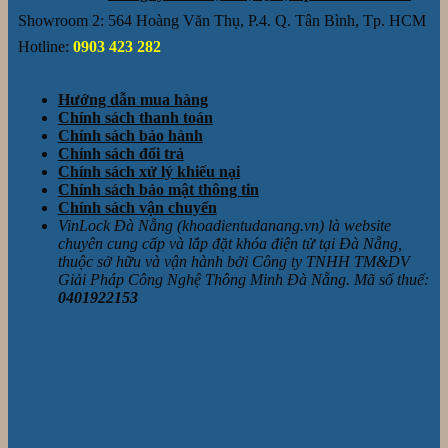
Showroom 2: 564 Hoàng Văn Thụ, P.4. Q. Tân Bình, Tp. HCM
Hotline:
0903 423 282
Hướng dẫn mua hàng
Chính sách thanh toán
Chính sách bảo hành
Chính sách đổi trả
Chính sách xử lý khiếu nại
Chính sách bảo mật thông tin
Chính sách vận chuyển
VinLock Đà Nẵng (khoadientudanang.vn) là website
chuyên cung cấp và lắp đặt khóa điện tử tại Đà Nẵng,
thuộc sở hữu và vận hành bởi Công ty TNHH TM&DV
Giải Pháp Công Nghệ Thông Minh Đà Nẵng. Mã số thuế:
0401922153