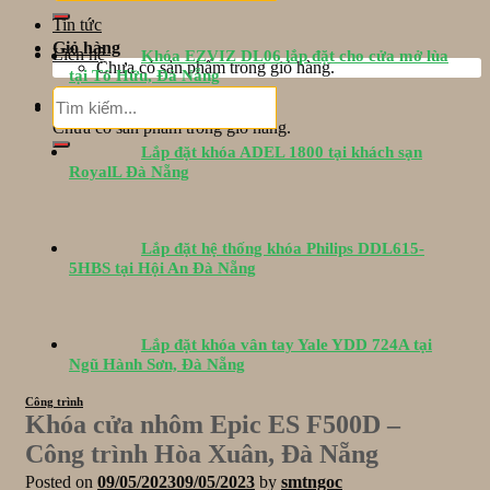
Tin tức
Giỏ hàng
Liên hệ
Khóa EZVIZ DL06 lắp đặt cho cửa mở lùa
Chưa có sản phẩm trong giỏ hàng.
tại Tố Hữu, Đà Nẵng
Tìm
Giỏ hàng
kiếm:
Chưa có sản phẩm trong giỏ hàng.
Lắp đặt khóa ADEL 1800 tại khách sạn
RoyalL Đà Nẵng
Lắp đặt hệ thống khóa Philips DDL615-
5HBS tại Hội An Đà Nẵng
Lắp đặt khóa vân tay Yale YDD 724A tại
Ngũ Hành Sơn, Đà Nẵng
Công trình
Khóa cửa nhôm Epic ES F500D –
Công trình Hòa Xuân, Đà Nẵng
Posted on
09/05/2023
09/05/2023
by
smtngoc