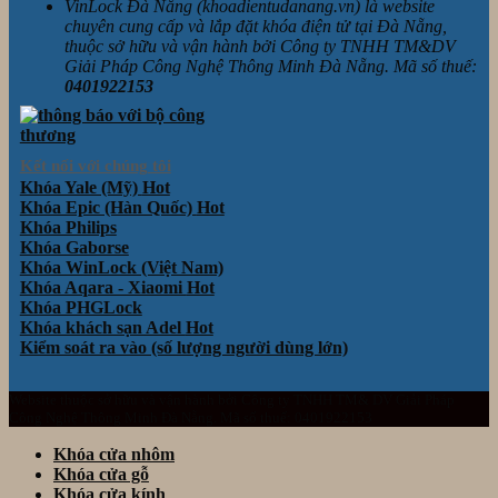
VinLock Đà Nẵng (khoadientudanang.vn) là website
chuyên cung cấp và lắp đặt khóa điện tử tại Đà Nẵng,
thuộc sở hữu và vận hành bởi Công ty TNHH TM&DV
Giải Pháp Công Nghệ Thông Minh Đà Nẵng. Mã số thuế:
0401922153
Kết nối với chúng tôi
Khóa Yale (Mỹ)
Khóa Epic (Hàn Quốc)
Khóa Philips
Khóa Gaborse
Khóa WinLock (Việt Nam)
Khóa Aqara - Xiaomi
Khóa PHGLock
Khóa khách sạn Adel
Kiểm soát ra vào (số lượng người dùng lớn)
Website thuộc sở hữu và vận hành bởi Công ty TNHH TM& DV Giải Pháp
Công Nghệ Thông Minh Đà Nẵng. Mã số thuế: 0401922153
Khóa cửa nhôm
Khóa cửa gỗ
Khóa cửa kính