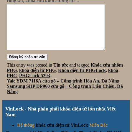
cổng sắt, khóa cửa kính cường lực...
This entry was posted in
Tin tức
and tagged
Khóa cửa nhôm
PHG
,
khóa điện tử PHG
,
Khóa điện tử PHGLock
,
khóa
PHG
,
PHGLock 5293
.
Yale YDM 7116A cửa gỗ – Công trình Hòa An, Đà Nẵng
Samsung SHP DP960 cửa gỗ – Công trình Liên Chiểu, Đà
Nẵng
VinLock - Nhà phân phối khóa điện tử lớn nhất Việt
Nam
Hệ thống
khóa cửa điện tử VinLock
Miền Bắc