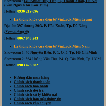
Showroom :
140 Khuất Duy Tiến, Q. Thanh Xuân, Hà Nội
(Gần Ngụy Như Kon Tum)
Hotline:
0936 219 096
Hệ thống khóa cửa điện tử VinLock Miền Trung
Địa chỉ:
397 đường 29/3, P. Hòa Xuân, Tp. Đà Nẵng
(Xem đường đi)
Hotline:
0867 043 243
Hệ thống khóa cửa điện tử VinLock Miền Nam
Showroom 1:
40 Nguyễn Biểu, P. 1, Q. 5, Tp. Hồ Chí Minh
Showroom 2: 564 Hoàng Văn Thụ, P.4. Q. Tân Bình, Tp. HCM
Hotline:
0903 423 282
Hướng dẫn mua hàng
Chính sách thanh toán
Chính sách bảo hành
Chính sách đổi trả
Chính sách xử lý khiếu nại
Chính sách bảo mật thông tin
Chính sách vận chuyển