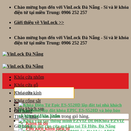
Skip
Chào mừng bạn đến với VinLock Đà Nẵng - Sỉ và lẻ khóa
to
điện tử tại miền Trung: 0906 252 257
content
Giới thiệu về VinLock >>
Chào mừng bạn đến với VinLock Đà Nẵng - Sỉ và lẻ khóa
điện tử tại miền Trung: 0906 252 257
Khóa cửa nhôm
Khóa cửa gỗ
Tìm
Khóa cửa kính
kiếm:
Khóa cổng sắt
Khóa khách sạn
Hoàn thành lắp đặt khóa EPIC ES-S520D và hộp bảo
Giỏ hàng
vệ Inox tại Hòa Xuân
Chưa có sản phẩm trong giỏ hàng.
Thiết bị khác
Khóa EZVIZ
Khóa tủ đồ
Giỏ hàng
DL06 lắp đặt cho cửa mở lùa tại Tố Hữu, Đà Nẵng
Phụ kiện khóa điện tử