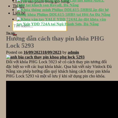
Lắp đặt khóa ADEL
Chưa có sản phẩm trong giỏ hàng.
1800 tại khách sạn RoyalL Đà Nẵng
Tin tức
Lắp đặt hệ
Liên hệ
thống khóa Philips DDL615-5HBS tại Hội An Đà Nẵng
Lắp đặt khóa vân
Tìm
tay Yale YDD 724A tại Ngũ Hành Sơn, Đà Nẵng
kiếm:
Tin tức
Hướng dẫn cách thay pin khóa PHG
Lock 5293
Posted on
16/09/2023
18/09/2023
by
admin
Đối với khóa PHG Lock 5923 sẽ có cách thay pin tương đối
đặc biệt so với các loại khóa khác. Qua bài viết này Vinlock Đà
Nẵng xin phép hướng dẫn quý khách hàng cách thay pin khóa
PHG Lock 5293 và một số lưu ý khi sử dụng pin cho khóa.