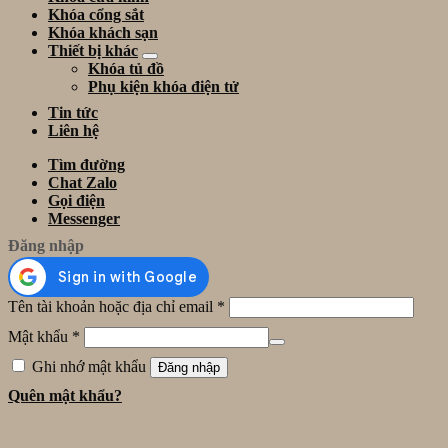
Khóa cổng sắt
Khóa khách sạn
Thiết bị khác
Khóa tủ đồ
Phụ kiện khóa điện tử
Tin tức
Liên hệ
Tìm đường
Chat Zalo
Gọi điện
Messenger
Đăng nhập
Tên tài khoản hoặc địa chỉ email
*
Mật khẩu
*
Ghi nhớ mật khẩu
Đăng nhập
Quên mật khẩu?