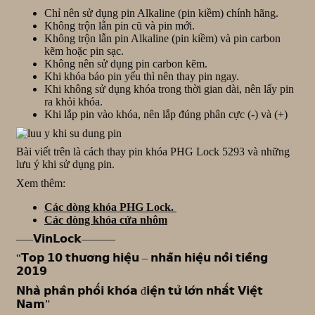
Chỉ nên sử dụng pin Alkaline (pin kiềm) chính hãng.
Không trộn lẫn pin cũ và pin mới.
Không trộn lẫn pin Alkaline (pin kiềm) và pin carbon
kẽm hoặc pin sạc.
Không nên sử dụng pin carbon kẽm.
Khi khóa báo pin yếu thì nên thay pin ngay.
Khi không sử dụng khóa trong thời gian dài, nên lấy pin
ra khỏi khóa.
Khi lắp pin vào khóa, nên lắp đúng phân cực (-) và (+)
Bài viết trên là cách thay pin khóa PHG Lock 5293 và những
lưu ý khi sử dụng pin.
Xem thêm:
Các dòng khóa PHG Lock.
Các dòng khóa cửa nhôm
—–𝗩𝗶𝗻𝗟𝗼𝗰𝗸———
“𝗧𝗼𝗽 𝟭𝟬 𝘁𝗵𝘂̛𝗼̛𝗻𝗴 𝗵𝗶𝗲̣̂𝘂 – 𝗻𝗵𝗮̃𝗻 𝗵𝗶𝗲̣̂𝘂 𝗻𝗼̂̉𝗶 𝘁𝗶𝗲̂́𝗻𝗴
𝟮𝟬𝟭𝟵
𝗡𝗵𝗮̀ 𝗽𝗵𝗮̂𝗻 𝗽𝗵𝗼̂́𝗶 𝗸𝗵𝗼́𝗮 đ𝗶𝗲̣̂𝗻 𝘁𝘂̛̉ 𝗹𝗼̛́𝗻 𝗻𝗵𝗮̂́𝘁 𝗩𝗶𝗲̣̂𝘁
𝗡𝗮𝗺”