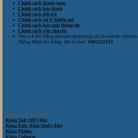
Chính sách thanh toán
Chính sách bảo hành
Chính sách đổi trả
Chính sách xử lý khiếu nại
Chính sách bảo mật thông tin
Chính sách vận chuyển
VinLock Đà Nẵng (khoadientudanang.vn) là website chuyên
Thông Minh Đà Nẵng. Mã số thuế:
0401922153
Kết nối với chúng tôi
Khóa Yale (Mỹ)
Khóa Epic (Hàn Quốc)
Khóa Philips
Khóa Gaborse