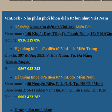
VinLock - Nhà phân phối khóa điện tử lớn nhất Việt Nam
Hệ thống
khóa cửa điện tử VinLock
Miền Bắc
Showroom :
140 Khuất Duy Tiến, Q. Thanh Xuân, Hà Nội (G
Hotline:
0936 219 096
Hệ thống khóa cửa điện tử VinLock Miền Trung
Địa chỉ:
397 đường 29/3, P. Hòa Xuân, Tp. Đà Nẵng
(Xem đường đi)
Hotline:
0867 043 243
Hệ thống khóa cửa điện tử VinLock Miền Nam
Showroom 1:
40 Nguyễn Biểu, P. 1, Q. 5, Tp. Hồ Chí Minh
Showroom 2: 564 Hoàng Văn Thụ, P.4. Q. Tân Bình, Tp. HCM
Hotline:
0903 423 282
Hướng dẫn mua hàng