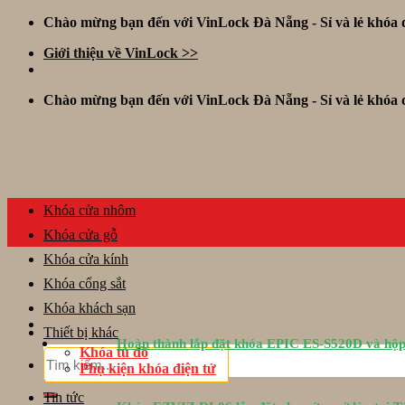
Skip
Chào mừng bạn đến với VinLock Đà Nẵng - Sỉ và lẻ khóa đ
to
Giới thiệu về VinLock >>
content
Chào mừng bạn đến với VinLock Đà Nẵng - Sỉ và lẻ khóa đ
Khóa cửa nhôm
Khóa cửa gỗ
Khóa cửa kính
Khóa cổng sắt
Khóa khách sạn
Thiết bị khác
Hoàn thành lắp đặt khóa EPIC ES-S520D và hộp
Khóa tủ đồ
Tìm
Phụ kiện khóa điện tử
kiếm:
Tin tức