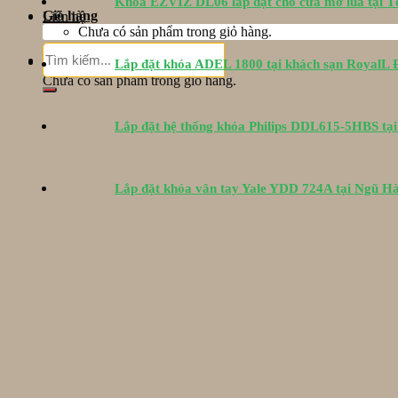
Khóa EZVIZ DL06 lắp đặt cho cửa mở lùa tại 
Giỏ hàng
Liên hệ
Chưa có sản phẩm trong giỏ hàng.
Tìm
Giỏ hàng
Lắp đặt khóa ADEL 1800 tại khách sạn RoyalL
kiếm:
Chưa có sản phẩm trong giỏ hàng.
Lắp đặt hệ thống khóa Philips DDL615-5HBS tạ
Lắp đặt khóa vân tay Yale YDD 724A tại Ngũ H