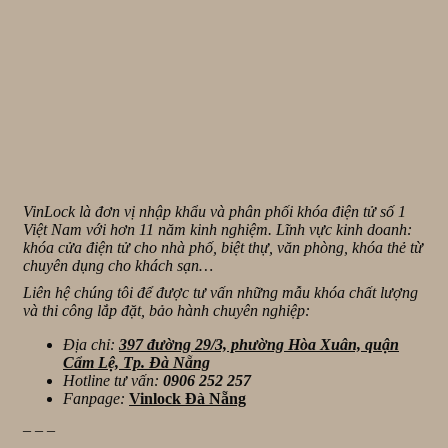
VinLock là đơn vị nhập khẩu và phân phối khóa điện tử số 1
Việt Nam với hơn 11 năm kinh nghiệm. Lĩnh vực kinh doanh:
khóa cửa điện tử cho nhà phố, biệt thự, văn phòng, khóa thẻ từ
chuyên dụng cho khách sạn…
Liên hệ chúng tôi để được tư vấn những mẫu khóa chất lượng
và thi công lắp đặt, bảo hành chuyên nghiệp:
Địa chỉ:
397 đường 29/3, phường Hòa Xuân, quận
Cẩm Lệ, Tp. Đà Nẵng
Hotline tư vấn:
0906 252 257
Fanpage:
Vinlock Đà Nẵng
_ _ _