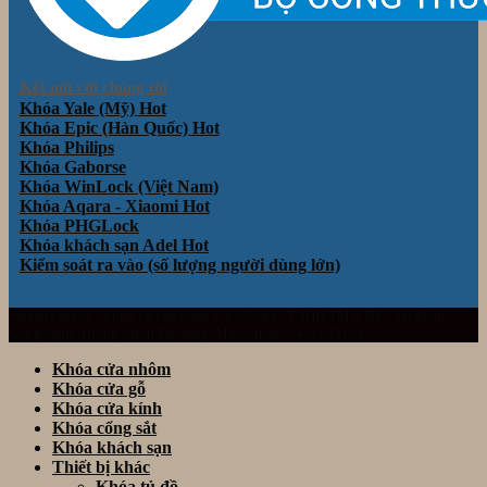
Kết nối với chúng tôi
Khóa Yale (Mỹ)
Khóa Epic (Hàn Quốc)
Khóa Philips
Khóa Gaborse
Khóa WinLock (Việt Nam)
Khóa Aqara - Xiaomi
Khóa PHGLock
Khóa khách sạn Adel
Kiểm soát ra vào (số lượng người dùng lớn)
Website thuộc sở hữu và vận hành bởi Công ty TNHH TM& DV Giải Pháp
Công Nghệ Thông Minh Đà Nẵng. Mã số thuế: 0401922153
Khóa cửa nhôm
Khóa cửa gỗ
Khóa cửa kính
Khóa cổng sắt
Khóa khách sạn
Thiết bị khác
Khóa tủ đồ