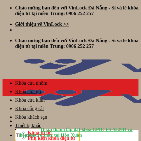
Skip
Chào mừng bạn đến với VinLock Đà Nẵng - Sỉ và lẻ khóa
to
điện tử tại miền Trung: 0906 252 257
content
Giới thiệu về VinLock >>
Chào mừng bạn đến với VinLock Đà Nẵng - Sỉ và lẻ khóa
điện tử tại miền Trung: 0906 252 257
Khóa cửa nhôm
Khóa cửa gỗ
Khóa cửa kính
Khóa cổng sắt
Khóa khách sạn
Thiết bị khác
Hoàn thành lắp đặt khóa EPIC ES-S520D và
Tìm
Khóa tủ đồ
hộp bảo vệ Inox tại Hòa Xuân
kiếm:
Phụ kiện khóa điện tử