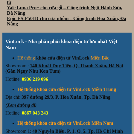
từ
.
Yale Luna Pro+ cho cửa gỗ – Công trình Ngũ Hành Sơn,
Đà Nẵng
Epic ES-F501D cho cửa nhôm – Công trình Hòa Xuân, Đà
Nẵng
VinLock - Nhà phân phối khóa điện tử lớn nhất Việt
Nam
Hệ thống
khóa cửa điện tử VinLock
Miền Bắc
Showroom :
140 Khuất Duy Tiến, Q. Thanh Xuân, Hà Nội
(Gần Ngụy Như Kon Tum)
Hotline:
0936 219 096
Hệ thống khóa cửa điện tử VinLock Miền Trung
Địa chỉ:
397 đường 29/3, P. Hòa Xuân, Tp. Đà Nẵng
(Xem đường đi)
Hotline:
0867 043 243
Hệ thống khóa cửa điện tử VinLock Miền Nam
Showroom 1:
40 Nguyễn Biểu, P. 1, Q. 5, Tp. Hồ Chí Minh