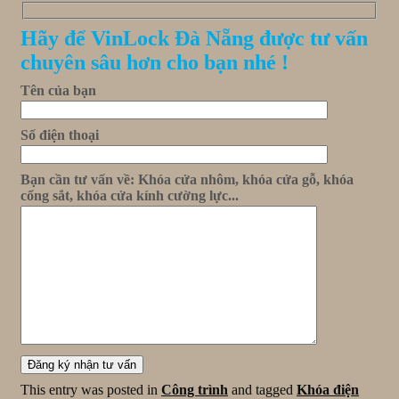
Hãy để VinLock Đà Nẵng được tư vấn
chuyên sâu hơn cho bạn nhé !
Tên của bạn
Số điện thoại
Bạn cần tư vấn về: Khóa cửa nhôm, khóa cửa gỗ, khóa
cổng sắt, khóa cửa kính cường lực...
This entry was posted in
Công trình
and tagged
Khóa điện