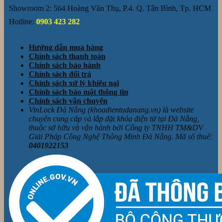
Showroom 2: 564 Hoàng Văn Thụ, P.4. Q. Tân Bình, Tp. HCM
Hotline:
0903 423 282
Hướng dẫn mua hàng
Chính sách thanh toán
Chính sách bảo hành
Chính sách đổi trả
Chính sách xử lý khiếu nại
Chính sách bảo mật thông tin
Chính sách vận chuyển
VinLock Đà Nẵng (khoadientudanang.vn) là website
chuyên cung cấp và lắp đặt khóa điện tử tại Đà Nẵng,
thuộc sở hữu và vận hành bởi Công ty TNHH TM&DV
Giải Pháp Công Nghệ Thông Minh Đà Nẵng. Mã số thuế:
0401922153