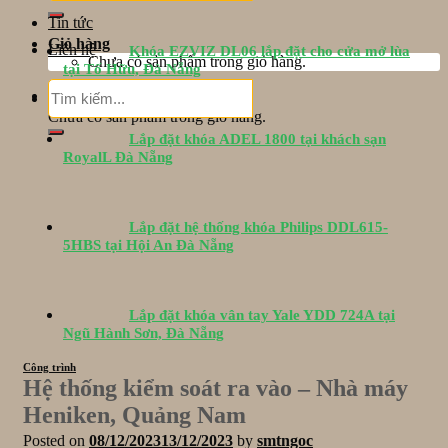
Tin tức
Giỏ hàng
Liên hệ
Khóa EZVIZ DL06 lắp đặt cho cửa mở lùa
Chưa có sản phẩm trong giỏ hàng.
tại Tố Hữu, Đà Nẵng
Tìm
Giỏ hàng
kiếm:
Chưa có sản phẩm trong giỏ hàng.
Lắp đặt khóa ADEL 1800 tại khách sạn
RoyalL Đà Nẵng
Lắp đặt hệ thống khóa Philips DDL615-
5HBS tại Hội An Đà Nẵng
Lắp đặt khóa vân tay Yale YDD 724A tại
Ngũ Hành Sơn, Đà Nẵng
Công trình
Hệ thống kiểm soát ra vào – Nhà máy
Heniken, Quảng Nam
Posted on
08/12/2023
13/12/2023
by
smtngoc