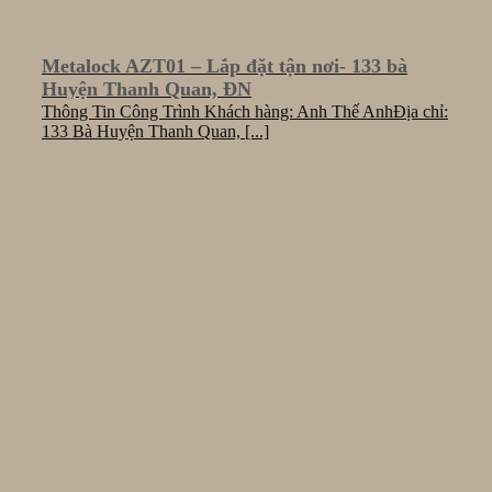
Metalock AZT01 – Lắp đặt tận nơi- 133 bà
Huyện Thanh Quan, ĐN
Thông Tin Công Trình Khách hàng: Anh Thế AnhĐịa chỉ:
133 Bà Huyện Thanh Quan, [...]