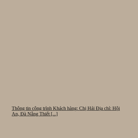
Thông tin công trình Khách hàng: Chị Hải Địa chỉ: Hội
An, Đà Nẵng Thiết [...]