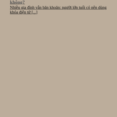
không?
Nhiều gia đình vẫn băn khoăn: người lớn tuổi có nên dùng
khóa điện tử [...]