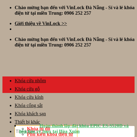
Skip
Chào mừng bạn đến với VinLock Đà Nẵng - Sỉ và lẻ khóa
to
điện tử tại miền Trung: 0906 252 257
content
Giới thiệu về VinLock >>
Chào mừng bạn đến với VinLock Đà Nẵng - Sỉ và lẻ khóa
điện tử tại miền Trung: 0906 252 257
Khóa cửa nhôm
Khóa cửa gỗ
Khóa cửa kính
Khóa cổng sắt
Khóa khách sạn
Thiết bị khác
Hoàn thành lắp đặt khóa EPIC ES-S520D và
Tìm
Khóa tủ đồ
hộp bảo vệ Inox tại Hòa Xuân
kiếm:
Phụ kiện khóa điện tử