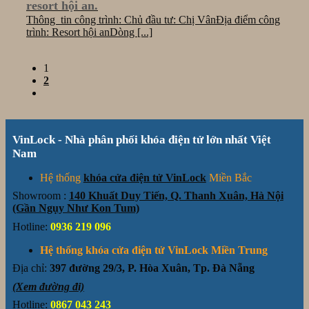
resort hội an.
Thông tin công trình: Chủ đầu tư: Chị VânĐịa điểm công
trình: Resort hội anDòng [...]
1
2
VinLock - Nhà phân phối khóa điện tử lớn nhất Việt
Nam
Hệ thống
khóa cửa điện tử VinLock
Miền Bắc
Showroom :
140 Khuất Duy Tiến, Q. Thanh Xuân, Hà Nội
(Gần Ngụy Như Kon Tum)
Hotline:
0936 219 096
Hệ thống khóa cửa điện tử VinLock Miền Trung
Địa chỉ:
397 đường 29/3, P. Hòa Xuân, Tp. Đà Nẵng
(Xem đường đi)
Hotline:
0867 043 243