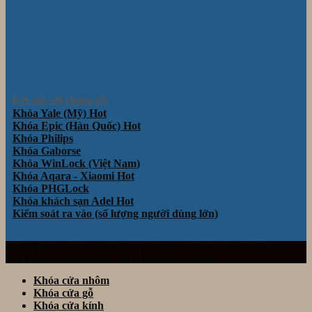
Kết nối với chúng tôi
Khóa Yale (Mỹ)
Khóa Epic (Hàn Quốc)
Khóa Philips
Khóa Gaborse
Khóa WinLock (Việt Nam)
Khóa Aqara - Xiaomi
Khóa PHGLock
Khóa khách sạn Adel
Kiểm soát ra vào (số lượng người dùng lớn)
Website thuộc sở hữu và vận hành bởi Công ty TNHH TM& DV Giải Pháp
Công Nghệ Thông Minh Đà Nẵng. Mã số thuế: 0401922153
Khóa cửa nhôm
Khóa cửa gỗ
Khóa cửa kính