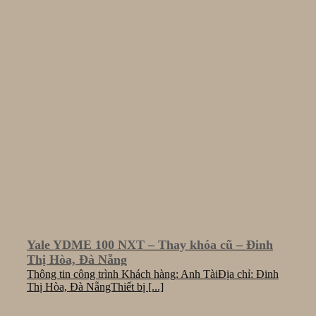
Yale YDME 100 NXT – Thay khóa cũ – Đinh
Thị Hòa, Đà Nẵng
Thông tin công trình Khách hàng: Anh TàiĐịa chỉ: Đinh
Thị Hòa, Đà NẵngThiết bị [...]