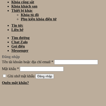
Khóa cổng sắt
Khóa khách sạn
Thiết bị khác
Khóa tủ đồ
Phụ kiện khóa điện tử
Tin tức
Liên hệ
Tìm đường
Chat Zalo
Gọi điện
Messenger
Đăng nhập
Tên tài khoản hoặc địa chỉ email
*
Mật khẩu
*
Ghi nhớ mật khẩu
Đăng nhập
Quên mật khẩu?