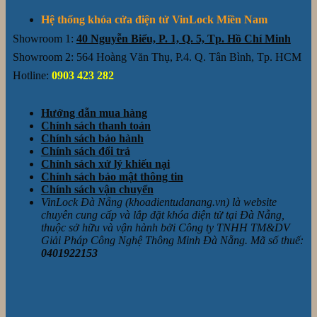
Hệ thống khóa cửa điện tử VinLock Miền Nam
Showroom 1:
40 Nguyễn Biểu, P. 1, Q. 5, Tp. Hồ Chí Minh
Showroom 2: 564 Hoàng Văn Thụ, P.4. Q. Tân Bình, Tp. HCM
Hotline:
0903 423 282
Hướng dẫn mua hàng
Chính sách thanh toán
Chính sách bảo hành
Chính sách đổi trả
Chính sách xử lý khiếu nại
Chính sách bảo mật thông tin
Chính sách vận chuyển
VinLock Đà Nẵng (khoadientudanang.vn) là website
chuyên cung cấp và lắp đặt khóa điện tử tại Đà Nẵng,
thuộc sở hữu và vận hành bởi Công ty TNHH TM&DV
Giải Pháp Công Nghệ Thông Minh Đà Nẵng. Mã số thuế:
0401922153