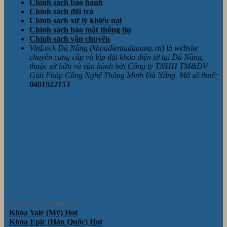
Chính sách bảo hành
Chính sách đổi trả
Chính sách xử lý khiếu nại
Chính sách bảo mật thông tin
Chính sách vận chuyển
VinLock Đà Nẵng (khoadientudanang.vn) là website
chuyên cung cấp và lắp đặt khóa điện tử tại Đà Nẵng,
thuộc sở hữu và vận hành bởi Công ty TNHH TM&DV
Giải Pháp Công Nghệ Thông Minh Đà Nẵng. Mã số thuế:
0401922153
Kết nối với chúng tôi
Khóa Yale (Mỹ)
Khóa Epic (Hàn Quốc)