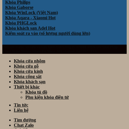
Khóa Philips
Khóa Gaborse
Khóa WinLock (Việt Nam)
Khóa Aqara - Xiaomi
Khóa PHGLock
Khóa khách sạn Adel
Kiểm soát ra vào (số lượng người dùng lớn)
Website thuộc sở hữu và vận hành bởi Công ty TNHH TM& DV Giải Pháp
Công Nghệ Thông Minh Đà Nẵng. Mã số thuế: 0401922153
Khóa cửa nhôm
Khóa cửa gỗ
Khóa cửa kính
Khóa cổng sắt
Khóa khách sạn
Thiết bị khác
Khóa tủ đồ
Phụ kiện khóa điện tử
Tin tức
Liên hệ
Tìm đường
Chat Zalo