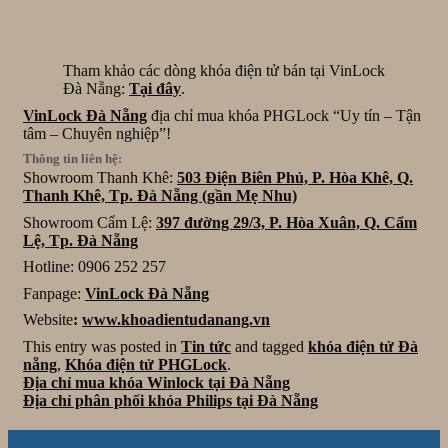
Tham khảo các dòng khóa điện tử bán tại VinLock
Đà Nẵng:
Tại đây
.
VinLock Đà Nẵng
địa chỉ mua khóa PHGLock “Uy tín – Tận
tâm – Chuyên nghiệp”!
Thông tin liên hệ:
Showroom Thanh Khê:
503 Điện Biên Phủ, P. Hòa Khê, Q.
Thanh Khê, Tp. Đà Nẵng (gần Mẹ Nhu)
Showroom Cẩm Lệ:
397 đường 29/3, P. Hòa Xuân, Q. Cẩm
Lệ, Tp. Đà Nẵng
Hotline: 0906 252 257
Fanpage:
VinLock Đà Nẵng
Website
:
www.khoadientudanang.vn
This entry was posted in
Tin tức
and tagged
khóa điện tử Đà
nẵng
,
Khóa điện tử PHGLock
.
Địa chỉ mua khóa Winlock tại Đà Nẵng
Địa chỉ phân phối khóa Philips tại Đà Nẵng