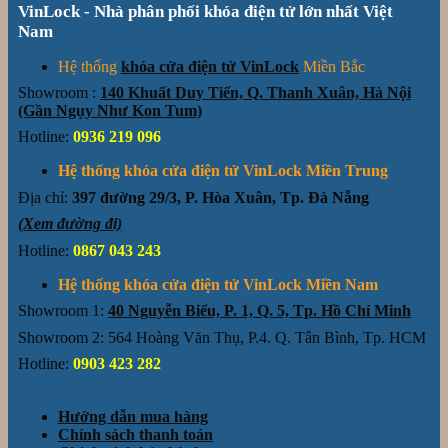
VinLock - Nhà phân phối khóa điện tử lớn nhất Việt
Nam
Hệ thống
khóa cửa điện tử VinLock
Miền Bắc
Showroom :
140 Khuất Duy Tiến, Q. Thanh Xuân, Hà Nội
(Gần Ngụy Như Kon Tum)
Hotline:
0936 219 096
Hệ thống khóa cửa điện tử VinLock Miền Trung
Địa chỉ:
397 đường 29/3, P. Hòa Xuân, Tp. Đà Nẵng
(Xem đường đi)
Hotline:
0867 043 243
Hệ thống khóa cửa điện tử VinLock Miền Nam
Showroom 1:
40 Nguyễn Biểu, P. 1, Q. 5, Tp. Hồ Chí Minh
Showroom 2: 564 Hoàng Văn Thụ, P.4. Q. Tân Bình, Tp. HCM
Hotline:
0903 423 282
Hướng dẫn mua hàng
Chính sách thanh toán