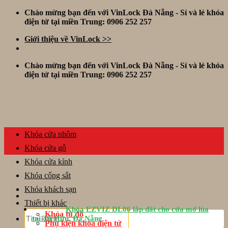
Skip
Chào mừng bạn đến với VinLock Đà Nẵng - Sỉ và lẻ khóa
to
điện tử tại miền Trung: 0906 252 257
content
Giới thiệu về VinLock >>
Chào mừng bạn đến với VinLock Đà Nẵng - Sỉ và lẻ khóa
điện tử tại miền Trung: 0906 252 257
Khóa cửa nhôm
Khóa cửa gỗ
Khóa cửa kính
Khóa cổng sắt
Khóa khách sạn
Thiết bị khác
Khóa EZVIZ DL06 lắp đặt cho cửa mở lùa
Tìm
Khóa tủ đồ
tại Tố Hữu, Đà Nẵng
kiếm:
Phụ kiện khóa điện tử