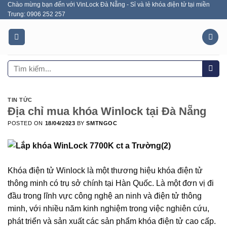
Chào mừng bạn đến với VinLock Đà Nẵng - Sỉ và lẻ khóa điện tử tại miền
Skip
Trung: 0906 252 257
to
content
Tìm
kiếm:
TIN TỨC
Địa chỉ mua khóa Winlock tại Đà Nẵng
POSTED ON
18/04/2023
BY
SMTNGOC
Khóa điện tử Winlock là một thương hiệu khóa điện tử
thông minh có trụ sở chính tại Hàn Quốc. Là một đơn vị đi
đầu trong lĩnh vực công nghệ an ninh và điện tử thông
minh, với nhiều năm kinh nghiệm trong việc nghiên cứu,
phát triển và sản xuất các sản phẩm khóa điện tử cao cấp.