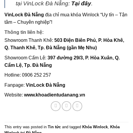
tại VinLock Đà Nẵng:
Tại đây
.
VinLock Đà Nẵng
địa chỉ mua khóa Winlock “Uy tín – Tận
tâm – Chuyên nghiệp”!
Thông tin liên hệ:
Showroom Thanh Khê:
503 Điện Biên Phủ, P. Hòa Khê,
Q. Thanh Khê, Tp. Đà Nẵng (gần Mẹ Nhu)
Showroom Cẩm Lệ:
397 đường 29/3, P. Hòa Xuân, Q.
Cẩm Lệ, Tp. Đà Nẵng
Hotline: 0906 252 257
Fanpage:
VinLock Đà Nẵng
Website
:
www.khoadientudanang.vn
This entry was posted in
Tin tức
and tagged
Khóa Winlock
,
Khóa
Winlock tại Đà Nẵng
.