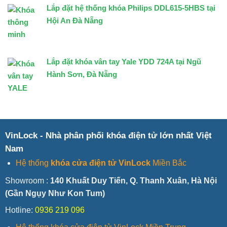
Lắp đặt hệ thống khóa Philips DDL615-5HBS tại
Hội An Đà Nẵng
Lắp đặt khóa vân tay Yale YDD 724A tại Ngũ
Hành Sơn, Đà Nẵng
VinLock - Nhà phân phối khóa điện tử lớn nhất Việt
Nam
Hệ thống
khóa cửa điện tử VinLock
Miền Bắc
Showroom :
140 Khuất Duy Tiến, Q. Thanh Xuân, Hà Nội
(Gần Ngụy Như Kon Tum)
Hotline:
0936 219 096