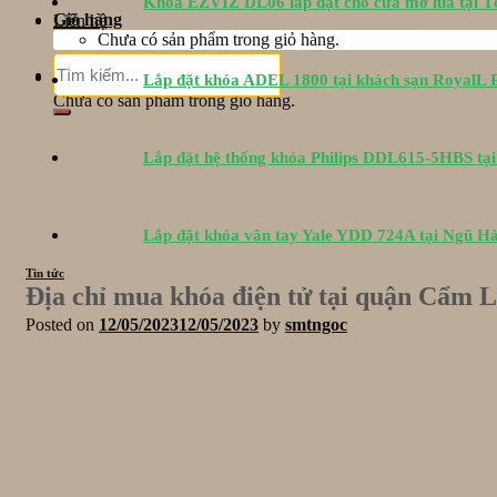
Khóa EZVIZ DL06 lắp đặt cho cửa mở lùa tại 
Giỏ hàng
Liên hệ
Chưa có sản phẩm trong giỏ hàng.
Tìm
Giỏ hàng
Lắp đặt khóa ADEL 1800 tại khách sạn RoyalL
kiếm:
Chưa có sản phẩm trong giỏ hàng.
Lắp đặt hệ thống khóa Philips DDL615-5HBS tạ
Lắp đặt khóa vân tay Yale YDD 724A tại Ngũ H
Tin tức
Địa chỉ mua khóa điện tử tại quận Cẩm 
Posted on
12/05/2023
12/05/2023
by
smtngoc