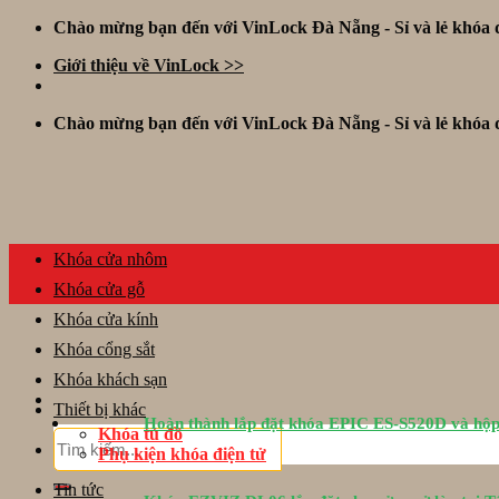
Skip
Chào mừng bạn đến với VinLock Đà Nẵng - Sỉ và lẻ khóa đ
to
Giới thiệu về VinLock >>
content
Chào mừng bạn đến với VinLock Đà Nẵng - Sỉ và lẻ khóa đ
Khóa cửa nhôm
Khóa cửa gỗ
Khóa cửa kính
Khóa cổng sắt
Khóa khách sạn
Thiết bị khác
Hoàn thành lắp đặt khóa EPIC ES-S520D và hộp
Khóa tủ đồ
Tìm
Phụ kiện khóa điện tử
kiếm:
Tin tức