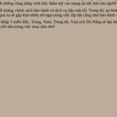
ới những công năng vượt trội, thẩm mỹ cao mang lại sức hút cho người 
hất lượng, chính sách bảo hành và dịch vụ hậu mãi tốt. Trong đó, sự li
uá xa sẽ gặp khá nhiều trở ngại trong việc lắp đặt cũng như bảo hành 
 khắp 3 miền Bắc, Trung, Nam. Trong đó, VinLock Đà Nẵng sẽ đại diện
yên tâm trong việc mua sắm nhé!